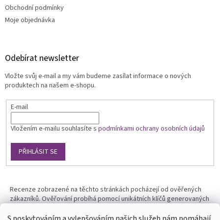
Obchodní podmínky
Moje objednávka
Odebírat newsletter
Vložte svůj e-mail a my vám budeme zasílat informace o nových
produktech na našem e-shopu.
E-mail
Vložením e-mailu souhlasíte s
podmínkami ochrany osobních údajů
PŘIHLÁSIT SE
Recenze zobrazené na těchto stránkách pocházejí od ověřených
zákazníků. Ověřování probíhá pomocí unikátních klíčů generovaných
na základě údajů z uskutečněné objednávky.
S poskytováním a vylepšováním našich služeb nám pomáhají