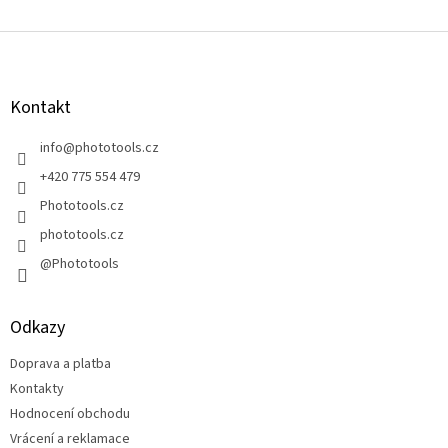
O
v
l
Z
á
á
d
p
a
a
Kontakt
c
t
í
í
info
@
phototools.cz
p
r
+420 775 554 479
v
Phototools.cz
k
y
phototools.cz
v
@Phototools
ý
p
i
s
Odkazy
u
Doprava a platba
Kontakty
Hodnocení obchodu
Vrácení a reklamace