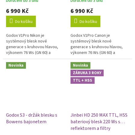
Doručení do 3 dnů
Doručení do 3 dnů
6 990 Kč
6 990 Kč
Do košíku
Do košíku
Godox V1Pro Nikon je
Godox V1Pro Canon je
systémový blesk nové
systémový blesk nové
generace s kruhovou hlavou,
generace s kruhovou hlavou,
výkonem 76 Ws (GN 60) a
výkonem 76 Ws (GN 60) a
podporou i-TTL. Díky kulaté
podporou E-TTL II. Díky kulaté
hlavě dává měkčí a
hlavě dává měkčí a
Novinka
Novinka
rovnoměrnější světlo než
rovnoměrnější světlo než
ZÁRUKA 3 ROKY
klasické...
klasické...
TTL + HSS
Godox S3 - držák blesku s
Jinbei HD 250 MAX TTL, HSS
Bowens bajonetem
bateriový blesk 220 Ws s
reflektorem a filtry