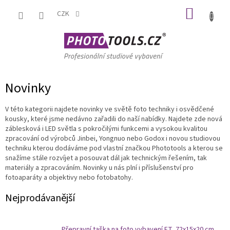
Přejít
NÁKUP
na
CZK
obsah
KOŠÍK
Novinky
V této kategorii najdete novinky ve světě foto techniky i osvědčené
kousky, které jsme nedávno zařadili do naší nabídky. Najdete zde nová
záblesková i LED světla s pokročilými funkcemi a vysokou kvalitou
zpracování od výrobců Jinbei, Yongnuo nebo Godox i novou studiovou
techniku kterou dodáváme pod vlastní značkou Phototools a kterou se
snažíme stále rozvíjet a posouvat dál jak technickým řešením, tak
materiály a zpracováním. Novinky u nás plní i příslušenství pro
fotoaparáty a objektivy nebo fotobatohy.
Nejprodávanější
Přepravní taška na foto vybavení ET, 72x15x20 cm