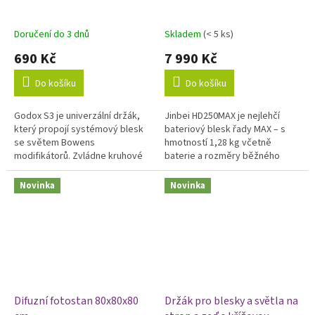
Doručení do 3 dnů
Skladem
(< 5 ks)
690 Kč
7 990 Kč
Do košíku
Do košíku
Godox S3 je univerzální držák,
Jinbei HD250MAX je nejlehčí
který propojí systémový blesk
bateriový blesk řady MAX – s
se světem Bowens
hmotností 1,28 kg včetně
modifikátorů. Zvládne kruhové
baterie a rozměry běžného
hlavy (V1, V1Pro, V100) i hranaté
objektivu se vejde do každého
(TT685II, V860III), stejně jako...
fotobagu. Nabízí výkon 220 Ws,
Novinka
Novinka
TTL...
Difuzní fotostan 80x80x80
Držák pro blesky a světla na