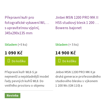
Přepravní kufr pro
Jinbei MSN 1200 PRO MK II
fotografické vybavení WL8-S
HSS studiový blesk 1 200 Ws,
s upravitelnou výplní,
Bowens bajonet
345x290x135 mm
Skladem
(>5 ks)
Skladem
(< 5 ks)
1 090 Kč
14 900 Kč
Do košíku
Do košíku
Přepravní kufr WL8-S je
Jinbei MSN 1200 PRO MK II je
nejmenší a nejskladnější model
druhá generace profesionálního
řady pevných kufrů WL8. Do
studiového blesku s výkonem
vnitřního prostoru o objemu
1 200 Ws (GN 110) a
zhruba 8 litrů uložíte
vysokorychlostní synchronizací
bezzrcadlovku s objektivem,
HSS až do 1/8 000 s. Oproti...
Novinka
dron nebo sadu...