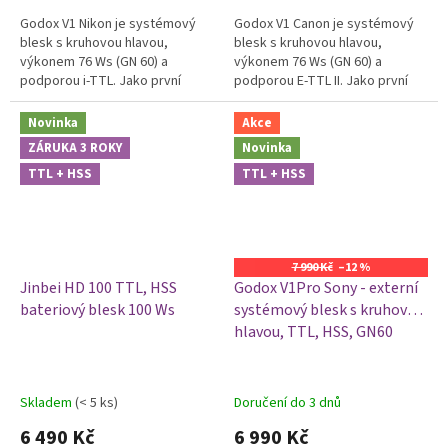
Godox V1 Nikon je systémový
Godox V1 Canon je systémový
blesk s kruhovou hlavou,
blesk s kruhovou hlavou,
výkonem 76 Ws (GN 60) a
výkonem 76 Ws (GN 60) a
podporou i-TTL. Jako první
podporou E-TTL II. Jako první
kompaktní speedlite od Godoxu
kompaktní speedlite od Godoxu
s kulatou hlavou dává měkčí a
s kulatou hlavou dává měkčí a...
Novinka
Akce
přirozenější...
ZÁRUKA 3 ROKY
Novinka
TTL + HSS
TTL + HSS
7 990 Kč
–12 %
Jinbei HD 100 TTL, HSS
Godox V1Pro Sony - externí
bateriový blesk 100 Ws
systémový blesk s kruhovou
hlavou, TTL, HSS, GN60
Skladem
(< 5 ks)
Doručení do 3 dnů
6 490 Kč
6 990 Kč