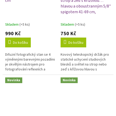
cm
strop a zeď s křížovou
hlavou a oboustranným 5/8"
spigotem 41-69 cm,
nosnost 10 kg
Skladem
(>5 ks)
Skladem
(>5 ks)
990 Kč
750 Kč
Do košíku
Do košíku
Difuzní fotografický stan se 4
Kovový teleskopický držák pro
výměnnými barevnými pozadími
statické uchycení studiových
je skvělým nástrojem pro
blesků a světel na strop nebo
fotografování reflexních a
zeď s křížovou hlavou s
lesklých produktů bez
polohovatelným 5/8" spigotem
nežádoucích odlesků. Stan
s 1/4" i 3/8" závitem a nosností
Novinka
Novinka
zamezuje odrazu...
až...