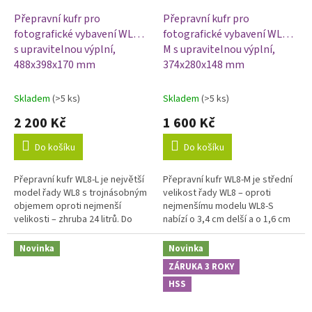
Přepravní kufr pro
Přepravní kufr pro
fotografické vybavení WL8-L
fotografické vybavení WL8-
s upravitelnou výplní,
M s upravitelnou výplní,
488x398x170 mm
374x280x148 mm
Skladem
(>5 ks)
Skladem
(>5 ks)
2 200 Kč
1 600 Kč
Do košíku
Do košíku
Přepravní kufr WL8-L je největší
Přepravní kufr WL8-M je střední
model řady WL8 s trojnásobným
velikost řady WL8 – oproti
objemem oproti nejmenší
nejmenšímu modelu WL8-S
velikosti – zhruba 24 litrů. Do
nabízí o 3,4 cm delší a o 1,6 cm
molitanové výplně s vytrhávací
hlubší vnitřní prostor s
mřížkou si vytvoříte lůžka...
celkovým objemem kolem 11
Novinka
Novinka
litrů....
ZÁRUKA 3 ROKY
HSS