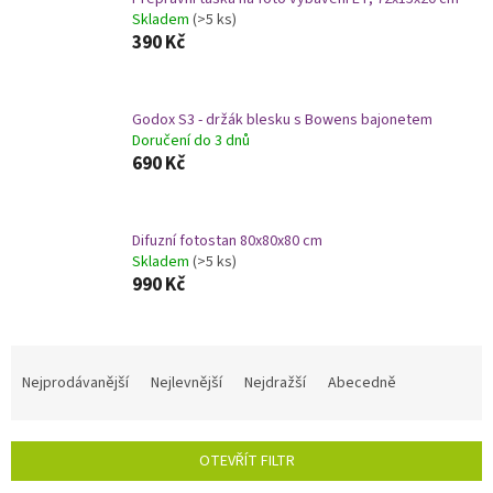
Skladem
(>5 ks)
390 Kč
Godox S3 - držák blesku s Bowens bajonetem
Doručení do 3 dnů
690 Kč
Difuzní fotostan 80x80x80 cm
Skladem
(>5 ks)
990 Kč
Ř
a
Nejprodávanější
Nejlevnější
Nejdražší
Abecedně
z
e
n
OTEVŘÍT FILTR
í