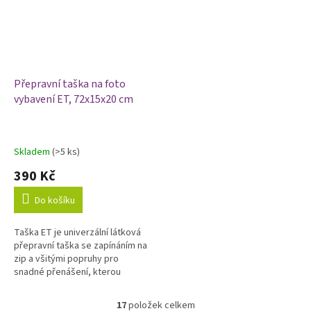
Přepravní taška na foto
vybavení ET, 72x15x20 cm
Skladem
(>5 ks)
Průměrné
hodnocení
390 Kč
produktu
je
Do košíku
5,0
z
Taška ET je univerzální látková
5
přepravní taška se zapínáním na
hvězdiček.
zip a všitými popruhy pro
snadné přenášení, kterou
využijete při transportu menších
stativů, deštníků nebo...
17
položek celkem