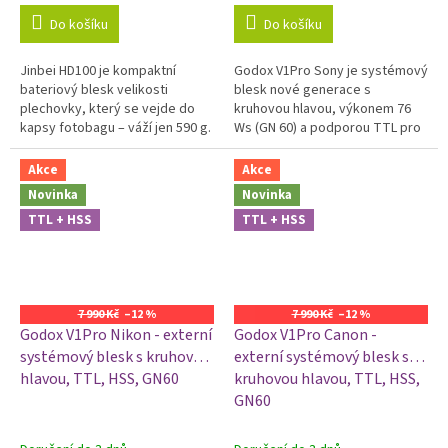
Do košíku
Do košíku
Jinbei HD100 je kompaktní
Godox V1Pro Sony je systémový
bateriový blesk velikosti
blesk nové generace s
plechovky, který se vejde do
kruhovou hlavou, výkonem 76
kapsy fotobagu – váží jen 590 g.
Ws (GN 60) a podporou TTL pro
Přes malé tělo nabízí 100 Ws
Sony (P-TTL). Díky nativní patici
výkonu, plné TTL, High Speed
Sony Multi Interface (Mi-shoe)
Akce
Akce
Sync...
ho...
Novinka
Novinka
TTL + HSS
TTL + HSS
7 990 Kč
–12 %
7 990 Kč
–12 %
Godox V1Pro Nikon - externí
Godox V1Pro Canon -
systémový blesk s kruhovou
externí systémový blesk s
hlavou, TTL, HSS, GN60
kruhovou hlavou, TTL, HSS,
GN60