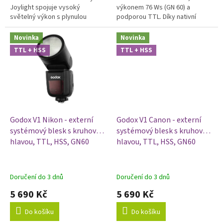
Joylight spojuje vysoký
výkonem 76 Ws (GN 60) a
světelný výkon s plynulou
podporou TTL. Díky nativní
změnou teploty chromatičnosti
patici Sony Multi Interface (Mi-
2 700–6 500 K a věrným podáním
shoe) ho nasadíte bez redukce.
Novinka
Novinka
barev...
Jako první...
TTL + HSS
TTL + HSS
Godox V1 Nikon - externí
Godox V1 Canon - externí
systémový blesk s kruhovou
systémový blesk s kruhovou
hlavou, TTL, HSS, GN60
hlavou, TTL, HSS, GN60
Doručení do 3 dnů
Doručení do 3 dnů
5 690 Kč
5 690 Kč
Do košíku
Do košíku