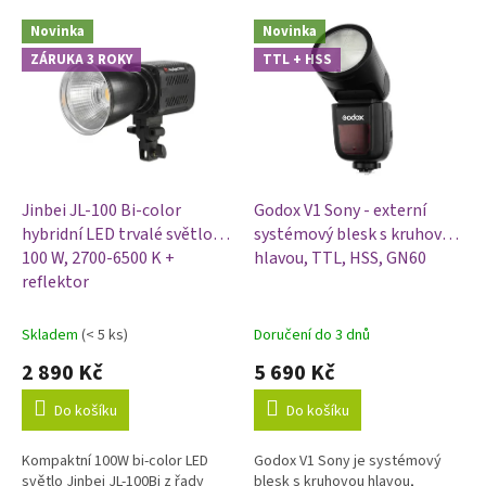
p
V
r
Novinka
Novinka
ý
o
ZÁRUKA 3 ROKY
TTL + HSS
p
d
i
u
s
k
p
t
r
ů
o
d
Jinbei JL-100 Bi-color
Godox V1 Sony - externí
u
hybridní LED trvalé světlo -
systémový blesk s kruhovou
k
100 W, 2700-6500 K +
hlavou, TTL, HSS, GN60
t
reflektor
ů
Skladem
(< 5 ks)
Doručení do 3 dnů
2 890 Kč
5 690 Kč
Do košíku
Do košíku
Kompaktní 100W bi-color LED
Godox V1 Sony je systémový
světlo Jinbei JL-100Bi z řady
blesk s kruhovou hlavou,