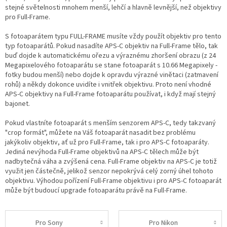
stejné světelnosti mnohem menší, lehčí a hlavně levnější, než objektivy
pro Full-Frame.
S fotoaparátem typu FULL-FRAME musíte vždy použít objektiv pro tento
typ fotoaparátů. Pokud nasadíte APS-C objektiv na Full-Frame tělo, tak
buď dojde k automatickému ořezu a výraznému zhoršení obrazu (z 24
Megapixelového fotoaparátu se stane fotoaparát s
10.66 Megapixely -
fotky budou menší
) nebo dojde k opravdu výrazné vinětaci (zatmavení
rohů) a někdy dokonce uvidíte i vnitřek objektivu. Proto není vhodné
APS-C objektivy na Full-Frame fotoaparátu používat, i když mají stejný
bajonet.
Pokud vlastníte fotoaparát s menším senzorem APS-C, tedy takzvaný
"crop formát", můžete na Váš fotoaparát nasadit bez problému
jakýkoliv objektiv, ať už pro Full-Frame, tak i pro APS-C fotoaparáty.
Jediná nevýhoda Full-Frame objektivů na APS-C tělech může být
nadbytečná váha a zvýšená cena. Full-Frame objektiv na APS-C je totiž
využit jen částečně, jelikož senzor nepokrývá celý zorný úhel tohoto
objektivu. Výhodou pořízení Full-Frame objektivu i pro APS-C fotoaparát
může být budoucí upgrade fotoaparátu právě na Full-Frame.
Pro Sony
Pro Nikon