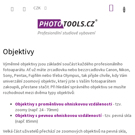
Přejít
NÁKUP
na
CZK
obsah
KOŠÍK
Objektivy
Výměnné objektivy jsou základní součást každého profesionálního
fotoaparátu. Ať už máte zrcadlovku nebo bezzrcadlovku Canon, Nikon,
Sony, Pentax, Fujifilm nebo třeba Olympus, tak přijde chvíle, kdy Vám
univerzální zoomový objektiv, který jste s Vaším fotoaparátem
zakoupili, přestane stačit. Při hledání správného objektivu se musíte
rozhodnout mezi dvěma typy objektivů:
Objektivy s proměnlivou ohniskovou vzdálenosti
- tzv.
zoomy (např. 24 - 70mm)
Objektivy s pevnou ohniskovou vzdáleností
- tzv. pevná skla
(např. 85mm)
Velká část uživatelů přechází ze zoomových objektivů na pevná skla,