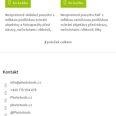
Do košíku
Do košíku
Neoprenové skládací pouzdro s
Neoprenové pouzdro K&F s
měkkou podšívkou ochrání
měkkou semišovou podšívkou
objektivy a fotoaparáty před
ochrání objektivy před nárazy,
nárazy, nečistotami i vlhkostí,
nečistotami i vlhkostí. Díky
velikost L je vhodná pro většinu
upravitelné velikosti v pouzdru
objektivů, fotoaparátů a...
pohodlně odnesete menší...
2
položek celkem
O
v
l
Z
á
á
d
p
a
a
Kontakt
c
t
í
í
info
@
phototools.cz
p
r
+420 775 554 479
v
Phototools.cz
k
y
phototools.cz
v
@Phototools
ý