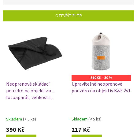
z
e
n
OTEVŘÍT FILTR
í
p
V
r
ý
o
p
d
i
u
s
k
p
t
r
ů
o
310 Kč
–30 %
d
Neoprenové skládací
Upravitelné neoprenové
u
pouzdro na objektiv a
pouzdro na objektiv K&F 2v1
k
fotoaparát, velikost L
t
ů
Skladem
(< 5 ks)
Skladem
(< 5 ks)
390 Kč
217 Kč