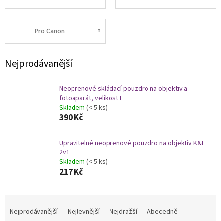
Pro Canon
Nejprodávanější
Neoprenové skládací pouzdro na objektiv a
fotoaparát, velikost L
Skladem
(< 5 ks)
390 Kč
Upravitelné neoprenové pouzdro na objektiv K&F
2v1
Skladem
(< 5 ks)
217 Kč
Ř
a
Nejprodávanější
Nejlevnější
Nejdražší
Abecedně