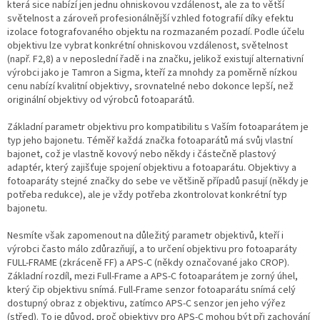
která sice nabízí jen jednu ohniskovou vzdálenost, ale za to větší
světelnost a zároveň profesionálnější vzhled fotografií díky efektu
izolace fotografovaného objektu na rozmazaném pozadí. Podle účelu
objektivu lze vybrat konkrétní ohniskovou vzdálenost, světelnost
(např. F2,8) a v neposlední řadě i na značku, jelikož existují alternativní
výrobci jako je Tamron a Sigma, kteří za mnohdy za poměrně nízkou
cenu nabízí kvalitní objektivy, srovnatelné nebo dokonce lepší, než
originální objektivy od výrobců fotoaparátů.
Základní parametr objektivu pro kompatibilitu s Vaším fotoaparátem je
typ jeho bajonetu. Téměř každá značka fotoaparátů má svůj vlastní
bajonet, což je vlastně kovový nebo někdy i částečně plastový
adaptér, který zajišťuje spojení objektivu a fotoaparátu. Objektivy a
fotoaparáty stejné značky do sebe ve většině případů pasují (někdy je
potřeba redukce), ale je vždy potřeba zkontrolovat konkrétní typ
bajonetu.
Nesmíte však zapomenout na důležitý parametr objektivů, kteří i
výrobci často málo zdůrazňují, a to určení objektivu pro fotoaparáty
FULL-FRAME (zkráceně FF) a APS-C (někdy označované jako CROP).
Základní rozdíl, mezi Full-Frame a APS-C fotoaparátem je zorný úhel,
který čip objektivu snímá. Full-Frame senzor fotoaparátu snímá celý
dostupný obraz z objektivu, zatímco APS-C senzor jen jeho výřez
(střed). To je důvod, proč objektivy pro APS-C mohou být při zachování