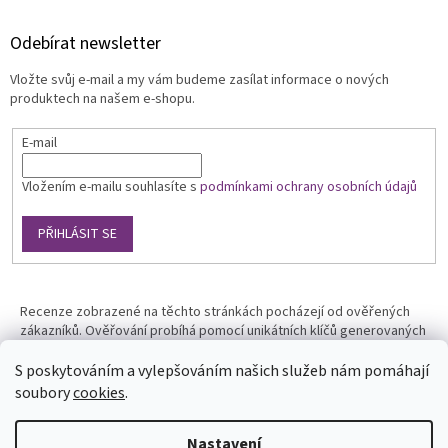
Odebírat newsletter
Vložte svůj e-mail a my vám budeme zasílat informace o nových
produktech na našem e-shopu.
E-mail
Vložením e-mailu souhlasíte s
podmínkami ochrany osobních údajů
PŘIHLÁSIT SE
Recenze zobrazené na těchto stránkách pocházejí od ověřených
zákazníků. Ověřování probíhá pomocí unikátních klíčů generovaných
na základě údajů z uskutečněné objednávky.
S poskytováním a vylepšováním našich služeb nám pomáhají
soubory
cookies
.
Nastavení