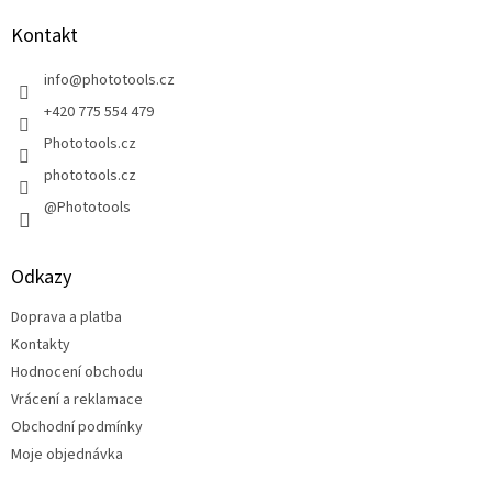
d
p
a
a
Kontakt
c
t
í
í
info
@
phototools.cz
p
r
+420 775 554 479
v
Phototools.cz
k
y
phototools.cz
v
@Phototools
ý
p
i
s
Odkazy
u
Doprava a platba
Kontakty
Hodnocení obchodu
Vrácení a reklamace
Obchodní podmínky
Moje objednávka