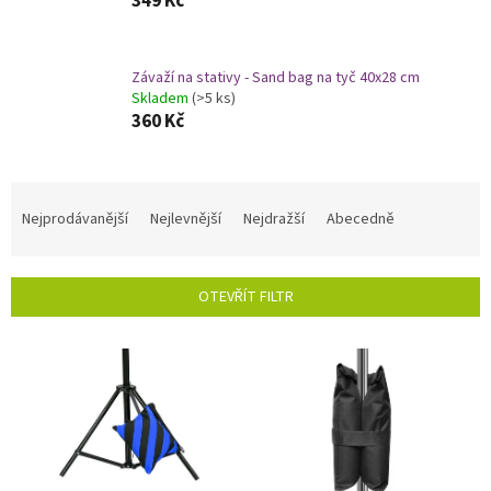
349 Kč
Závaží na stativy - Sand bag na tyč 40x28 cm
Skladem
(>5 ks)
360 Kč
Ř
a
Nejprodávanější
Nejlevnější
Nejdražší
Abecedně
z
e
n
OTEVŘÍT FILTR
í
p
V
r
ý
o
p
d
i
u
s
k
p
t