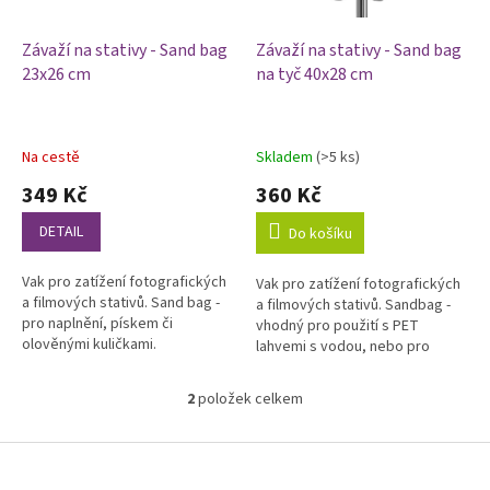
r
ů
o
d
Závaží na stativy - Sand bag
Závaží na stativy - Sand bag
u
23x26 cm
na tyč 40x28 cm
k
t
ů
Na cestě
Skladem
(>5 ks)
Průměrné
Průměrné
hodnocení
hodnocení
349 Kč
360 Kč
produktu
produktu
je
je
DETAIL
Do košíku
5,0
5,0
z
z
Vak pro zatížení fotografických
Vak pro zatížení fotografických
5
5
a filmových stativů. Sand bag -
a filmových stativů. Sandbag -
hvězdiček.
hvězdiček.
pro naplnění, pískem či
vhodný pro použití s PET
olověnými kuličkami.
lahvemi s vodou, nebo pro
naplnění pískem či olověnými
kuličkami.
2
položek celkem
O
v
l
Z
á
á