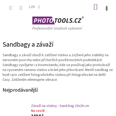
Přejít
NÁKUP
na
CZK
obsah
KOŠÍK
Sandbagy a závaží
Sandbagy a závaží slouží k zatížení stativu a zvýšení jeho stability na
nerovném povrchu nebo při horších povětrnostních podmínkách.
Sandbagy využijete i u boomstandu, kde se používají jako protizávaží
na vyoseném ramenu stativu a brání jeho převrácení. Menší sandbag se
hodí i pro zatížení fotografického stativu při fotografování na delší
časy. Zatížením eliminujete vibrace.
Nejprodávanější
Závaží na stativy - Sand bag 23x26 cm
Na cestě