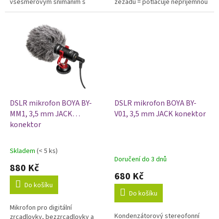
všesměrovým snímáním s
zezadu = potlačuje nepříjemnou
frekvencí od 65 Hz do 18 000 Hz
zpětnou vazbu, ideální ke
a impedancí 1 000 Ohmů.
streamování videí a natáčení
vlogů a...
DSLR mikrofon BOYA BY-
DSLR mikrofon BOYA BY-
MM1, 3,5 mm JACK
V01, 3,5 mm JACK konektor
konektor
Skladem
(< 5 ks)
Průměrné
Doručení do 3 dnů
hodnocení
880 Kč
produktu
680 Kč
je
Do košíku
5,0
Do košíku
z
Mikrofon pro digitální
5
Kondenzátorový stereofonní
zrcadlovky, bezzrcadlovky a
hvězdiček.