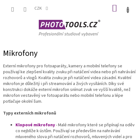
Přejít
NÁKUP
na
CZK
obsah
KOŠÍK
Mikrofony
Externí mikrofony pro fotoaparáty, kamery a mobilní telefony se
používají ke zlepšení kvality zvuku při natáčení videa nebo při nahrávání
rozhovorů a vlogů. Kvalita zvuku je při natáčení videa zásadní. Kvalitní
mikrofon je důležitý i při streamování a živých vysíláních. Díky své
konstrukci dokáže externí mikrofon snímat zvuk ve vyšší kvalitě, než
mikrofon vestavěný ve fotoaparátu nebo mobilní telefonu a lépe
potlačuje okolní šum.
Typy externích mikrofonů
Klopové mikrofony
- Malé mikrofony které se připínají na oděv
co nejblíže k ústům. Používají se především na nahrávání
mluveného slova při natáčení rozhovorů, mluvených videí a pro