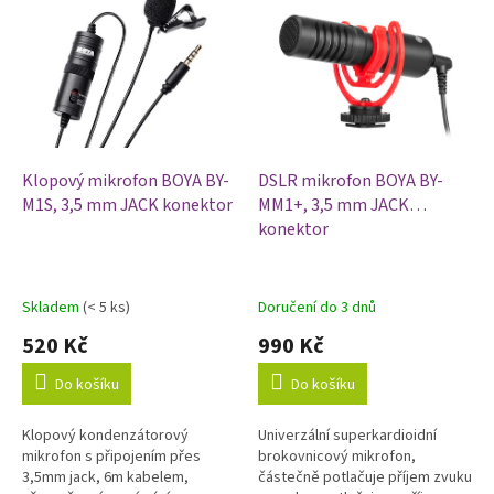
r
ý
o
p
d
i
u
s
k
p
t
r
ů
o
d
Klopový mikrofon BOYA BY-
DSLR mikrofon BOYA BY-
u
M1S, 3,5 mm JACK konektor
MM1+, 3,5 mm JACK
k
konektor
t
ů
Skladem
(< 5 ks)
Doručení do 3 dnů
520 Kč
990 Kč
Do košíku
Do košíku
Klopový kondenzátorový
Univerzální superkardioidní
mikrofon s připojením přes
brokovnicový mikrofon,
3,5mm jack, 6m kabelem,
částečně potlačuje příjem zvuku