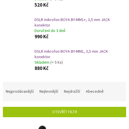
520 Kč
DSLR mikrofon BOYA BY-MM1+, 3,5 mm JACK
konektor
Doručení do 3 dnů
990 Kč
DSLR mikrofon BOYA BY-MM1, 3,5 mm JACK
konektor
Skladem
(< 5 ks)
880 Kč
Ř
a
Nejprodávanější
Nejlevnější
Nejdražší
Abecedně
z
e
n
OTEVŘÍT FILTR
í
p
V