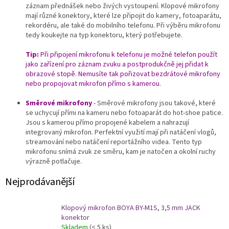
záznam přednášek nebo živých vystoupení. Klopové mikrofony
mají různé konektory, které lze připojit do kamery, fotoaparátu,
rekordéru, ale také do mobilního telefonu. Při výběru mikrofonu
tedy koukejte na typ konektoru, který potřebujete.
Tip:
Při připojení mikrofonu k telefonu je možné telefon použít
jako zařízení pro záznam zvuku a postprodukčně jej přidat k
obrazové stopě. Nemusíte tak pořizovat bezdrátové mikrofony
nebo propojovat mikrofon přímo s kamerou
.
Směrové mikrofony
- Směrové mikrofony jsou takové, které
se uchycují přími na kameru nebo fotoaparát do hot-shoe patice.
Jsou s kamerou přímo propojené kabelem a nahrazují
integrovaný mikrofon. Perfektní využití mají při natáčení vlogů,
streamování nebo natáčení reportážního videa. Tento typ
mikrofonu snímá zvuk ze směru, kam je natočen a okolní ruchy
výrazně potlačuje.
Nejprodávanější
Klopový mikrofon BOYA BY-M1S, 3,5 mm JACK
konektor
Skladem
(< 5 ks)