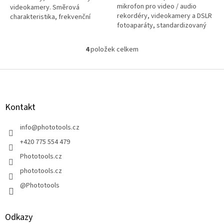
mikrofon pro video / audio
videokamery. Směrová
rekordéry, videokamery a DSLR
charakteristika, frekvenční
fotoaparáty, standardizovaný
rozsah 35Hz-18kHz. Citlivost
upínací mechanismus, vlastní
-42dB±3dB. Pozlacený 3,5mm
výběr úhlu náběru zvuku – 90
jack konektor,...
4
položek celkem
O
nebo...
v
l
Z
á
á
d
p
a
a
Kontakt
c
t
í
í
info
@
phototools.cz
p
r
+420 775 554 479
v
Phototools.cz
k
y
phototools.cz
v
@Phototools
ý
p
i
s
Odkazy