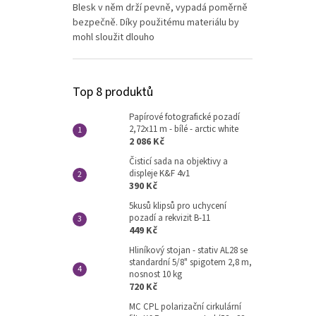
Blesk v něm drží pevně, vypadá poměrně
bezpečně. Díky použitému materiálu by
mohl sloužit dlouho
Top 8 produktů
Papírové fotografické pozadí
2,72x11 m - bílé - arctic white
2 086 Kč
Čisticí sada na objektivy a
displeje K&F 4v1
390 Kč
5kusů klipsů pro uchycení
pozadí a rekvizit B-11
449 Kč
Hliníkový stojan - stativ AL28 se
standardní 5/8" spigotem 2,8 m,
nosnost 10 kg
720 Kč
MC CPL polarizační cirkulární