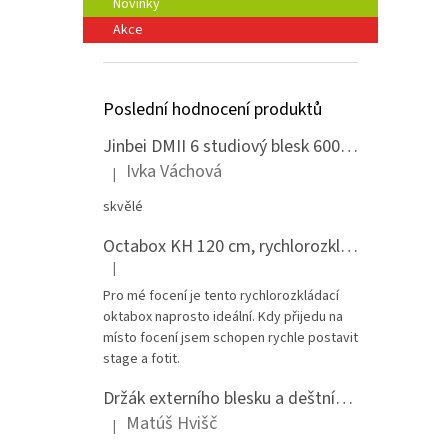
Novinky
Akce
Poslední hodnocení produktů
Jinbei DMII 6 studiový blesk 600 Ws, Bowens bajonet
Ivka Váchová
|
Hodnocení produktu je 5 z 5 hvězdiček.
skvělé
Octabox KH 120 cm, rychlorozkládací s voštinou, adaptér Bowens
|
Hodnocení produktu je 5 z 5 hvězdiček.
Pro mé focení je tento rychlorozkládací
oktabox naprosto ideální. Kdy přijedu na
místo focení jsem schopen rychle postavit
stage a fotit.
Držák externího blesku a deštníku na stativ - celokovový
Matúš Hvišč
|
Hodnocení produktu je 5 z 5 hvězdiček.