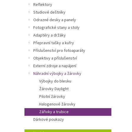
n
Reflektory
e
Studiové deštníky
l
Odrazné desky a panely
Fotografické stany a stoly
Adaptéry a držáky
Přepravní tašky a kufry
Příslušenství pro fotoaparáty
Objektivy a příslušenství
Externí zdroje a napájení
Náhradní výbojky a žárovky
Výbojky do blesku
Žárovky Daylight
Pilotní žárovky
Halogenové žárovky
Zářivky a trubice
Dárkové poukazy