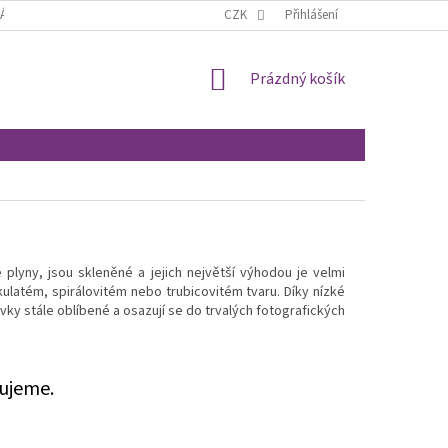
ÁCENÍ A REKLAMACE
OBCHODNÍ PODMÍNKY
CZK
Přihlášení
MOJE OBJEDNÁVKA
NÁKUPNÍ
Prázdný košík
KOŠÍK
 plyny, jsou skleněné a jejich největší výhodou je velmi
kulatém, spirálovitém nebo trubicovitém tvaru. Díky nízké
vky stále oblíbené a osazují se do trvalých fotografických
ujeme.