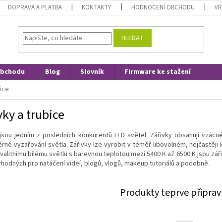
DOPRAVA A PLATBA
KONTAKTY
HODNOCENÍ OBCHODU
VR
HLEDAT
obchodu
Blog
Slovník
Firmware ke stažení
bice
vky a trubice
jsou jedním z posledních konkurentů LED světel. Zářivky obsahují vzácné
né vyzařování světla. Zářivky lze vyrobit v téměř libovolném, nejčastěji 
valitnímu bílému světlu s barevnou teplotou mezi 5400 K až 6500 K jsou záři
vhodných pro natáčení videí, blogů, vlogů, makeup tutoriálů a podobně.
Produkty teprve připrav