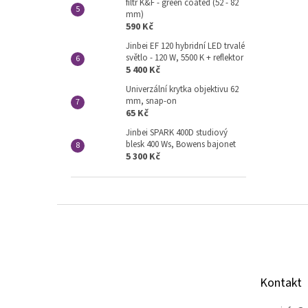
filtr K&F - green coated (52 - 82
mm)
590 Kč
Jinbei EF 120 hybridní LED trvalé
světlo - 120 W, 5500 K + reflektor
5 400 Kč
Univerzální krytka objektivu 62
mm, snap-on
65 Kč
Jinbei SPARK 400D studiový
blesk 400 Ws, Bowens bajonet
5 300 Kč
Z
á
p
a
t
Kontakt
í