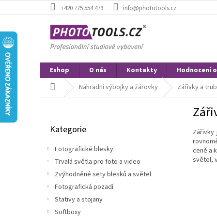
Přejít
+420 775 554 479
info@phototools.cz
na
obsah
Eshop
O nás
Kontakty
Hodnocení 
Domů
Náhradní výbojky a žárovky
Zářivky a tru
P
Záři
o
Přeskočit
s
Kategorie
kategorie
Zářivky 
t
rovnoměr
r
Fotografické blesky
ceně a k
a
světel, 
Trvalá světla pro foto a video
n
Zvýhodněné sety blesků a světel
n
í
Fotografická pozadí
p
Stativy a stojany
a
Softboxy