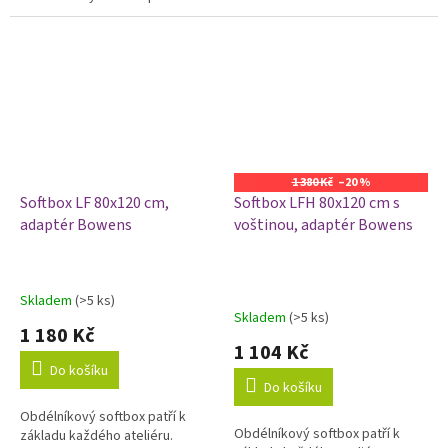
základu každého ateliéru.
postav, fashion a glamour
Vytváří otevřený pruh světla.
fotografii....
Měkkost lze...
1 380 Kč
–20 %
Softbox LF 80x120 cm,
Softbox LFH 80x120 cm s
adaptér Bowens
voštinou, adaptér Bowens
Skladem
(>5 ks)
Průměrné
Skladem
(>5 ks)
hodnocení
1 180 Kč
produktu
1 104 Kč
je
Do košíku
5,0
Do košíku
z
Obdélníkový softbox patří k
5
Obdélníkový softbox patří k
základu každého ateliéru.
hvězdiček.