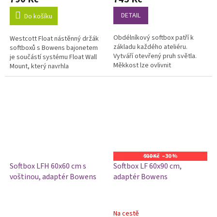
DETAIL
Do košíku
Obdélníkový softbox patří k
Westcott Float nástěnný držák
základu každého ateliéru.
softboxů s Bowens bajonetem
Vytváří otevřený pruh světla.
je součástí systému Float Wall
Měkkost lze ovlivnit
Mount, který navrhla
odnímatelnými difuzními
světoznámá fotografka Lindsay
plochami a voštinou. Softbox je
Adler. Jednoduše přichytíte
otočný o 360°.
softbox,...
910 Kč
–30 %
Softbox LFH 60x60 cm s
Softbox LF 60x90 cm,
voštinou, adaptér Bowens
adaptér Bowens
Na cestě
Průměrné