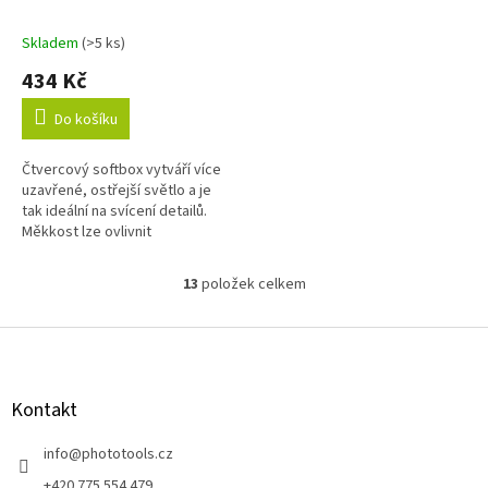
Skladem
(>5 ks)
Průměrné
hodnocení
434 Kč
produktu
je
Do košíku
5,0
z
Čtvercový softbox vytváří více
5
uzavřené, ostřejší světlo a je
hvězdiček.
tak ideální na svícení detailů.
Měkkost lze ovlivnit
odnímatelnými difuzními
plochami. Softbox je otočný o
13
položek celkem
O
360°.
v
l
Z
á
á
d
p
a
a
Kontakt
c
t
í
í
info
@
phototools.cz
p
r
+420 775 554 479