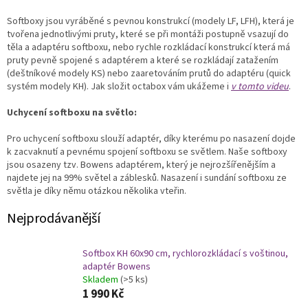
Softboxy jsou vyráběné s pevnou konstrukcí (modely LF, LFH), která je
tvořena jednotlivými pruty, které se při montáži postupně vsazují do
těla a adaptéru softboxu, nebo rychle rozkládací konstrukcí která má
pruty pevně spojené s adaptérem a které se rozkládají zatažením
(deštníkové modely KS) nebo zaaretováním prutů do adaptéru (quick
systém modely KH). Jak složit octabox vám ukážeme i
v tomto videu
.
Uchycení softboxu na světlo:
Pro uchycení softboxu slouží adaptér, díky kterému po nasazení dojde
k zacvaknutí a pevnému spojení softboxu se světlem. Naše softboxy
jsou osazeny tzv. Bowens adaptérem, který je nejrozšířenějším a
najdete jej na 99% světel a záblesků. Nasazení i sundání softboxu ze
světla je díky němu otázkou několika vteřin.
Nejprodávanější
Softbox KH 60x90 cm, rychlorozkládací s voštinou,
adaptér Bowens
Skladem
(>5 ks)
1 990 Kč