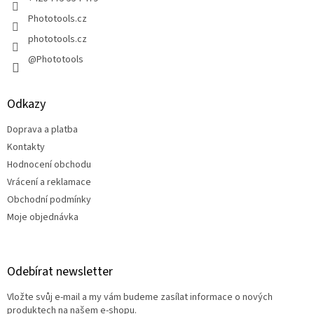
v
Phototools.cz
k
y
phototools.cz
v
@Phototools
ý
p
i
s
Odkazy
u
Doprava a platba
Kontakty
Hodnocení obchodu
Vrácení a reklamace
Obchodní podmínky
Moje objednávka
Odebírat newsletter
Vložte svůj e-mail a my vám budeme zasílat informace o nových
produktech na našem e-shopu.