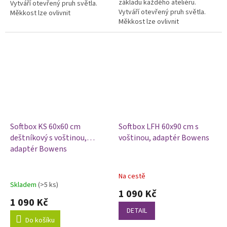
základu každého ateliéru.
Vytváří otevřený pruh světla.
Vytváří otevřený pruh světla.
Měkkost lze ovlivnit
Měkkost lze ovlivnit
odnímatelnými difuzními
odnímatelnými difuzními
plochami. Softbox je otočný o
plochami a voštinou. Softbox je
360°.
otočný o 360°.
Softbox KS 60x60 cm
Softbox LFH 60x90 cm s
deštníkový s voštinou,
voštinou, adaptér Bowens
adaptér Bowens
Na cestě
Průměrné
Skladem
(>5 ks)
hodnocení
1 090 Kč
produktu
1 090 Kč
je
DETAIL
5,0
Do košíku
z