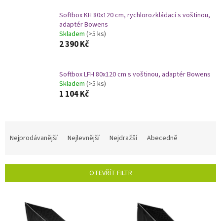
Softbox KH 80x120 cm, rychlorozkládací s voštinou,
adaptér Bowens
Skladem
(>5 ks)
2 390 Kč
Softbox LFH 80x120 cm s voštinou, adaptér Bowens
Skladem
(>5 ks)
1 104 Kč
Ř
a
Nejprodávanější
Nejlevnější
Nejdražší
Abecedně
z
e
n
OTEVŘÍT FILTR
í
p
V
r
ý
o
p