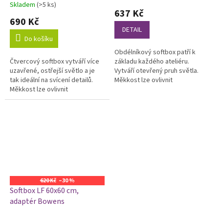
Skladem
(>5 ks)
hodnocení
637 Kč
produktu
690 Kč
je
DETAIL
5,0
Do košíku
z
Obdélníkový softbox patří k
5
Čtvercový softbox vytváří více
základu každého ateliéru.
hvězdiček.
uzavřené, ostřejší světlo a je
Vytváří otevřený pruh světla.
tak ideální na svícení detailů.
Měkkost lze ovlivnit
Měkkost lze ovlivnit
odnímatelnými difuzními
odnímatelnými difuzními
plochami. Softbox je otočný o
plochami a voštinou. Softbox je
360°.
otočný...
620 Kč
–30 %
Softbox LF 60x60 cm,
adaptér Bowens