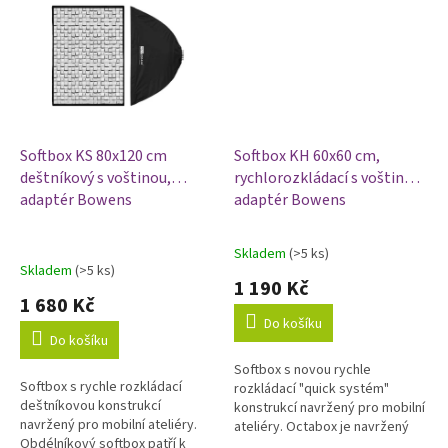
fotografii....
fotografii....
Softbox KS 80x120 cm
Softbox KH 60x60 cm,
deštníkový s voštinou,
rychlorozkládací s voštinou,
adaptér Bowens
adaptér Bowens
Skladem
(>5 ks)
Průměrné
Skladem
(>5 ks)
hodnocení
1 190 Kč
produktu
1 680 Kč
je
Do košíku
5,0
Do košíku
z
Softbox s novou rychle
5
Softbox s rychle rozkládací
rozkládací "quick systém"
hvězdiček.
deštníkovou konstrukcí
konstrukcí navržený pro mobilní
navržený pro mobilní ateliéry.
ateliéry. Octabox je navržený
Obdélníkový softbox patří k
pro fotografování portrétů,