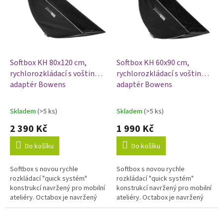
d
i
u
s
k
p
t
r
ů
o
d
Softbox KH 80x120 cm,
Softbox KH 60x90 cm,
u
rychlorozkládací s voštinou,
rychlorozkládací s voštinou,
k
adaptér Bowens
adaptér Bowens
t
ů
Skladem
(>5 ks)
Skladem
(>5 ks)
Průměrné
Průměrné
hodnocení
hodnocení
2 390 Kč
1 990 Kč
produktu
produktu
je
je
Do košíku
Do košíku
5,0
5,0
z
z
Softbox s novou rychle
Softbox s novou rychle
5
5
rozkládací "quick systém"
rozkládací "quick systém"
hvězdiček.
hvězdiček.
konstrukcí navržený pro mobilní
konstrukcí navržený pro mobilní
ateliéry. Octabox je navržený
ateliéry. Octabox je navržený
pro fotografování portrétů,
pro fotografování portrétů,
postav, fashion a glamour
postav, fashion a glamour