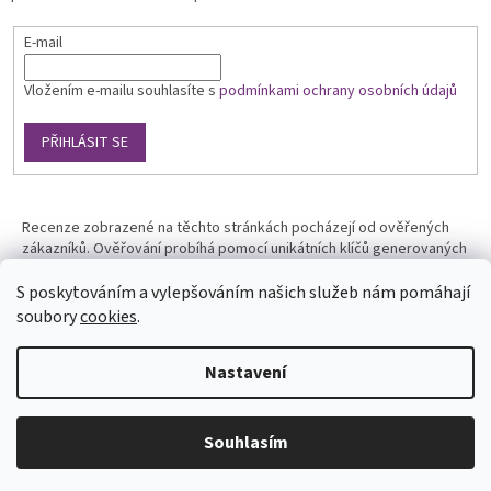
E-mail
Vložením e-mailu souhlasíte s
podmínkami ochrany osobních údajů
PŘIHLÁSIT SE
Recenze zobrazené na těchto stránkách pocházejí od ověřených
zákazníků. Ověřování probíhá pomocí unikátních klíčů generovaných
na základě údajů z uskutečněné objednávky.
S poskytováním a vylepšováním našich služeb nám pomáhají
soubory
cookies
.
Nastavení
Vytvořil Shoptet
Souhlasím
Copyright 2026
Phototools.cz
. Všechna práva vyhrazena.