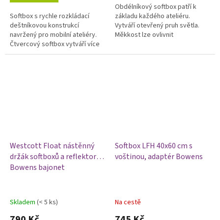
Obdélníkový softbox patří k
5
Softbox s rychle rozkládací
základu každého ateliéru.
hvězdiček.
deštníkovou konstrukcí
Vytváří otevřený pruh světla.
navržený pro mobilní ateliéry.
Měkkost lze ovlivnit
Čtvercový softbox vytváří více
odnímatelnými difuzními
uzavřené, ostřejší světlo a je
plochami a voštinou. Softbox je
tak ideální na svícení detailů....
otočný o 360°.
Westcott Float nástěnný
Softbox LFH 40x60 cm s
držák softboxů a reflektorů -
voštinou, adaptér Bowens
Bowens bajonet
Skladem
(< 5 ks)
Na cestě
790 Kč
745 Kč