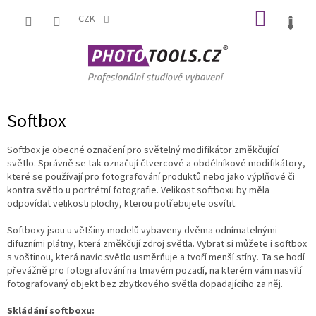
Přejít
NÁKUP
na
CZK
obsah
KOŠÍK
Softbox
Softbox je obecné označení pro světelný modifikátor změkčující
světlo. Správně se tak označují čtvercové a obdélníkové modifikátory,
které se používají pro fotografování produktů nebo jako výplňové či
kontra světlo u portrétní fotografie. Velikost softboxu by měla
odpovídat velikosti plochy, kterou potřebujete osvítit.
Softboxy jsou u většiny modelů vybaveny dvěma odnímatelnými
difuzními plátny, která změkčují zdroj světla. Vybrat si můžete i softbox
s voštinou, která navíc světlo usměrňuje a tvoří menší stíny. Ta se hodí
převážně pro fotografování na tmavém pozadí, na kterém vám nasvítí
fotografovaný objekt bez zbytkového světla dopadajícího za něj.
Skládání softboxu: