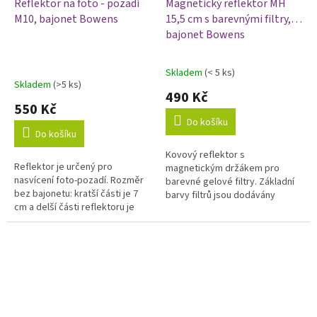
Reflektor na foto - pozadí
Magnetický reflektor MH
M10, bajonet Bowens
15,5 cm s barevnými filtry,
bajonet Bowens
Skladem
(< 5 ks)
Průměrné
Skladem
(>5 ks)
hodnocení
490 Kč
produktu
550 Kč
je
Do košíku
5,0
Do košíku
z
Kovový reflektor s
5
Reflektor je určený pro
magnetickým držákem pro
hvězdiček.
nasvícení foto-pozadí. Rozměr
barevné gelové filtry. Základní
bez bajonetu: kratší části je 7
barvy filtrů jsou dodávány
cm a delší části reflektoru je
společně s reflektorem.
23,5 cm. Reflektor s bajonetem
Bowens (pro námi nabízené...