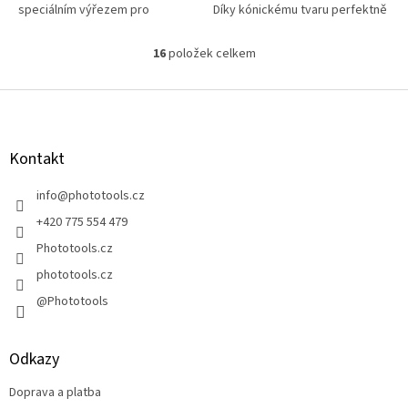
speciálním výřezem pro
Díky kónickému tvaru perfektně
deštníky
odráží světlo z LED čipu a
směruje ho před sebe. Tím
16
položek celkem
O
dochází k...
v
l
Z
á
á
d
p
a
a
Kontakt
c
t
í
í
info
@
phototools.cz
p
r
+420 775 554 479
v
Phototools.cz
k
y
phototools.cz
v
@Phototools
ý
p
i
s
Odkazy
u
Doprava a platba