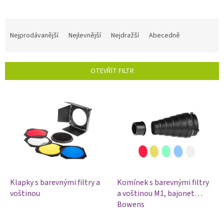
Ř
a
Nejprodávanější
Nejlevnější
Nejdražší
Abecedně
z
e
n
OTEVŘÍT FILTR
í
p
V
r
ý
o
p
d
i
u
s
k
p
t
r
ů
o
d
Klapky s barevnými filtry a
Komínek s barevnými filtry
u
voštinou
a voštinou M1, bajonet
k
Bowens
t