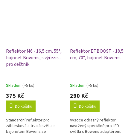
Reflektor M6 - 16,5 cm, 55°,
Reflektor EF BOOST - 18,5
bajonet Bowens, s výřezem
cm, 70°, bajonet Bowens
pro deštník
Skladem
(>5 ks)
Skladem
(>5 ks)
375 Kč
290 Kč
Do košíku
Do košíku
Standardní reflektor pro
Vysoce odrazný reflektor
záblesková a trvalá světla s
navržený speciálně pro LED
bajonetem Bowens se
světla s Bowens adaptérem.