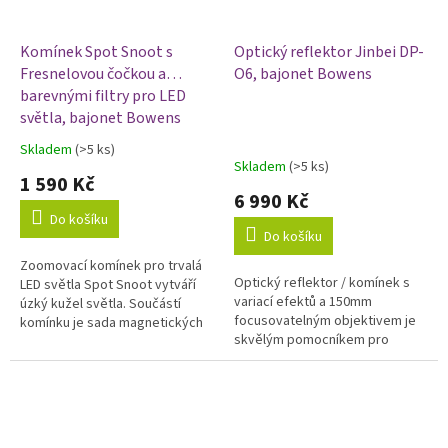
Komínek Spot Snoot s
Optický reflektor Jinbei DP-
Fresnelovou čočkou a
O6, bajonet Bowens
barevnými filtry pro LED
světla, bajonet Bowens
Skladem
(>5 ks)
Průměrné
Skladem
(>5 ks)
hodnocení
1 590 Kč
produktu
6 990 Kč
je
Do košíku
5,0
Do košíku
z
Zoomovací komínek pro trvalá
5
Optický reflektor / komínek s
LED světla Spot Snoot vytváří
hvězdiček.
variací efektů a 150mm
úzký kužel světla. Součástí
focusovatelným objektivem je
komínku je sada magnetických
skvělým pomocníkem pro
barevných filtrů. Komínek má
kreativní svícení v ateliéru.
bajonet BOWENS.