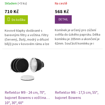
ů
Skladem
(>5 ks)
Na cestě
Průměrné
Průměrné
hodnocení
hodnocení
710 Kč
568 Kč
produktu
produktu
je
je
DETAIL
Do košíku
5,0
5,0
z
z
Komínek je určený pro zúžení
Kovové klapky dodávané s
5
5
světla do úzkého paprsku. Délka
barevnými filtry a voština. Filtry
hvězdiček.
hvězdiček.
komínku je 205mm a ukončení je
(červený, žlutý, modrý a difuzní
62mm. Součástí komínku je i
bílý)) jsou v kovovém rámu a lze
odnímatelná voština a sada
je velice jednoduše vyměnit.
barevných filtrů (viz. foto)....
Reflektor M9 - 24 cm, 70°,
Reflektor M6 - 17,5 cm, 55°,
bajonet Bowens s voštinami
bajonet Bowens
10°, 30°, 60°