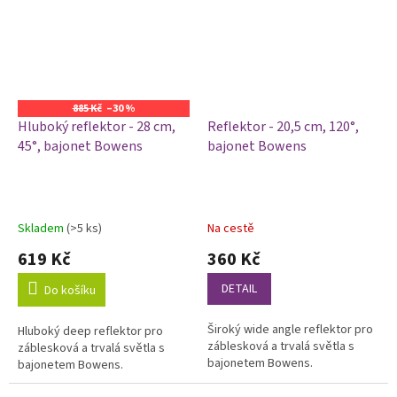
885 Kč
–30 %
Hluboký reflektor - 28 cm,
Reflektor - 20,5 cm, 120°,
45°, bajonet Bowens
bajonet Bowens
Skladem
(>5 ks)
Na cestě
619 Kč
360 Kč
DETAIL
Do košíku
Široký wide angle reflektor pro
Hluboký deep reflektor pro
záblesková a trvalá světla s
záblesková a trvalá světla s
bajonetem Bowens.
bajonetem Bowens.