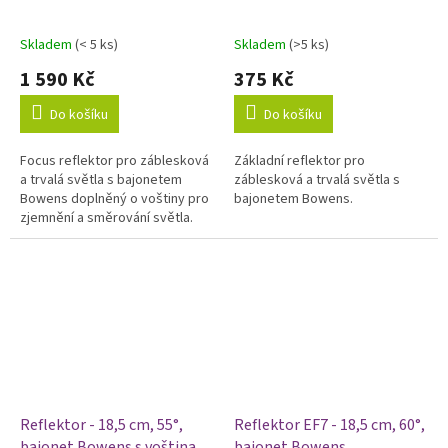
Skladem
(< 5 ks)
Skladem
(>5 ks)
Průměrné
Průměrné
hodnocení
hodnocení
1 590 Kč
375 Kč
produktu
produktu
je
je
Do košíku
Do košíku
5,0
5,0
z
z
Focus reflektor pro záblesková
Základní reflektor pro
5
5
a trvalá světla s bajonetem
záblesková a trvalá světla s
hvězdiček.
hvězdiček.
Bowens doplněný o voštiny pro
bajonetem Bowens.
zjemnění a směrování světla.
Reflektor - 18,5 cm, 55°,
Reflektor EF7 - 18,5 cm, 60°,
bajonet Bowens s voštinami
bajonet Bowens