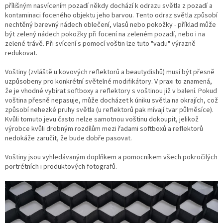
přílišným nasvícením pozadí někdy dochází k odrazu světla z pozadí a
kontaminaci foceného objektu jeho barvou. Tento odraz světla způsobí
nechtěný barevný nádech oblečení, vlasů nebo pokožky - příklad může
být zelený nádech pokožky při focení na zeleném pozadí, nebo i na
zelené trávě. Při svícení s pomocí voštin lze tuto "vadu" výrazně
redukovat.
Voštiny (zvláště u kovových reflektorů a beautydishů) musí být přesně
uzpůsobeny pro konkrétní světelné modifikátory. V praxi to znamená,
že je vhodné vybírat softboxy a reflektory s voštinou již v balení. Pokud
voština přesně nepasuje, může docházet k úniku světla na okrajích, což
způsobí nehezké pruhy světla (u reflektorů pak mívají tvar půlměsíce).
Kvůli tomuto jevu často nelze samotnou voštinu dokoupit, jelikož
výrobce kvůli drobným rozdílům mezi řadami softboxů a reflektorů
nedokáže zaručit, že bude dobře pasovat.
Voštiny jsou vyhledávaným doplňkem a pomocníkem všech pokročilých
portrétních i produktových fotografů.