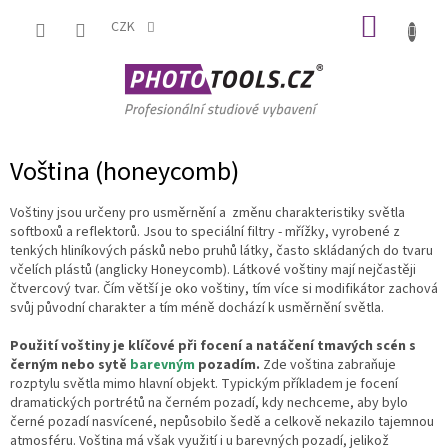
Přejít
NÁKUP
na
CZK
obsah
KOŠÍK
Voština (honeycomb)
Voštiny jsou určeny pro usměrnění a změnu charakteristiky světla
softboxů a reflektorů. Jsou to speciální filtry - mřížky, vyrobené z
tenkých hliníkových pásků nebo pruhů látky, často skládaných do tvaru
včelích plástů (anglicky Honeycomb). Látkové voštiny mají nejčastěji
čtvercový tvar. Čím větší je oko voštiny, tím více si modifikátor zachová
svůj původní charakter a tím méně dochází k usměrnění světla.
Použití voštiny je klíčové při focení a natáčení tmavých scén s
černým nebo sytě
barevným
pozadím.
Zde voština zabraňuje
rozptylu světla mimo hlavní objekt. Typickým příkladem je focení
dramatických portrétů na černém pozadí, kdy nechceme, aby bylo
černé pozadí nasvícené, nepůsobilo šedě a celkově nekazilo tajemnou
atmosféru. Voština má však využití i u barevných pozadí, jelikož