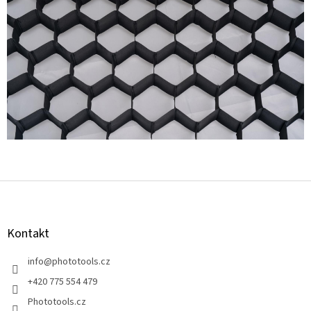
Z
á
p
a
Kontakt
t
í
info
@
phototools.cz
+420 775 554 479
Phototools.cz