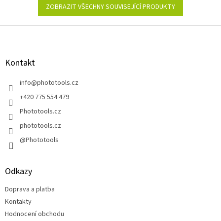
ZOBRAZIT VŠECHNY SOUVISEJÍCÍ PRODUKTY
Z
á
p
a
Kontakt
t
í
info
@
phototools.cz
+420 775 554 479
Phototools.cz
phototools.cz
@Phototools
Odkazy
Doprava a platba
Kontakty
Hodnocení obchodu