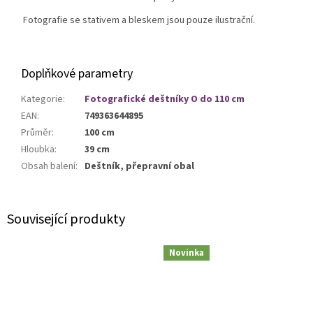
Fotografie se stativem a bleskem jsou pouze ilustrační.
Doplňkové parametry
Kategorie
:
Fotografické deštníky O do 110 cm
EAN
:
749363644895
Průměr
:
100 cm
Hloubka
:
39 cm
Obsah balení
:
Deštník, přepravní obal
Související produkty
Novinka