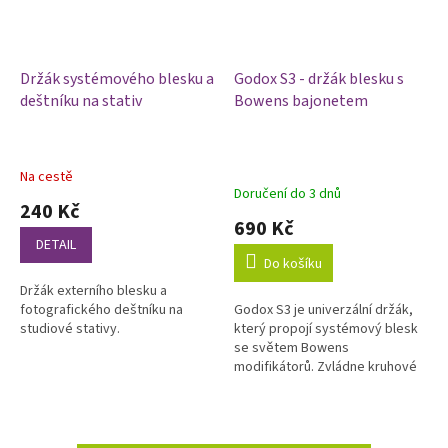
Držák systémového blesku a
Godox S3 - držák blesku s
deštníku na stativ
Bowens bajonetem
Na cestě
Průměrné
Doručení do 3 dnů
hodnocení
240 Kč
produktu
690 Kč
je
DETAIL
5,0
Do košíku
z
Držák externího blesku a
5
fotografického deštníku na
Godox S3 je univerzální držák,
hvězdiček.
studiové stativy.
který propojí systémový blesk
se světem Bowens
modifikátorů. Zvládne kruhové
hlavy (V1, V1Pro, V100) i hranaté
(TT685II, V860III), stejně jako...