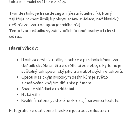
tok a minimální světelné ztráty.
Tvar deštníku je
hexadecagon
(šestnáctiúhelník), který
zajišťuje rovnoměrnější pokrytí scény světlem, než klasický
deštník ve tvaru octagon (osmiúhelník).
Tento tvar deštníku vytváří v očích focené osoby
efektní
odraz
.
Hlavní výhody:
Hloubka deštníku - díky hloubce a parabolickému tvaru
deštník skvěle směřuje světlo před sebe, díky tomu je
světelný tok specifický jako u parabolických reflektorů.
Oproti klasickým hlubokým deštníkům je světlo
zjemňováno vnějším difuzním plátnem.
Snadné skládání a rozkládání.
Nízká váha.
Kvalitní materiály, které nezkreslují barevnou teplotu.
Fotografie se stativem a bleskem jsou pouze ilustrační.