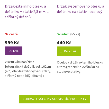
Držák externího blesku a
Držák systémového blesku a
deštníku + stativ 2,8 m +
deštníku na stativ - ocelový
stříbrný deštník
Na cestě
Skladem
(>5 ks)
999 Kč
440 Kč
DETAIL
Do košíku
V setu Vám nabízíme
Ocelový držák externího blesku
fotografický deštník vel. 102cm
a fotografického deštníku na
(40") dle vlastního výběru (zlatý,
studiové stativy.
stříbrný nebo bílý-difuzní) +
držák systémového blesku a
deštníku + stativ 2,8m.
ZOBRAZIT VŠECHNY SOUVISEJÍCÍ PRODUKTY