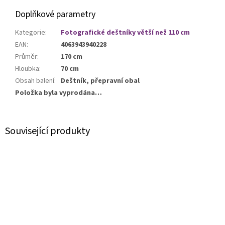
Doplňkové parametry
Kategorie
:
Fotografické deštníky větší než 110 cm
EAN
:
4063943940228
Průměr
:
170 cm
Hloubka
:
70 cm
Obsah balení
:
Deštník, přepravní obal
Položka byla vyprodána…
Související produkty