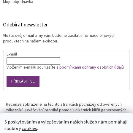
Moje objednávka
Odebírat newsletter
Vložte svůj e-mail a my vám budeme zasílat informace o nových
produktech na našem e-shopu.
E-mail
Vložením e-mailu souhlasíte s
podmínkami ochrany osobních údajů
PŘIHLÁSIT SE
Recenze zobrazené na těchto stránkách pocházejí od ověřených
zákazníků. Ověřování probíhá pomocí unikátních klíčů generovaných
na základě údajů z uskutečněné objednávky.
S poskytováním a vylepšováním našich služeb nám pomáhají
soubory
cookies
.