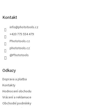
Z
á
p
a
Kontakt
t
í
info
@
phototools.cz
+420 775 554 479
Phototools.cz
phototools.cz
@Phototools
Odkazy
Doprava a platba
Kontakty
Hodnocení obchodu
Vrácení a reklamace
Obchodní podmínky