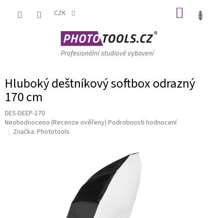
Přejít
NÁKUP
na
CZK
obsah
KOŠÍK
Hluboký deštníkový softbox odrazný
170 cm
DES-DEEP-170
Průměrné
Neohodnoceno
(Recenze ověřeny)
Podrobnosti hodnocení
hodnocení
Značka:
Phototools
produktu
je
0,0
z
5
hvězdiček.