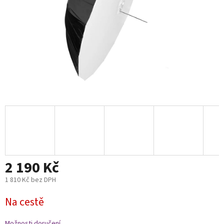
2 190 Kč
1 810 Kč bez DPH
Měrná
Na cestě
cena:
Možnosti doručení