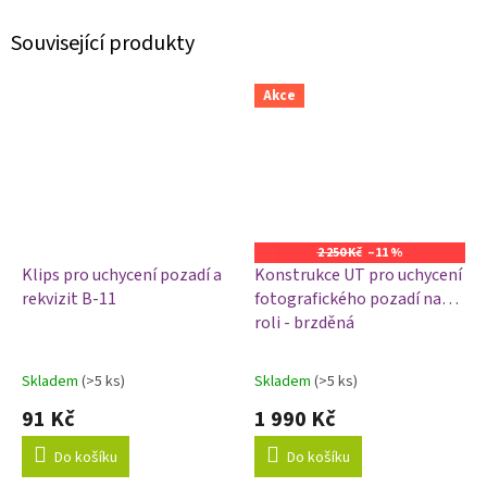
Související produkty
Akce
2 250 Kč
–11 %
Klips pro uchycení pozadí a
Konstrukce UT pro uchycení
rekvizit B-11
fotografického pozadí na
roli - brzděná
Skladem
(>5 ks)
Skladem
(>5 ks)
Průměrné
Průměrné
hodnocení
hodnocení
91 Kč
1 990 Kč
produktu
produktu
je
je
Do košíku
Do košíku
1,0
5,0