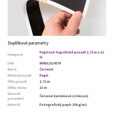
Doplňkové parametry
Papírové fografické pozadí 2,72 m x 11
Kategorie
:
m
EAN
:
650512114278
Barva
:
Červená
Materiál pozadí
:
Papír
Šířka pozadí
:
2,72 m
Délka návinu
:
11 m
Barevné
Červené karmínové (crimson)
provedení
:
Materiál
:
Fotografický papír 150 g/m2