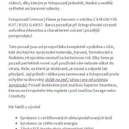
stálost, díky kterým je fotopozadí jednolité, hladké a nedělá
světelné ani barevné odlesky.
Fotopozadí Crimson | Flame je barveno v odstínu C:8 M:100 Y:55
K:37 / R:152 G:4 B:57.
Barva pozadí je při fotografování výrazně
ovlivněna intenzitou a charakterem svícení i pozdější
postprodukcí.
Tato pozadí jsou od prvopočátku kompletně vyráběna v USA,
kde dochází ke zpracování materiálu, barvení, formátování a
finálnímu strojovému navinutí na kartonovou roli. Díky tomu je
pozadí perfektně rovné a při používání vám nebude utíkat do
strany. Role, na které je dodávané, je nosná a odpadá tak
převíjení. Její průměr i délka jsou normované a fotopozadí proto
uchytíte na libovolný
držák na zeď / strop i pro ně určenou
konstrukci
. Pozadí dodáváme pod značkou Superior Seamless,
kterou na Evropském trhu najdete i pod značkou Savage nebo
Creativity.
Pár faktů o výrobě
Vyrobeno z certifikovaných obhospodařovaných lesů
Vyrobeno ze 100% vodní energie