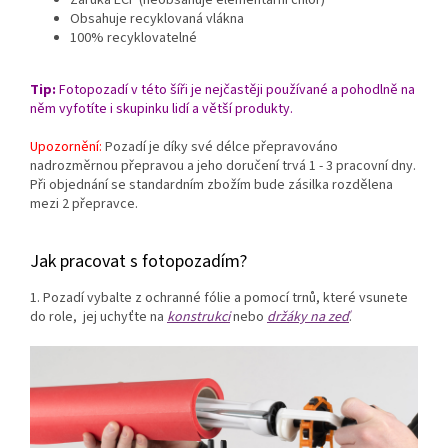
Záruka ECF (neobsahuje elementární chlór)
Obsahuje recyklovaná vlákna
100% recyklovatelné
Tip:
Fotopozadí v této šíři je nejčastěji používané a pohodlně na
něm vyfotíte i skupinku lidí a větší produkty.
Upozornění:
Pozadí je díky své délce přepravováno
nadrozměrnou přepravou a jeho doručení trvá 1 - 3 pracovní dny.
Při objednání se standardním zbožím bude zásilka rozdělena
mezi 2 přepravce.
Jak pracovat s fotopozadím?
1. Pozadí vybalte z ochranné fólie a pomocí trnů, které vsunete
do role, jej uchyťte na
konstrukci
nebo
držáky na zeď
.