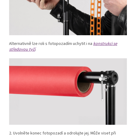
Alternativně lze roli s fotopozadím uchytit i na
konstrukci se
středovou tyčí
.
2. Uvolněte konec fotopozadí a odrolujte jej. Může viset při