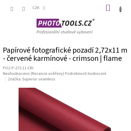
Přejít
NÁKUP
na
CZK
obsah
KOŠÍK
Papírové fotografické pozadí 2,72x11 m
- červené karmínové - crimson | flame
POZ-P-272-11-CRI
Průměrné
Neohodnoceno
(Recenze ověřeny)
Podrobnosti hodnocení
hodnocení
Značka:
Superior seamless
produktu
je
0,0
z
5
hvězdiček.