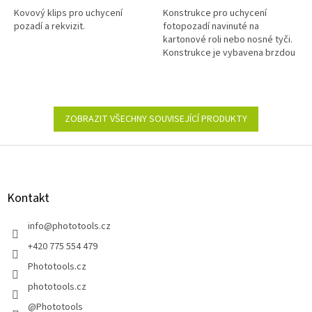
z
z
Kovový klips pro uchycení
Konstrukce pro uchycení
5
5
pozadí a rekvizit.
fotopozadí navinuté na
hvězdiček.
hvězdiček.
kartonové roli nebo nosné tyči.
Konstrukce je vybavena brzdou
a systémem odvíjení a navíjení.
ZOBRAZIT VŠECHNY SOUVISEJÍCÍ PRODUKTY
Z
á
p
a
Kontakt
t
í
info
@
phototools.cz
+420 775 554 479
Phototools.cz
phototools.cz
@Phototools