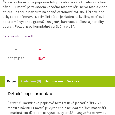
Červené - karmínové papírové fotopozadí v šíři 2,72 metru s délkou
návinu 11 metrů je základem každého fotoateliéru nebo foto a video
studia. Pozadí je navinuté na nosné kartonové roli sloužící pro jeho
uchycení a přepravu. Maximální důraz je kladen na kvalitu, papírové
pozadí má vysokou gramáž 150 g/m², barevnou stálost a jednolitý
povrch. Pozadí jsou kompletně vyráběna v USA.
Detailní informace
ZEPTAT SE
HLÍDAT
Popis
Podobné (8)
Hodnocení
Diskuze
Detailní popis produktu
Červené - karmínové papírové fotografické pozadí o šíři 2,72
metru a návinu 11 metrů je vyrobeno z nejkvalitnějších materiálů
s maximálním důrazem na vysokou gramáž - 150g/m²
a barevnou