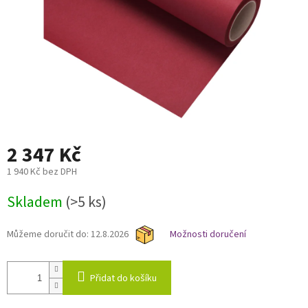
2 347 Kč
1 940 Kč bez DPH
Měrná
Skladem
(>5 ks)
cena:
Můžeme doručit do:
12.8.2026
Možnosti doručení
Přidat do košíku