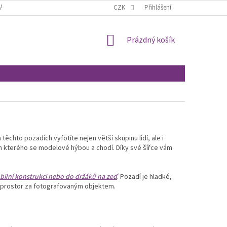
ÁCENÍ A REKLAMACE
OBCHODNÍ PODMÍNKY
CZK
Přihlášení
MOJE OBJEDNÁVKA
NÁKUPNÍ
Prázdný košík
KOŠÍK
těchto pozadích vyfotíte nejen větší skupinu lidí, ale i
m kterého se modelové hýbou a chodí. Díky své šířce vám
ilní konstrukci nebo do držáků na zeď
. Pozadí je hladké,
ý prostor za fotografovaným objektem.