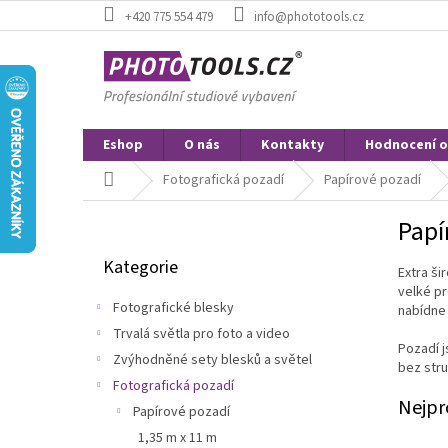
Přejít
+420 775 554 479
info@phototools.cz
na
obsah
Eshop
O nás
Kontakty
Hodnocení 
Domů
Fotografická pozadí
Papírové pozadí
P
Papí
o
Přeskočit
s
Kategorie
kategorie
Extra ši
t
velké p
r
Fotografické blesky
nabídne
a
Trvalá světla pro foto a video
n
Pozadí j
Zvýhodněné sety blesků a světel
n
bez stru
í
Fotografická pozadí
Nejpr
p
Papírové pozadí
a
1,35 m x 11 m