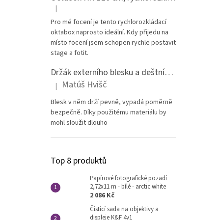
|
Hodnocení produktu je 5 z 5 hvězdiček.
Pro mé focení je tento rychlorozkládací
oktabox naprosto ideální. Kdy přijedu na
místo focení jsem schopen rychle postavit
stage a fotit.
Držák externího blesku a deštníku na stativ - celokovový
Matúš Hvišč
|
Hodnocení produktu je 5 z 5 hvězdiček.
Blesk v něm drží pevně, vypadá poměrně
bezpečně. Díky použitému materiálu by
mohl sloužit dlouho
Top 8 produktů
Papírové fotografické pozadí
2,72x11 m - bílé - arctic white
2 086 Kč
Čisticí sada na objektivy a
displeje K&F 4v1