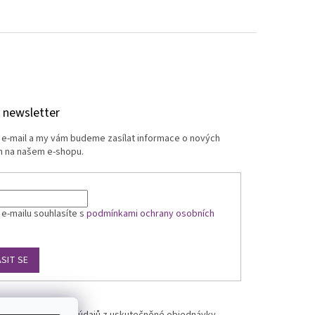
 newsletter
j e-mail a my vám budeme zasílat informace o nových
 na našem e-shopu.
 e-mailu souhlasíte s
podmínkami ochrany osobních
ÁSIT SE
ovaných na základě údajů z uskutečněné objednávky.