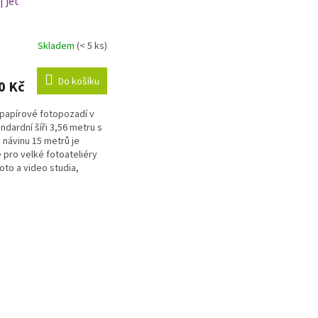
| jet
Skladem
(< 5 ks)
Do košíku
0 Kč
papírové fotopozadí v
ndardní šíři 3,56 metru s
 návinu 15 metrů je
 pro velké fotoateliéry
oto a video studia,
 nestačí běžná šíře...
O
v
l
á
d
a
c
í
p