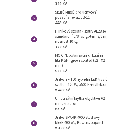
390 Kč
5kusů klipsů pro uchycení
pozadí a rekvizit B-11
449 Kč
Hliníkový stojan - stativ AL28 se
standardní 5/8" spigotem 2,8 m,
nosnost 10 kg
720 Kč
MC CPL polarizační cirkulární
filtr K&F - green coated (52 - 82
mm)
590 Kč
Jinbei EF 120 hybridní LED trvalé
světlo - 120 W, 5500 K + reflektor
5 400 Kč
Univerzální krytka objektivu 62
mm, snap-on
65 Kč
Jinbei SPARK 400D studiový
blesk 400 Ws, Bowens bajonet
5 300 Kč