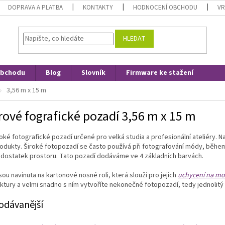
DOPRAVA A PLATBA
KONTAKTY
HODNOCENÍ OBCHODU
VR
HLEDAT
obchodu
Blog
Slovník
Firmware ke stažení
3,56 m x 15 m
rové fografické pozadí 3,56 m x 15 m
roké fotografické pozadí určené pro velká studia a profesionální ateliéry. Na 
rodukty. Široké fotopozadí se často používá při fotografování módy, běhe
 dostatek prostoru. Tato pozadí dodáváme ve 4 základních barvách.
sou navinuta na kartonové nosné roli, která slouží pro jejich
uchycení na mob
ktury a velmi snadno s ním vytvoříte nekonečné fotopozadí, tedy jednolit
odávanější