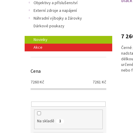
black 
k
Objektivy a příslušenství
t
Externí zdroje a napájení
ů
Náhradní výbojky a žárovky
Dárkové poukazy
7 26
Novinky
Akce
Černé 
nadsta
délkou
určené
nebo f
Cena
kterým
7260
Kč
7261
Kč
Na skladě
1