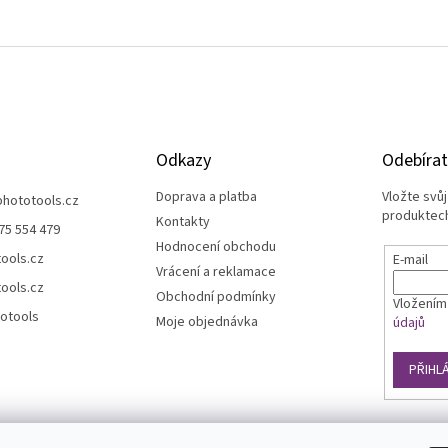
Odkazy
Odebírat
Doprava a platba
Vložte svů
phototools.cz
produktech
Kontakty
75 554 479
Hodnocení obchodu
ools.cz
E-mail
Vrácení a reklamace
ools.cz
Obchodní podmínky
Vložením
otools
Moje objednávka
údajů
PŘIHL
d ověřených zákazníků. Ověřování probíhá pomocí unikátních klíčů gener