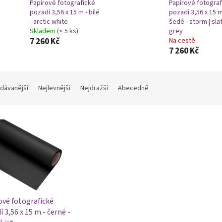
Papírové fotografické
Papírové fotograf
pozadí 3,56 x 15 m - bílé
pozadí 3,56 x 15 m
- arctic white
šedé - storm | sla
Skladem
(< 5 ks)
grey
7 260 Kč
Na cestě
7 260 Kč
dávanější
Nejlevnější
Nejdražší
Abecedně
ové fotografické
 3,56 x 15 m - černé -