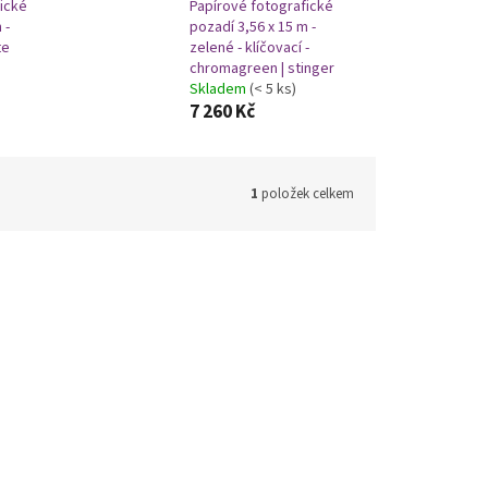
ické
Papírové fotografické
 -
pozadí 3,56 x 15 m -
te
zelené - klíčovací -
chromagreen | stinger
Skladem
(< 5 ks)
7 260 Kč
1
položek celkem