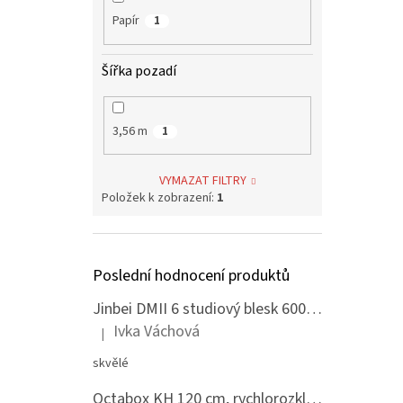
Papír
1
Šířka pozadí
3,56 m
1
VYMAZAT FILTRY
Položek k zobrazení:
1
Poslední hodnocení produktů
Jinbei DMII 6 studiový blesk 600 Ws, Bowens bajonet
Ivka Váchová
|
Hodnocení produktu je 5 z 5 hvězdiček.
skvělé
Octabox KH 120 cm, rychlorozkládací s voštinou, adaptér Bowens