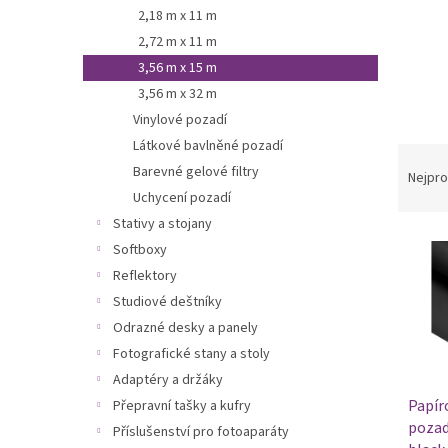
n
2,18 m x 11 m
e
2,72 m x 11 m
l
3,56 m x 15 m
3,56 m x 32 m
Vinylové pozadí
Látkové bavlněné pozadí
Ř
Barevné gelové filtry
a
Nejpro
z
Uchycení pozadí
e
Stativy a stojany
V
n
Softboxy
ý
í
Reflektory
p
p
Studiové deštníky
i
r
s
o
Odrazné desky a panely
p
d
Fotografické stany a stoly
r
u
Adaptéry a držáky
o
k
Papír
Přepravní tašky a kufry
d
t
pozadí
Příslušenství pro fotoaparáty
u
ů