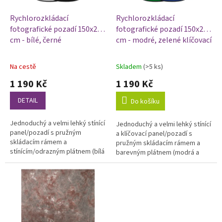
o
d
Rychlorozkládací
Rychlorozkládací
u
fotografické pozadí 150x200
fotografické pozadí 150x200
k
cm - bílé, černé
cm - modré, zelené klíčovací
t
ů
Na cestě
Skladem
(>5 ks)
Průměrné
Průměrné
hodnocení
hodnocení
1 190 Kč
1 190 Kč
produktu
produktu
je
je
DETAIL
Do košíku
4,8
4,5
z
z
Jednoduchý a velmi lehký stínící
Jednoduchý a velmi lehký stínící
5
5
panel/pozadí s pružným
a klíčovací panel/pozadí s
hvězdiček.
hvězdiček.
skládacím rámem a
pružným skládacím rámem a
stínícím/odrazným plátnem (bílá
barevným plátnem (modrá a
a černá strana), vhodný pro
zelená strana), vhodný pro
použití s držákem odrazné
použití s držákem odrazné
desky nebo lze...
desky nebo...