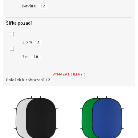
Bavlna
12
Šířka pozadí
1,6 m
2
3 m
10
VYMAZAT FILTRY
Položek k zobrazení:
12
V
ý
p
i
s
p
r