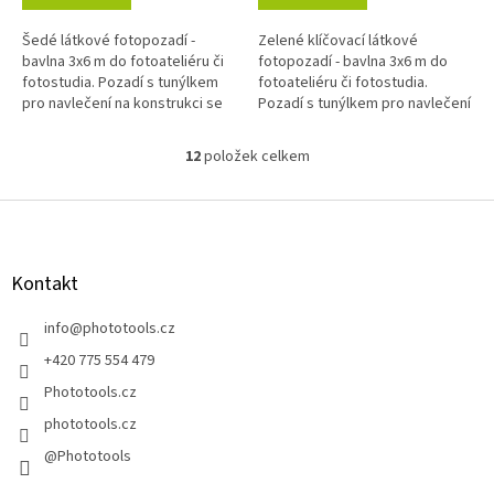
Šedé látkové fotopozadí -
Zelené klíčovací látkové
bavlna 3x6 m do fotoateliéru či
fotopozadí - bavlna 3x6 m do
fotostudia. Pozadí s tunýlkem
fotoateliéru či fotostudia.
pro navlečení na konstrukci se
Pozadí s tunýlkem pro navlečení
středovou tyčí. Barva šedá.
na konstrukci se středovou tyčí.
Barva zelená klíčovací.
12
položek celkem
O
v
l
Z
á
á
d
p
a
a
Kontakt
c
t
í
í
info
@
phototools.cz
p
r
+420 775 554 479
v
Phototools.cz
k
y
phototools.cz
v
@Phototools
ý
p