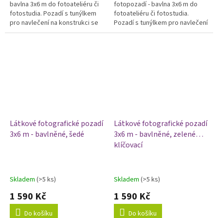
bavlna 3x6 m do fotoateliéru či
fotopozadí - bavlna 3x6 m do
fotostudia. Pozadí s tunýlkem
fotoateliéru či fotostudia.
pro navlečení na konstrukci se
Pozadí s tunýlkem pro navlečení
středovou tyčí. Barva červená.
na konstrukci se středovou tyčí.
Barva modrá klíčovací.
Látkové fotografické pozadí
Látkové fotografické pozadí
3x6 m - bavlněné, šedé
3x6 m - bavlněné, zelené
klíčovací
Skladem
(>5 ks)
Skladem
(>5 ks)
1 590 Kč
1 590 Kč
Do košíku
Do košíku