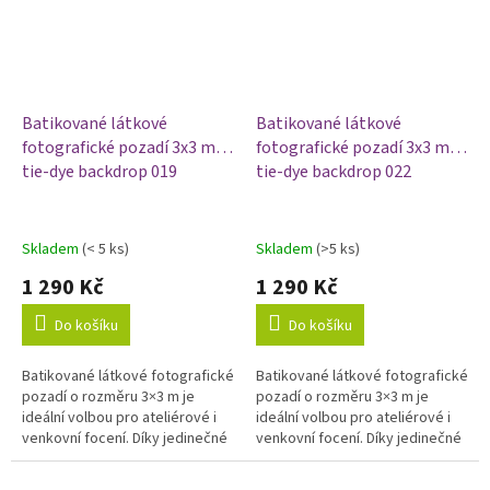
Batikované látkové
Batikované látkové
fotografické pozadí 3x3 m,
fotografické pozadí 3x3 m,
tie-dye backdrop 019
tie-dye backdrop 022
Skladem
(< 5 ks)
Skladem
(>5 ks)
1 290 Kč
1 290 Kč
Do košíku
Do košíku
Batikované látkové fotografické
Batikované látkové fotografické
pozadí o rozměru 3×3 m je
pozadí o rozměru 3×3 m je
ideální volbou pro ateliérové i
ideální volbou pro ateliérové i
venkovní focení. Díky jedinečné
venkovní focení. Díky jedinečné
technice barvení vytváří
technice barvení vytváří
originální barevné přechody,...
originální barevné přechody,...