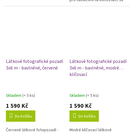
pro navlečení na konstrukci se
středovou tyčí. Barva bílá.
středovou tyčí. Barva černá.
Látkové fotografické pozadí
Látkové fotografické pozadí
3x6 m - bavlněné, červené
3x6 m - bavlněné, modré
klíčovací
Skladem
(< 5 ks)
Skladem
(< 5 ks)
1 590 Kč
1 590 Kč
Do košíku
Do košíku
Červené látkové fotopozadí -
Modré klíčovací látkové