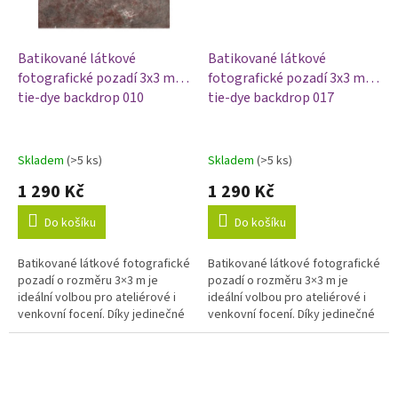
Batikované látkové
Batikované látkové
fotografické pozadí 3x3 m,
fotografické pozadí 3x3 m,
tie-dye backdrop 010
tie-dye backdrop 017
Skladem
(>5 ks)
Skladem
(>5 ks)
1 290 Kč
1 290 Kč
Do košíku
Do košíku
Batikované látkové fotografické
Batikované látkové fotografické
pozadí o rozměru 3×3 m je
pozadí o rozměru 3×3 m je
ideální volbou pro ateliérové i
ideální volbou pro ateliérové i
venkovní focení. Díky jedinečné
venkovní focení. Díky jedinečné
technice barvení vytváří
technice barvení vytváří
originální barevné přechody,...
originální barevné přechody,...