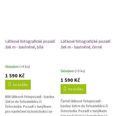
Látkové fotografické pozadí
Látkové fotografické pozadí
3x6 m - bavlněné, bílé
3x6 m - bavlněné, černé
Skladem
(>5 ks)
Průměrné
Skladem
(>5 ks)
hodnocení
1 590 Kč
produktu
1 590 Kč
je
Do košíku
5,0
Do košíku
z
Bílé látkové fotopozadí - bavlna
5
Černé látkové fotopozadí -
3x6 m do fotoateliéru či
hvězdiček.
bavlna 3x6 m do fotoateliéru či
fotostudia. Pozadí s tunýlkem
fotostudia. Pozadí s tunýlkem
pro navlečení na konstrukci se