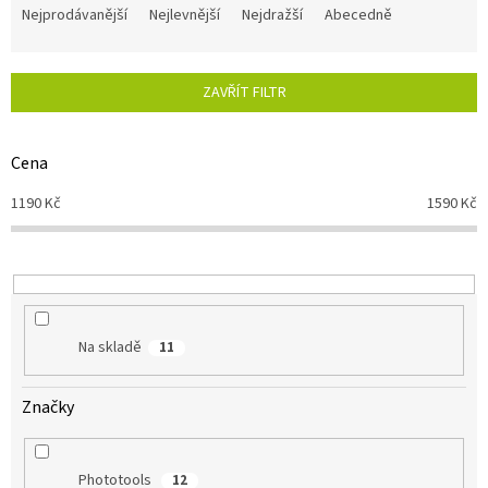
a
Nejprodávanější
Nejlevnější
Nejdražší
Abecedně
z
e
n
ZAVŘÍT FILTR
í
p
r
Cena
o
d
1190
Kč
1590
Kč
u
k
t
ů
Na skladě
11
Značky
Phototools
12