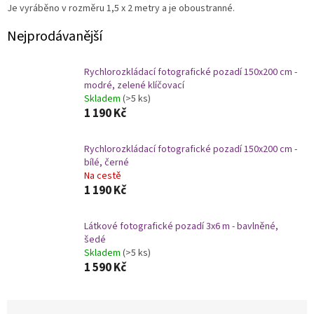
Je vyráběno v rozměru 1,5 x 2 metry a je oboustranné.
Nejprodávanější
Rychlorozkládací fotografické pozadí 150x200 cm -
modré, zelené klíčovací
Skladem
(>5 ks)
1 190 Kč
Rychlorozkládací fotografické pozadí 150x200 cm -
bílé, černé
Na cestě
1 190 Kč
Látkové fotografické pozadí 3x6 m - bavlněné,
šedé
Skladem
(>5 ks)
1 590 Kč
Ř