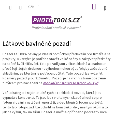
Přejít
NÁKUP
na
CZK
obsah
KOŠÍK
Látkové bavlněné pozadí
Pozadí ze 100% bavlny je ideální pomůckou především pro filmaře a na
projekty, u kterých je potřeba stavět velké scény a zakrývat předměty
na scéně kvůli klíčování. Tato pozadí jsou velice skladná a snadno se
převážejí. Jejich drobnou nevýhodou mohou být přehyby způsobené
skládáním, se kterými je potřeba počítat. Tato pozadí lze vyžehlit.
Rozměry pozadí jsou 3x6 metru. Pozadí je na vrchní straně opatřené
tunýlkem pro navlečení na
mobilní konstrukci se středovou tyčí
.
V této kategorii najdete také rychle rozkládací pozadí, která jsou
vypnutá v konstrukci. Ta jsou bez viditelných skladů a hodí se pro
fotografování a natáčení reportáží, video blogů či focení portrétů. I
tento typ fotopozadí lze uchytit na konstrukci díky našitým okům a to
jak na výšku, tak na šířku. Pozadí je možné opřít nebo podržet v ruce.