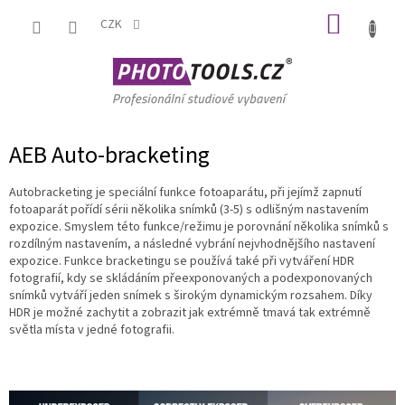
Přejít
NÁKUP
na
CZK
obsah
KOŠÍK
AEB Auto-bracketing
Autobracketing je speciální funkce fotoaparátu, při jejímž zapnutí
fotoaparát pořídí sérii několika snímků (3-5) s odlišným nastavením
expozice. Smyslem této funkce/režimu je porovnání několika snímků s
rozdílným nastavením, a následné vybrání nejvhodnějšího nastavení
expozice. Funkce bracketingu se používá také při vytváření HDR
fotografií, kdy se skládáním přeexponovaných a podexponovaných
snímků vytváří jeden snímek s širokým dynamickým rozsahem. Díky
HDR je možné zachytit a zobrazit jak extrémně tmavá tak extrémně
světla místa v jedné fotografii.