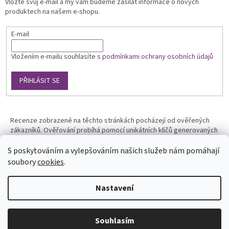
Vložte svůj e-mail a my vám budeme zasílat informace o nových
produktech na našem e-shopu.
E-mail
Vložením e-mailu souhlasíte s
podmínkami ochrany osobních údajů
PŘIHLÁSIT SE
Recenze zobrazené na těchto stránkách pocházejí od ověřených
zákazníků. Ověřování probíhá pomocí unikátních klíčů generovaných
na základě údajů z uskutečněné objednávky.
S poskytováním a vylepšováním našich služeb nám pomáhají
soubory
cookies
.
Nastavení
Vytvořil Shoptet
Souhlasím
Copyright 2026
Phototools.cz
. Všechna práva vyhrazena.