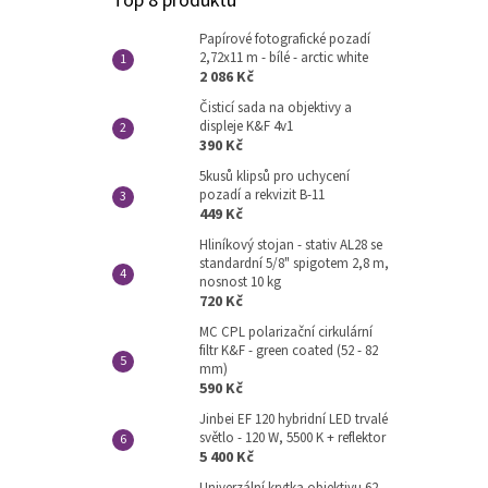
Top 8 produktů
Papírové fotografické pozadí
2,72x11 m - bílé - arctic white
2 086 Kč
Čisticí sada na objektivy a
displeje K&F 4v1
390 Kč
5kusů klipsů pro uchycení
pozadí a rekvizit B-11
449 Kč
Hliníkový stojan - stativ AL28 se
standardní 5/8" spigotem 2,8 m,
nosnost 10 kg
720 Kč
MC CPL polarizační cirkulární
filtr K&F - green coated (52 - 82
mm)
590 Kč
Jinbei EF 120 hybridní LED trvalé
světlo - 120 W, 5500 K + reflektor
5 400 Kč