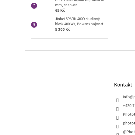
Univerzální krytka objektivu 62
mm, snap-on
65 Kč
Jinbei SPARK 400D studiový
blesk 400 Ws, Bowens bajonet
5 300 Kč
Z
á
p
a
t
Kontakt
í
info
@
+420 7
Photot
photot
@Phot