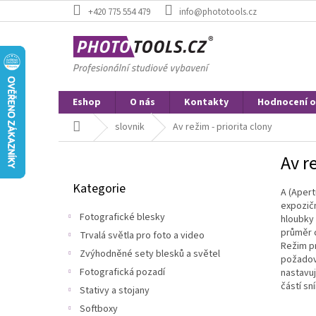
Přejít
+420 775 554 479
info@phototools.cz
na
obsah
Eshop
O nás
Kontakty
Hodnocení 
Domů
slovnik
Av režim - priorita clony
P
Av r
o
Přeskočit
s
Kategorie
kategorie
A (Apert
t
expozičn
r
Fotografické blesky
hloubky 
a
průměr c
Trvalá světla pro foto a video
n
Režim pr
Zvýhodněné sety blesků a světel
n
požadova
í
Fotografická pozadí
nastavuj
p
částí sn
Stativy a stojany
a
Softboxy