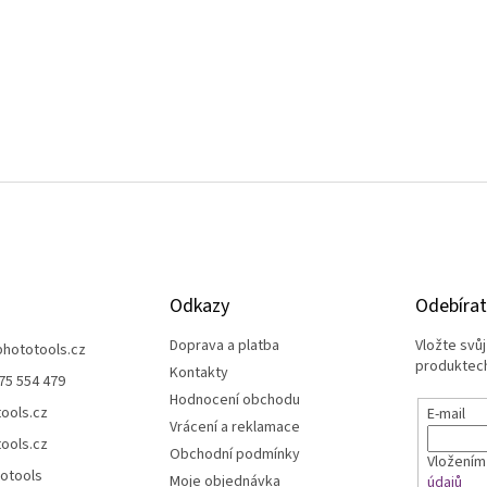
Odkazy
Odebírat
Doprava a platba
Vložte svů
phototools.cz
produktech
Kontakty
75 554 479
Hodnocení obchodu
ools.cz
E-mail
Vrácení a reklamace
ools.cz
Obchodní podmínky
Vložením
otools
Moje objednávka
údajů