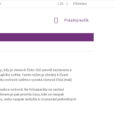
ÁCENÍ A REKLAMACE
OBCHODNÍ PODMÍNKY
CZK
Přihlášení
MOJE OBJEDNÁVKA
NÁKUPNÍ
Prázdný košík
KOŠÍK
ny, kdy je clonové číslo i ISO pevně nastaveno a
cího světla. Tento režim je vhodný k řízení
bku ostrosti zatímco vysoká clonová čísla (malý
loubce ostrosti. Na fotoaparátu se nastaví
žimem je pak priorita času, kde se naopak
šlo, nebo naopak nedošlo k rozmazání jednotlivých