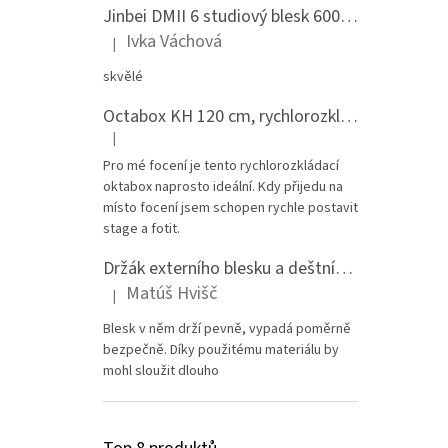
Jinbei DMII 6 studiový blesk 600 Ws, Bowens bajonet
Ivka Váchová
|
Hodnocení produktu je 5 z 5 hvězdiček.
skvělé
Octabox KH 120 cm, rychlorozkládací s voštinou, adaptér Bowens
|
Hodnocení produktu je 5 z 5 hvězdiček.
Pro mé focení je tento rychlorozkládací
oktabox naprosto ideální. Kdy přijedu na
místo focení jsem schopen rychle postavit
stage a fotit.
Držák externího blesku a deštníku na stativ - celokovový
Matúš Hvišč
|
Hodnocení produktu je 5 z 5 hvězdiček.
Blesk v něm drží pevně, vypadá poměrně
bezpečně. Díky použitému materiálu by
mohl sloužit dlouho