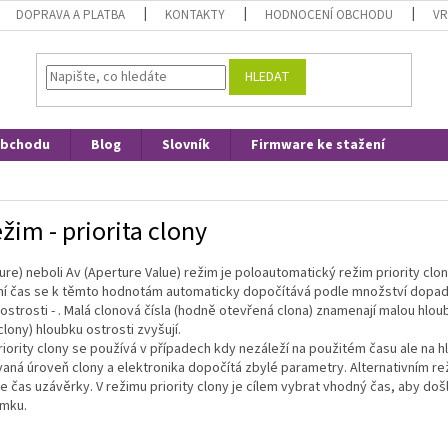
DOPRAVA A PLATBA
KONTAKTY
HODNOCENÍ OBCHODU
VR
HLEDAT
obchodu
Blog
Slovník
Firmware ke stažení
ežim - priorita clony
ure) neboli Av (Aperture Value) režim je poloautomatický režim priority clo
í čas se k těmto hodnotám automaticky dopočítává podle množství dopadají
ostrosti - . Malá clonová čísla (hodně otevřená clona) znamenají malou hlou
lony) hloubku ostrosti zvyšují.
iority clony se používá v případech kdy nezáleží na použitém času ale na h
ná úroveň clony a elektronika dopočítá zbylé parametry. Alternativním re
e čas uzávěrky. V režimu priority clony je cílem vybrat vhodný čas, aby do
ímku.