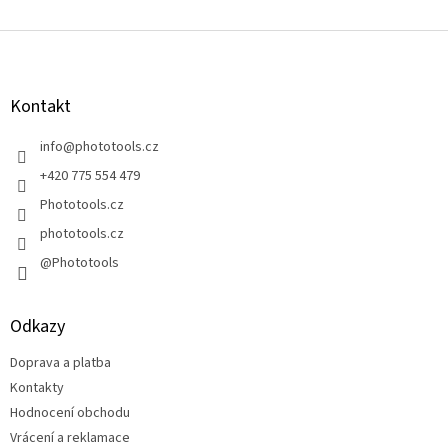
Z
á
p
a
Kontakt
t
í
info
@
phototools.cz
+420 775 554 479
Phototools.cz
phototools.cz
@Phototools
Odkazy
Doprava a platba
Kontakty
Hodnocení obchodu
Vrácení a reklamace