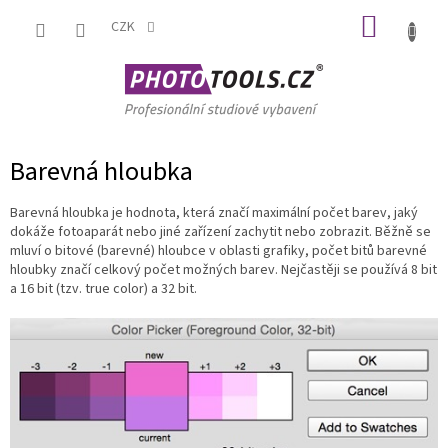
Přejít
NÁKUP
na
CZK
obsah
KOŠÍK
Barevná hloubka
Barevná hloubka je hodnota, která značí maximální počet barev, jaký
dokáže fotoaparát nebo jiné zařízení zachytit nebo zobrazit. Běžně se
mluví o bitové (barevné) hloubce v oblasti grafiky, počet bitů barevné
hloubky značí celkový počet možných barev. Nejčastěji se používá 8 bit
a 16 bit (tzv. true color) a 32 bit.