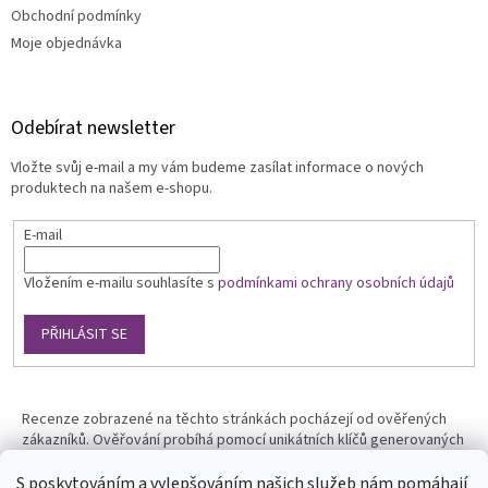
Obchodní podmínky
Moje objednávka
Odebírat newsletter
Vložte svůj e-mail a my vám budeme zasílat informace o nových
produktech na našem e-shopu.
E-mail
Vložením e-mailu souhlasíte s
podmínkami ochrany osobních údajů
PŘIHLÁSIT SE
Recenze zobrazené na těchto stránkách pocházejí od ověřených
zákazníků. Ověřování probíhá pomocí unikátních klíčů generovaných
na základě údajů z uskutečněné objednávky.
S poskytováním a vylepšováním našich služeb nám pomáhají