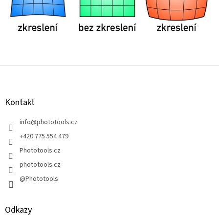
Z
á
p
a
Kontakt
t
í
info
@
phototools.cz
+420 775 554 479
Phototools.cz
phototools.cz
@Phototools
Odkazy