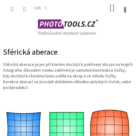
Přejít
NÁKUP
na
CZK
obsah
KOŠÍK
Sférická aberace
Sférická aberace je jev při kterém dochází k pokřivení obrazu na krajích
fotografie. Důvodem vzniku zakřivení je samotná konstrukce čočky,
kdy dochází k různému lomu světla na okraji a ve středu čočky.
Korekce aberací se provádí skládáním několika optických čoček, nebo
postprodukcí.