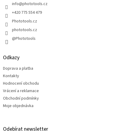
í
info
@
phototools.cz
+420 775 554 479
Phototools.cz
phototools.cz
@Phototools
Odkazy
Doprava a platba
Kontakty
Hodnocení obchodu
Vrácení a reklamace
Obchodní podmínky
Moje objednávka
Odebírat newsletter