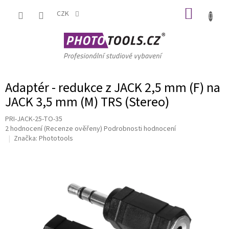
Přejít
NÁKUP
na
CZK
obsah
KOŠÍK
Adaptér - redukce z JACK 2,5 mm (F) na
JACK 3,5 mm (M) TRS (Stereo)
PRI-JACK-25-TO-35
Průměrné
2 hodnocení
(Recenze ověřeny)
Podrobnosti hodnocení
hodnocení
Značka:
Phototools
produktu
je
5,0
z
5
hvězdiček.