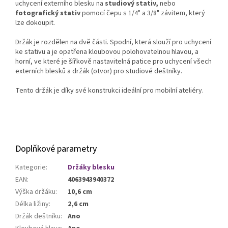
uchycení externího blesku na
studiový stativ,
nebo
fotografický stativ
pomocí čepu s 1/4" a 3/8" závitem, který
lze dokoupit.
Držák je rozdělen na dvě části. Spodní, která slouží pro uchycení
ke stativu a je opatřena kloubovou polohovatelnou hlavou, a
horní, ve které je šířkově nastavitelná patice pro uchycení všech
externích blesků a držák (otvor) pro studiové deštníky.
Tento držák je díky své konstrukci ideální pro mobilní ateliéry.
Doplňkové parametry
Kategorie
:
Držáky blesku
EAN
:
4063943940372
Výška držáku
:
10,6 cm
Délka ližiny
:
2,6 cm
Držák deštníku
:
Ano