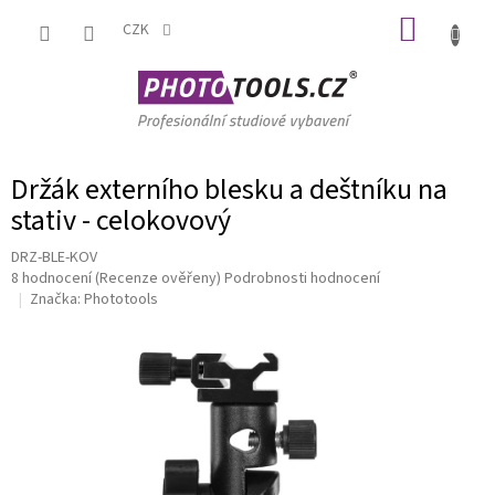
Přejít
NÁKUP
na
CZK
obsah
KOŠÍK
Držák externího blesku a deštníku na
stativ - celokovový
DRZ-BLE-KOV
Průměrné
8 hodnocení
(Recenze ověřeny)
Podrobnosti hodnocení
hodnocení
Značka:
Phototools
produktu
je
4,9
z
5
hvězdiček.