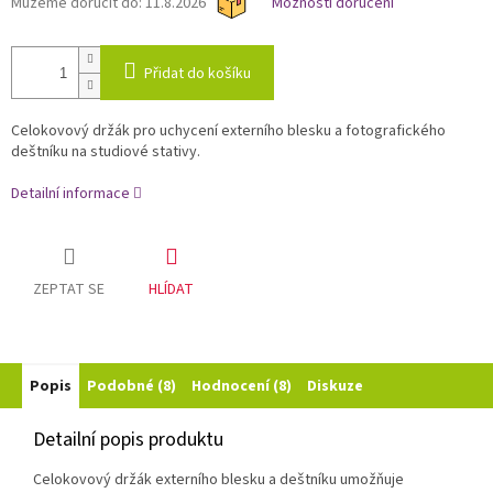
Můžeme doručit do:
11.8.2026
Možnosti doručení
Přidat do košíku
Celokovový držák pro uchycení externího blesku a fotografického
deštníku na studiové stativy.
Detailní informace
ZEPTAT SE
HLÍDAT
Popis
Podobné (8)
Hodnocení (8)
Diskuze
Detailní popis produktu
Celokovový držák externího blesku a deštníku umožňuje