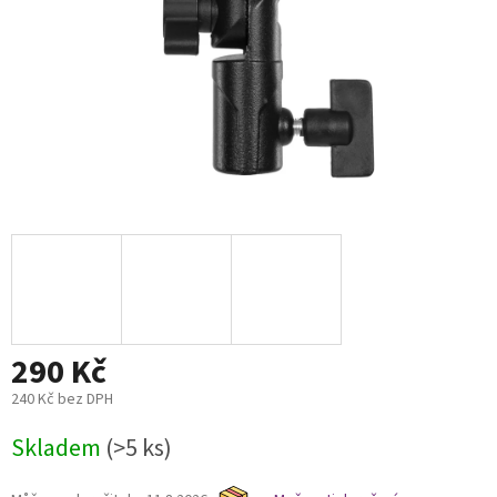
290 Kč
240 Kč bez DPH
Měrná
Skladem
(>5 ks)
cena: