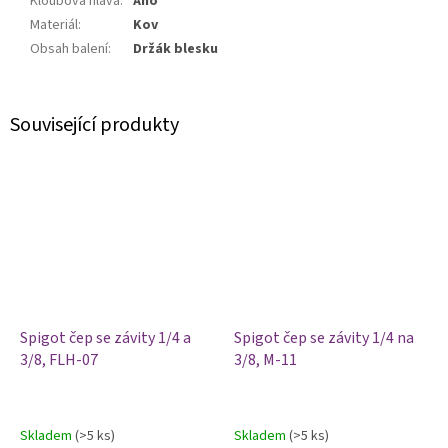
Kloubová hlava
:
Ano
Materiál
:
Kov
Obsah balení
:
Držák blesku
Související produkty
Spigot čep se závity 1/4 a
Spigot čep se závity 1/4 na
3/8, FLH-07
3/8, M-11
Skladem
(>5 ks)
Skladem
(>5 ks)
Průměrné
Průměrné