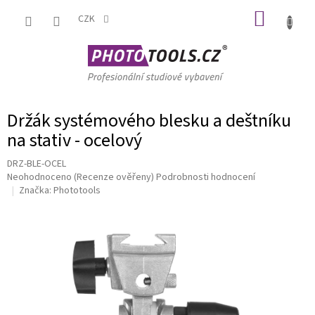
Přejít
NÁKUP
na
CZK
obsah
KOŠÍK
Držák systémového blesku a deštníku
na stativ - ocelový
DRZ-BLE-OCEL
Průměrné
Neohodnoceno
(Recenze ověřeny)
Podrobnosti hodnocení
hodnocení
Značka:
Phototools
produktu
je
0,0
z
5
hvězdiček.