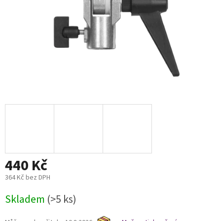
440 Kč
364 Kč bez DPH
Měrná
Skladem
(>5 ks)
cena: