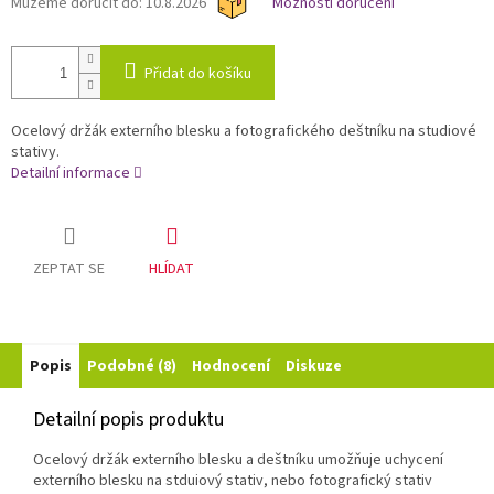
Můžeme doručit do:
10.8.2026
Možnosti doručení
Přidat do košíku
Ocelový držák externího blesku a fotografického deštníku na studiové
stativy.
Detailní informace
ZEPTAT SE
HLÍDAT
Popis
Podobné (8)
Hodnocení
Diskuze
Detailní popis produktu
Ocelový držák externího blesku a deštníku umožňuje uchycení
externího blesku na stduiový stativ, nebo fotografický stativ