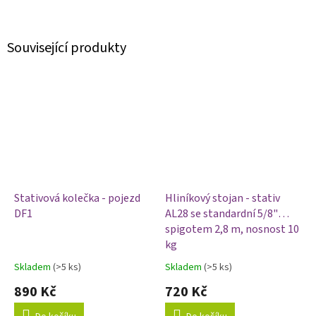
Související produkty
Stativová kolečka - pojezd
Hliníkový stojan - stativ
DF1
AL28 se standardní 5/8"
spigotem 2,8 m, nosnost 10
kg
Skladem
(>5 ks)
Skladem
(>5 ks)
Průměrné
Průměrné
hodnocení
hodnocení
890 Kč
720 Kč
produktu
produktu
je
je