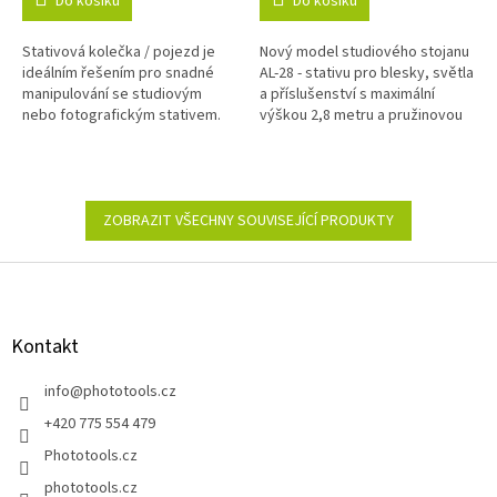
Do košíku
Do košíku
5,0
5,0
z
z
Stativová kolečka / pojezd je
Nový model studiového stojanu
5
5
ideálním řešením pro snadné
AL-28 - stativu pro blesky, světla
hvězdiček.
hvězdiček.
manipulování se studiovým
a příslušenství s maximální
nebo fotografickým stativem.
výškou 2,8 metru a pružinovou
brzdou. Stativ je vyroben z
lehkých hliníkových slitin.
ZOBRAZIT VŠECHNY SOUVISEJÍCÍ PRODUKTY
Z
á
p
a
Kontakt
t
í
info
@
phototools.cz
+420 775 554 479
Phototools.cz
phototools.cz