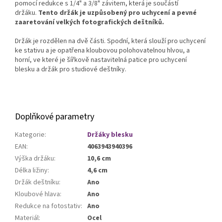
pomocí redukce s 1/4" a 3/8" závitem, která je součástí
držáku.
Tento držák je uzpůsobený pro uchycení a pevné
zaaretování velkých fotografických deštníků.
Držák je rozdělen na dvě části. Spodní, která slouží pro uchycení
ke stativu a je opatřena kloubovou polohovatelnou hlvou, a
horní, ve které je šířkově nastavitelná patice pro uchycení
blesku a držák pro studiové deštníky.
Doplňkové parametry
Kategorie
:
Držáky blesku
EAN
:
4063943940396
Výška držáku
:
10,6 cm
Délka ližiny
:
4,6 cm
Držák deštníku
:
Ano
Kloubové hlava
:
Ano
Redukce na fotostativ
:
Ano
Materiál
:
Ocel