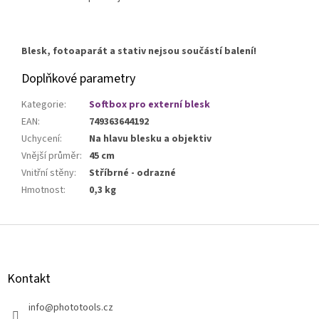
Blesk, fotoaparát a stativ nejsou součástí balení!
Doplňkové parametry
Kategorie
:
Softbox pro externí blesk
EAN
:
749363644192
Uchycení
:
Na hlavu blesku a objektiv
Vnější průměr
:
45 cm
Vnitřní stěny
:
Stříbrné - odrazné
Hmotnost
:
0,3 kg
Z
á
p
a
Kontakt
t
í
info
@
phototools.cz