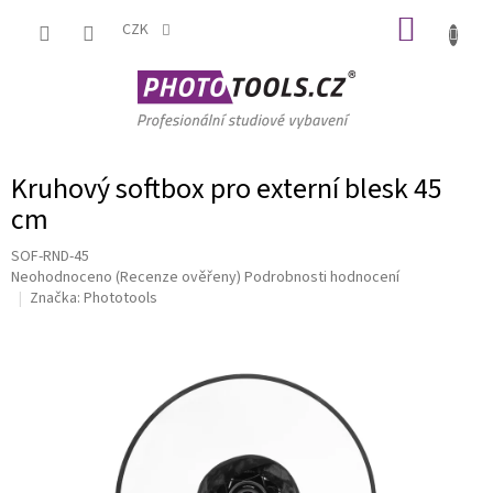
Přejít
NÁKUP
na
CZK
obsah
KOŠÍK
Kruhový softbox pro externí blesk 45
cm
SOF-RND-45
Průměrné
Neohodnoceno
(Recenze ověřeny)
Podrobnosti hodnocení
hodnocení
Značka:
Phototools
produktu
je
0,0
z
5
hvězdiček.