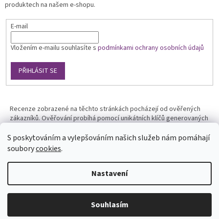
produktech na našem e-shopu.
E-mail
Vložením e-mailu souhlasíte s
podmínkami ochrany osobních údajů
PŘIHLÁSIT SE
Recenze zobrazené na těchto stránkách pocházejí od ověřených
zákazníků. Ověřování probíhá pomocí unikátních klíčů generovaných
na základě údajů z uskutečněné objednávky.
S poskytováním a vylepšováním našich služeb nám pomáhají
soubory
cookies
.
Nastavení
Vytvořil Shoptet
Souhlasím
Copyright 2026
Phototools.cz
. Všechna práva vyhrazena.