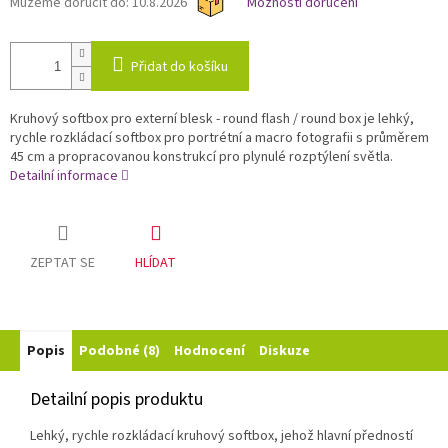
Můžeme doručit do:
10.8.2026
Možnosti doručení
Přidat do košíku
Kruhový softbox pro externí blesk - round flash / round box je lehký,
rychle rozkládací softbox pro portrétní a macro fotografii s průměrem
45 cm a propracovanou konstrukcí pro plynulé rozptýlení světla.
Detailní informace
ZEPTAT SE
HLÍDAT
Popis
Podobné (8)
Hodnocení
Diskuze
Detailní popis produktu
Lehký, rychle rozkládací kruhový softbox, jehož hlavní předností