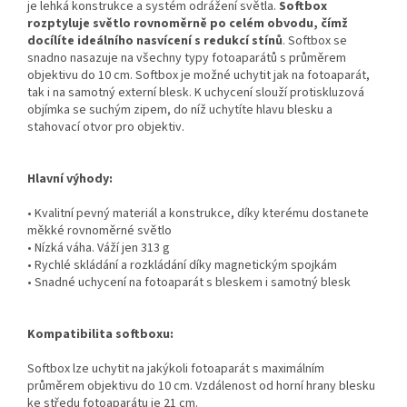
je lehká konstrukce a systém odrážení světla.
Softbox
rozptyluje světlo rovnoměrně po celém obvodu, čímž
docílíte ideálního nasvícení s redukcí stínů
. Softbox se
snadno nasazuje na všechny typy fotoaparátů s průměrem
objektivu do 10 cm. Softbox je možné uchytit jak na fotoaparát,
tak i na samotný externí blesk. K uchycení slouží protiskluzová
objímka se suchým zipem, do níž uchytíte hlavu blesku a
stahovací otvor pro objektiv.
Hlavní výhody:
• Kvalitní pevný materiál a konstrukce, díky kterému dostanete
měkké rovnoměrné světlo
• Nízká váha. Váží jen 313 g
• Rychlé skládání a rozkládání díky magnetickým spojkám
• Snadné uchycení na fotoaparát s bleskem i samotný blesk
Kompatibilita softboxu:
Softbox lze uchytit na jakýkoli fotoaparát s maximálním
průměrem objektivu do 10 cm. Vzdálenost od horní hrany blesku
ke středu fotoaparátu je 21 cm.