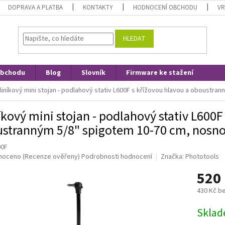
DOPRAVA A PLATBA
KONTAKTY
HODNOCENÍ OBCHODU
VR
HLEDAT
obchodu
Blog
Slovník
Firmware ke stažení
liníkový mini stojan - podlahový stativ L600F s křížovou hlavou a oboustra
íkový mini stojan - podlahový stativ L600F
stranným 5/8" spigotem 10-70 cm, nosno
00F
né
noceno
(Recenze ověřeny)
Podrobnosti hodnocení
Značka:
Phototools
ní
520
u
430 Kč b
Měrná
Skla
cena:
ek.