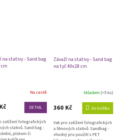
í na stativy - Sand bag
Závaží na stativy - Sand bag
 cm
na tyč 40x28 cm
Na cestě
Skladem
(>5 ks)
rné
Průměrné
cení
hodnocení
ktu
produktu
Kč
360 Kč
DETAIL
Do košíku
je
5,0
o zatížení fotografických
Vak pro zatížení fotografických
z
ových stativů. Sand bag -
a filmových stativů. Sandbag -
5
plnění, pískem či
vhodný pro použití s PET
ček.
hvězdiček.
ými kuličkami.