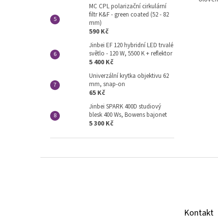
MC CPL polarizační cirkulární
filtr K&F - green coated (52 - 82
mm)
590 Kč
Jinbei EF 120 hybridní LED trvalé
světlo - 120 W, 5500 K + reflektor
5 400 Kč
Univerzální krytka objektivu 62
mm, snap-on
65 Kč
Jinbei SPARK 400D studiový
blesk 400 Ws, Bowens bajonet
5 300 Kč
Z
á
p
a
t
Kontakt
í