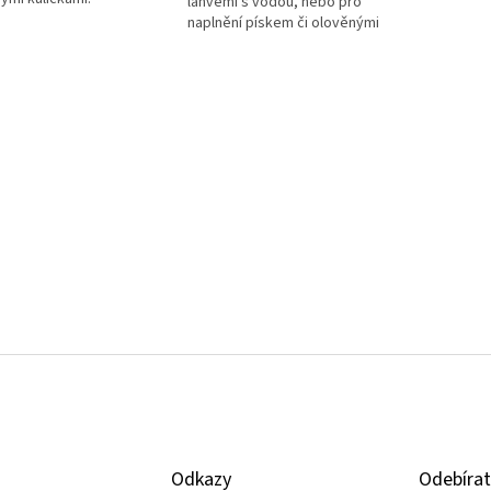
lahvemi s vodou, nebo pro
naplnění pískem či olověnými
kuličkami.
Odkazy
Odebírat