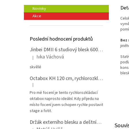
Det
Novinky
Akce
Celo
vymě
pomů
Poslední hodnocení produktů
Bez 
jiné
Jinbei DMII 6 studiový blesk 600 Ws, Bowens bajonet
Ivka Váchová
Stat
|
Hodnocení produktu je 5 z 5 hvězdiček.
podla
skvělé
kons
blesk
Octabox KH 120 cm, rychlorozkládací s voštinou, adaptér Bowens
|
Hodnocení produktu je 5 z 5 hvězdiček.
Pro mé focení je tento rychlorozkládací
oktabox naprosto ideální. Kdy přijedu na
místo focení jsem schopen rychle postavit
stage a fotit.
Držák externího blesku a deštníku na stativ - celokovový
Souvi