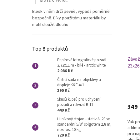
Matúš Hvišč
|
Hodnocení produktu je 5 z 5 hvězdiček.
Blesk v něm drží pevně, vypadá poměrně
bezpečně. Díky použitému materiálu by
mohl sloužit dlouho
Top 8 produktů
Závaž
Papírové fotografické pozadí
23x26
2,72x11 m - bílé - arctic white
2 086 Kč
Čisticí sada na objektivy a
displeje K&F 4v1
390 Kč
Průmě
hodno
5kusů klipsů pro uchycení
pozadí a rekvizit B-11
produ
349 
449 Kč
je
5,0
Hliníkový stojan - stativ AL28 se
Vak pr
z
standardní 5/8" spigotem 2,8 m,
a film
5
nosnost 10 kg
pro na
hvězdi
720 Kč
olověn