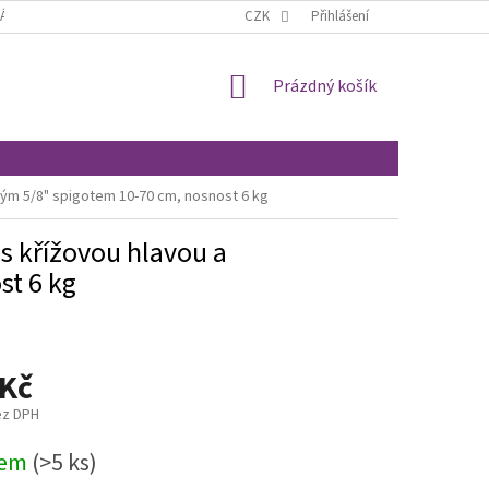
ÁCENÍ A REKLAMACE
OBCHODNÍ PODMÍNKY
CZK
Přihlášení
MOJE OBJEDNÁVKA
NÁKUPNÍ
Prázdný košík
KOŠÍK
nným 5/8" spigotem 10-70 cm, nosnost 6 kg
 s křížovou hlavou a
st 6 kg
 Kč
ez DPH
dem
(>5 ks)