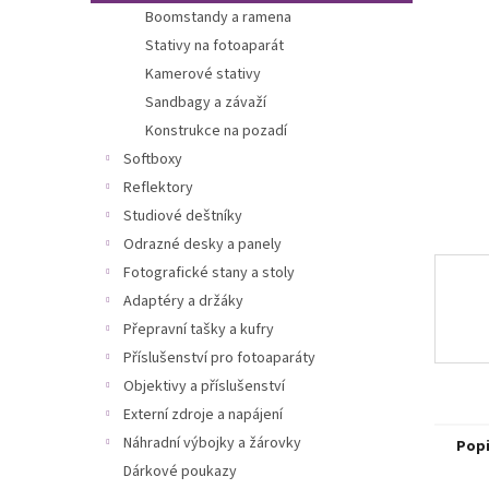
n
Boomstandy a ramena
e
Stativy na fotoaparát
l
Kamerové stativy
Sandbagy a závaží
Konstrukce na pozadí
Softboxy
Reflektory
Studiové deštníky
Odrazné desky a panely
Fotografické stany a stoly
Adaptéry a držáky
Přepravní tašky a kufry
Příslušenství pro fotoaparáty
Objektivy a příslušenství
Externí zdroje a napájení
Náhradní výbojky a žárovky
Pop
Dárkové poukazy