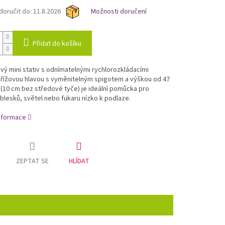
oručit do:
11.8.2026
Možnosti doručení
Přidat do košíku
ý mini stativ s odnímatelnými rychlorozkládacími
křížovou hlavou s vyměnitelným spigotem a výškou od 47
(10 cm bez středové tyče) je ideální pomůcka pro
blesků, světel nebo fukaru nízko k podlaze.
informace
ZEPTAT SE
HLÍDAT