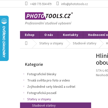
Přejít
+420 775 554 479
info@phototools.cz
na
obsah
Eshop
O nás
Kontakty
Hodnocení 
Domů
Stativy a stojany
Studiové stativy
H
P
Hlin
o
Přeskočit
s
obou
Kategorie
kategorie
t
STA-L-6
r
Fotografické blesky
Průměr
Neohod
a
hodnoce
Trvalá světla pro foto a video
n
produkt
Zvýhodněné sety blesků a světel
n
je
í
Fotografická pozadí
0,0
p
z
Stativy a stojany
5
a
Studiové stativy
hvězdič