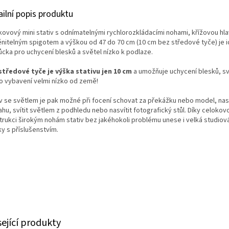
ailní popis produktu
kovový mini stativ s odnímatelnými rychlorozkládacími nohami, křížovou hl
nitelným spigotem a výškou od 47 do 70 cm (10 cm bez středové tyče) je i
cka pro uchycení blesků a světel nízko k podlaze.
středové tyče je výška stativu jen 10 cm
a umožňuje uchycení blesků, sv
ho vybavení velmi nízko od země!
iv se světlem je pak možné při focení schovat za překážku nebo model, nasv
hu, svítit světlem z podhledu nebo nasvítit fotografický stůl. Díky celoko
trukci širokým nohám stativ bez jakéhokoli problému unese i velká studiová
y s příslušenstvím.
sející produkty