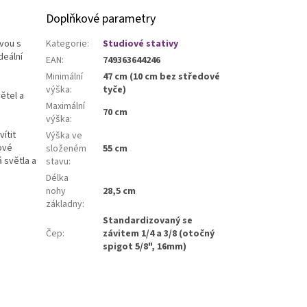
Doplňkové parametry
avou s
Kategorie
:
Studiové stativy
deální
EAN
:
749363644246
Minimální
47 cm (10 cm bez středové
výška
:
tyče)
ětel a
Maximální
70 cm
výška
:
ítit
Výška ve
vové
složeném
55 cm
 světla a
stavu
:
Délka
nohy
28,5 cm
základny
:
Standardizovaný se
Čep
:
závitem 1/4 a 3/8 (otočný
spigot 5/8", 16mm)