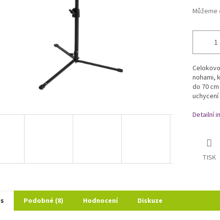
Můžeme d
Celokovov
nohami, 
do 70 cm 
uchycení 
Detailní 
TISK
is
Podobné (8)
Hodnocení
Diskuze