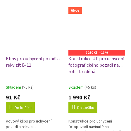
Akce
2 250 Kč
–11 %
Klips pro uchycení pozadí a
Konstrukce UT pro uchycení
rekvizit B-11
fotografického pozadí na
roli - brzděná
Skladem
(>5 ks)
Skladem
(>5 ks)
Průměrné
Průměrné
hodnocení
hodnocení
91 Kč
1 990 Kč
produktu
produktu
je
je
Do košíku
Do košíku
1,0
5,0
z
z
Kovový klips pro uchycení
Konstrukce pro uchycení
5
5
pozadí a rekvizit.
fotopozadí navinuté na
hvězdiček.
hvězdiček.