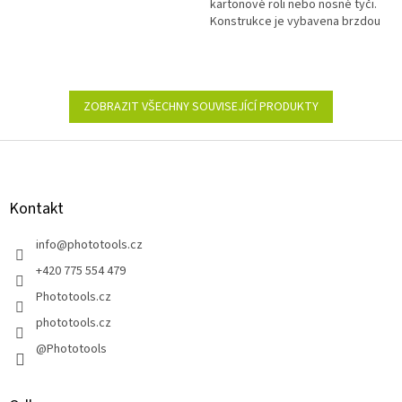
kartonové roli nebo nosné tyči.
Konstrukce je vybavena brzdou
a systémem odvíjení a navíjení.
ZOBRAZIT VŠECHNY SOUVISEJÍCÍ PRODUKTY
Z
á
p
a
Kontakt
t
í
info
@
phototools.cz
+420 775 554 479
Phototools.cz
phototools.cz
@Phototools