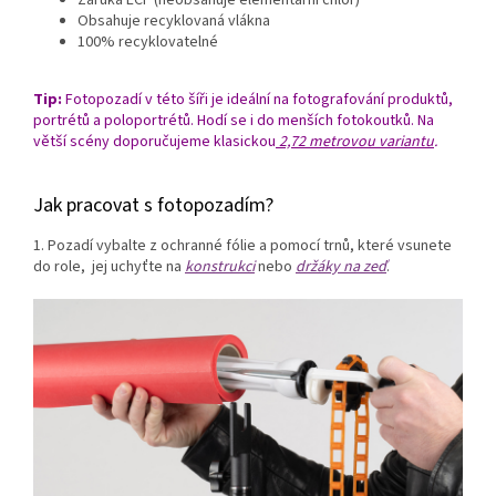
Záruka ECF (neobsahuje elementární chlór)
Obsahuje recyklovaná vlákna
100% recyklovatelné
Tip:
Fotopozadí v této šíři je ideální na fotografování produktů,
portrétů a poloportrétů. Hodí se i do menších fotokoutků. Na
větší scény doporučujeme klasickou
2,72 metrovou variantu
.
Jak pracovat s fotopozadím?
1. Pozadí vybalte z ochranné fólie a pomocí trnů, které vsunete
do role, jej uchyťte na
konstrukci
nebo
držáky na zeď
.