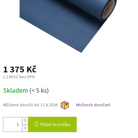
1 375 Kč
1 136 Kč bez DPH
Měrná
Skladem
(< 5 ks)
cena:
Můžeme doručit do:
11.8.2026
Možnosti doručení
Přidat do košíku