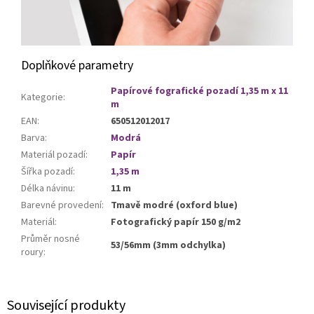
Doplňkové parametry
Papírové fografické pozadí 1,35 m x 11
Kategorie
:
m
EAN
:
650512012017
Barva
:
Modrá
Materiál pozadí
:
Papír
Šířka pozadí
:
1,35 m
Délka návinu
:
11 m
Barevné provedení
:
Tmavě modré (oxford blue)
Materiál
:
Fotografický papír 150 g/m2
Průměr nosné
53/56mm (3mm odchylka)
roury
:
Související produkty