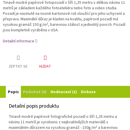
Tmavě modré papírové fotopozadí v šíři 1,35 metru s délkou návinu 11
metrů je základem každého fotoateliéru nebo foto a video studia.
Pozadí je navinuté na nosné kartonové roli sloužící pro jeho uchycení a
přepravu. Maximální důraz je kladen na kvalitu, papírové pozadí má
vysokou gramáž 150 g/m², barevnou stálost a jednolitý povrch. Pozadí
jsou kompletně vyráběna v USA.
Detailní informace
ZEPTAT SE
HLÍDAT
Popis
Podobné (8)
Hodnocení (1)
Diskuze
Detailní popis produktu
Tmavě modré papírové fotografické pozadí o šíři 1,35 metru a
návinu 11 metrů je vyrobeno z nejkvalitnějších materiálů s
maximálním důrazem na vysokou gramáž - 150g/m²
a barevnou