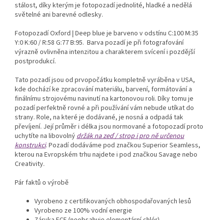
stálost, díky kterým je fotopozadí jednolité, hladké a nedělá
světelné ani barevné odlesky.
Fotopozadí Oxford | Deep blue je barveno v odstínu C:100 M:35
Y:0 K:60 / R:58 G:77 B:95.
Barva pozadí je při fotografování
výrazně ovlivněna intenzitou a charakterem svícení i pozdější
postprodukcí.
Tato pozadí jsou od prvopočátku kompletně vyráběna v USA,
kde dochází ke zpracování materiálu, barvení, formátování a
finálnímu strojovému navinutí na kartonovou roli. Díky tomu je
pozadí perfektně rovné a při používání vám nebude utíkat do
strany. Role, na které je dodávané, je nosná a odpadá tak
převíjení. Její průměr i délka jsou normované a fotopozadí proto
uchytíte na libovolný
držák na zeď / strop i pro ně určenou
konstrukci
. Pozadí dodáváme pod značkou Superior Seamless,
kterou na Evropském trhu najdete i pod značkou Savage nebo
Creativity.
Pár faktů o výrobě
Vyrobeno z certifikovaných obhospodařovaných lesů
Vyrobeno ze 100% vodní energie