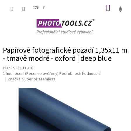
Přejít
NÁKUP
na
CZK
obsah
KOŠÍK
Papírové fotografické pozadí 1,35x11 m
- tmavě modré - oxford | deep blue
POZ-P-135-11-OXF
Průměrné
1 hodnocení
(Recenze ověřeny)
Podrobnosti hodnocení
hodnocení
Značka:
Superior seamless
produktu
je
5,0
z
5
hvězdiček.