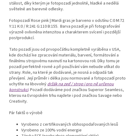
stálost, díky kterým je fotopozadí jednolité, hladké a nedělá
světelné ani barevné odlesky.
Fotopozadí Rose pink | Mardi gras je barveno v odstínu C:0 M:72
Y:11 K:0 / R:241 G:110 B:155.
Barva pozadí je při fotografování
výrazně ovlivněna intenzitou a charakterem svícení i pozdější
postprodukcí.
Tato pozadí jsou od prvopočátku kompletně vyráběna v USA,
kde dochází ke zpracování materiálu, barvení, formátování a
finálnímu strojovému navinutí na kartonovou roli. Díky tomu je
pozadí perfektně rovné a při používání vám nebude utíkat do
strany. Role, na které je dodávané, je nosná a odpadá tak
převíjení. Její průměr i délka jsou normované a fotopozadí proto
uchytíte na libovolný
držák na zeď / strop i pro ně určenou
konstrukci
. Pozadí dodáváme pod značkou Superior Seamless,
kterou na Evropském trhu najdete i pod značkou Savage nebo
Creativity.
Pár faktů o výrobě
Vyrobeno z certifikovaných obhospodařovaných lesů
Vyrobeno ze 100% vodní energie