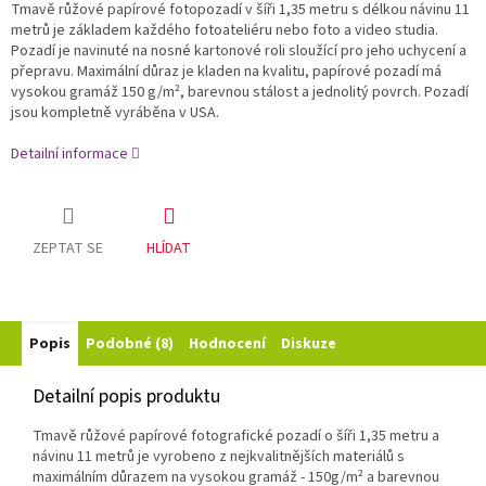
Tmavě růžové papírové fotopozadí v šíři 1,35 metru s délkou návinu 11
metrů je základem každého fotoateliéru nebo foto a video studia.
Pozadí je navinuté na nosné kartonové roli sloužící pro jeho uchycení a
přepravu. Maximální důraz je kladen na kvalitu, papírové pozadí má
vysokou gramáž 150 g/m², barevnou stálost a jednolitý povrch. Pozadí
jsou kompletně vyráběna v USA.
Detailní informace
ZEPTAT SE
HLÍDAT
Popis
Podobné (8)
Hodnocení
Diskuze
Detailní popis produktu
Tmavě růžové papírové fotografické pozadí o šíři 1,35 metru a
návinu 11 metrů je vyrobeno z nejkvalitnějších materiálů s
maximálním důrazem na vysokou gramáž - 150g/m²
a barevnou