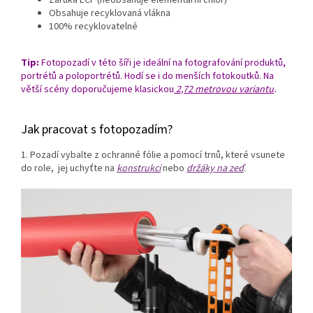
Záruka ECF (neobsahuje elementární chlór)
Obsahuje recyklovaná vlákna
100% recyklovatelné
Tip:
Fotopozadí v této šíři je ideální na fotografování produktů,
portrétů a poloportrétů. Hodí se i do menších fotokoutků. Na
větší scény doporučujeme klasickou
2,72 metrovou variantu
.
Jak pracovat s fotopozadím?
1. Pozadí vybalte z ochranné fólie a pomocí trnů, které vsunete
do role, jej uchyťte na
konstrukci
nebo
držáky na zeď
.