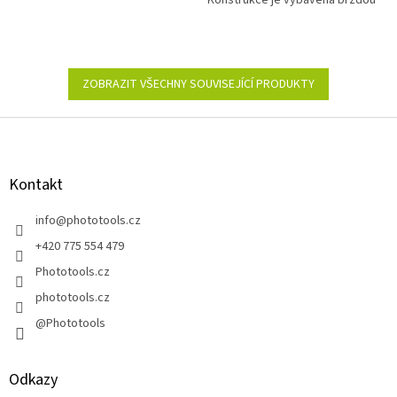
Konstrukce je vybavena brzdou
a systémem odvíjení a navíjení.
ZOBRAZIT VŠECHNY SOUVISEJÍCÍ PRODUKTY
Z
á
p
a
Kontakt
t
í
info
@
phototools.cz
+420 775 554 479
Phototools.cz
phototools.cz
@Phototools
Odkazy