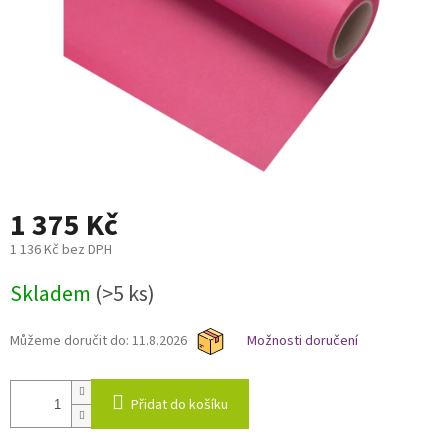
1 375 Kč
1 136 Kč bez DPH
Měrná
Skladem
(>5 ks)
cena:
Můžeme doručit do:
11.8.2026
Možnosti doručení
Přidat do košíku