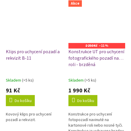
Akce
2 250 Kč
–11 %
Klips pro uchycení pozadí a
Konstrukce UT pro uchycení
rekvizit B-11
fotografického pozadí na
roli - brzděná
Skladem
(>5 ks)
Skladem
(>5 ks)
Průměrné
Průměrné
hodnocení
hodnocení
91 Kč
1 990 Kč
produktu
produktu
je
je
Do košíku
Do košíku
1,0
5,0
z
z
Kovový klips pro uchycení
Konstrukce pro uchycení
5
5
pozadí a rekvizit.
fotopozadí navinuté na
hvězdiček.
hvězdiček.
kartonové roli nebo nosné tyči.