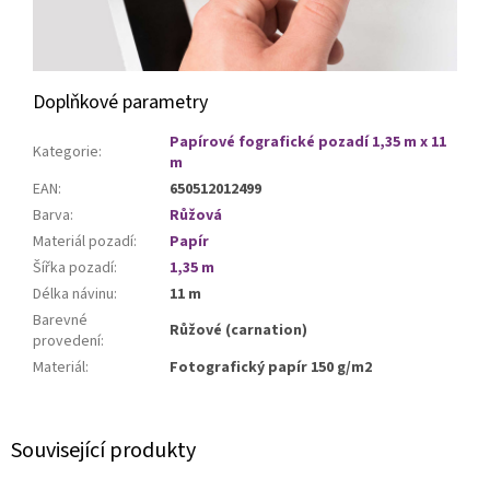
Doplňkové parametry
Papírové fografické pozadí 1,35 m x 11
Kategorie
:
m
EAN
:
650512012499
Barva
:
Růžová
Materiál pozadí
:
Papír
Šířka pozadí
:
1,35 m
Délka návinu
:
11 m
Barevné
Růžové (carnation)
provedení
:
Materiál
:
Fotografický papír 150 g/m2
Související produkty