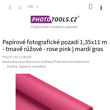
Přejít
NÁKUP
na
CZK
obsah
KOŠÍK
Papírové fotografické pozadí 1,35x11 m
- tmavě růžové - rose pink | mardi gras
POZ-P-135-11-ROSP
Průměrné
Neohodnoceno
(Recenze ověřeny)
Podrobnosti hodnocení
hodnocení
Značka:
Superior seamless
produktu
je
0,0
z
5
hvězdiček.