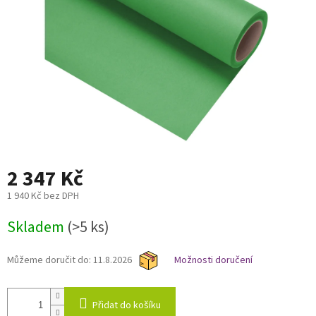
2 347 Kč
1 940 Kč bez DPH
Měrná
Skladem
(>5 ks)
cena:
Můžeme doručit do:
11.8.2026
Možnosti doručení
Přidat do košíku