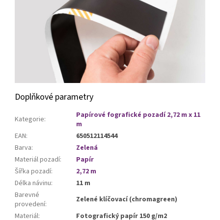
Doplňkové parametry
Papírové fografické pozadí 2,72 m x 11
Kategorie
:
m
EAN
:
650512114544
Barva
:
Zelená
Materiál pozadí
:
Papír
Šířka pozadí
:
2,72 m
Délka návinu
:
11 m
Barevné
Zelené klíčovací (chromagreen)
provedení
:
Materiál
:
Fotografický papír 150 g/m2