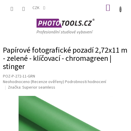
Přejít
NÁKUP
na
CZK
obsah
KOŠÍK
Papírové fotografické pozadí 2,72x11 m
- zelené - klíčovací - chromagreen |
stinger
POZ-P-272-11-GRN
Průměrné
Neohodnoceno
(Recenze ověřeny)
Podrobnosti hodnocení
hodnocení
Značka:
Superior seamless
produktu
je
0,0
z
5
hvězdiček.