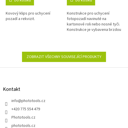
Do košíku
Do košíku
1,0
5,0
z
z
Kovový klips pro uchycení
Konstrukce pro uchycení
5
5
pozadí a rekvizit.
fotopozadí navinuté na
hvězdiček.
hvězdiček.
kartonové roli nebo nosné tyči.
Konstrukce je vybavena brzdou
a systémem odvíjení a navíjení.
ZOBRAZIT VŠECHNY SOUVISEJÍCÍ PRODUKTY
Z
á
p
a
Kontakt
t
í
info
@
phototools.cz
+420 775 554 479
Phototools.cz
phototools.cz