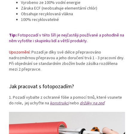
Vyrobeno ze 100% vodní energie
Záruka ECF (neobsahuje elementární chlór)
Obsahuje recyklovaná vlákna
100% recyklovatelné
Tip:
Fotopozadí v této šíři je nejčastěji používané a pohodlně na
něm vyfotíte i skupinku lidí a větší produkty.
Upozornění:
Pozadí je díky své délce přepravováno
nadrozměrnou přepravou a jeho doručení trvá 1 - 3 pracovní dny.
Při objednání se standardním zbožím bude zásilka rozdělena
mezi 2 přepravce.
Jak pracovat s fotopozadím?
1. Pozadí vybalte z ochranné fólie a pomocí trnů, které vsunete
do role, jej uchyťte na
konstrukci
nebo
držáky na zeď
.