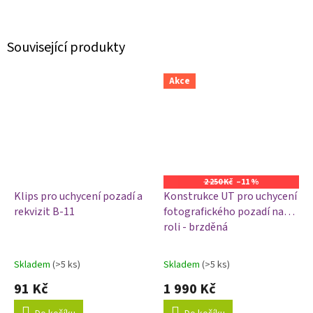
Související produkty
Akce
2 250 Kč
–11 %
Klips pro uchycení pozadí a
Konstrukce UT pro uchycení
rekvizit B-11
fotografického pozadí na
roli - brzděná
Skladem
(>5 ks)
Skladem
(>5 ks)
Průměrné
Průměrné
hodnocení
hodnocení
91 Kč
1 990 Kč
produktu
produktu
je
je