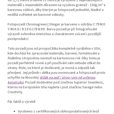
šíři 2,72 metru a návinu 11 metrů je vyrobeno z nejkvalitnějších
materiálů s maximálním důrazem na vysokou gramáž - 150g/m²
a
barevnou stálost, díky kterým je fotopozadí jednolité, hladké a
nedělá světelné ani barevné odlesky.
Fotopozadí Chromagreen | Stinger je barveno v odstínu C:79 M:0
Y:90 K:0 / R:19 G:178 B:89.
Barva pozadí je při fotografování
výrazně ovlivněna intenzitou a charakterem svícení i pozdější
postprodukcí.
Tato pozadí jsou od prvopočátku kompletně vyráběna v USA,
kde dochází ke zpracování materiálu, barvení, formátování a
finálnímu strojovému navinutí na kartonovou roli. Díky tomu je
pozadí perfektně rovné a při používání vám nebude utíkat do
strany. Role, na které je dodávané, je nosná a odpadá tak
převíjení. Její průměr i délka jsou normované a fotopozadí proto
uchytíte na libovolný
držák na zeď / strop i pro ně určenou
konstrukci
. Pozadí dodáváme pod značkou Superior Seamless,
kterou na Evropském trhu najdete i pod značkou Savage nebo
Creativity.
Pár faktů o výrobě
Vyrobeno z certifikovaných obhospodařovaných lesů