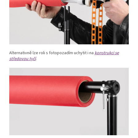
Alternativně lze roli s fotopozadím uchytit i na
konstrukci se
středovou tyčí
.