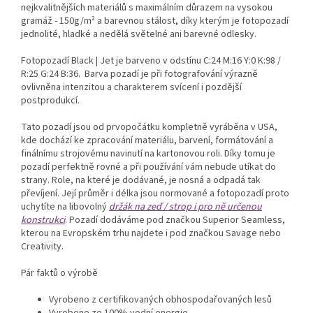
nejkvalitnějších materiálů s maximálním důrazem na vysokou
gramáž - 150g/m²
a barevnou stálost, díky kterým je fotopozadí
jednolité, hladké a nedělá světelné ani barevné odlesky.
Fotopozadí Black | Jet je barveno v odstínu
C:24 M:16 Y:0 K:98 /
R:25 G:24 B:36
.
Barva pozadí je při fotografování výrazně
ovlivněna intenzitou a charakterem svícení i pozdější
postprodukcí.
Tato pozadí jsou od prvopočátku kompletně vyráběna v USA,
kde dochází ke zpracování materiálu, barvení, formátování a
finálnímu strojovému navinutí na kartonovou roli. Díky tomu je
pozadí perfektně rovné a při používání vám nebude utíkat do
strany. Role, na které je dodávané, je nosná a odpadá tak
převíjení. Její průměr i délka jsou normované a fotopozadí proto
uchytíte na libovolný
držák na zeď / strop i pro ně určenou
konstrukci
. Pozadí dodáváme pod značkou Superior Seamless,
kterou na Evropském trhu najdete i pod značkou Savage nebo
Creativity.
Pár faktů o výrobě
Vyrobeno z certifikovaných obhospodařovaných lesů