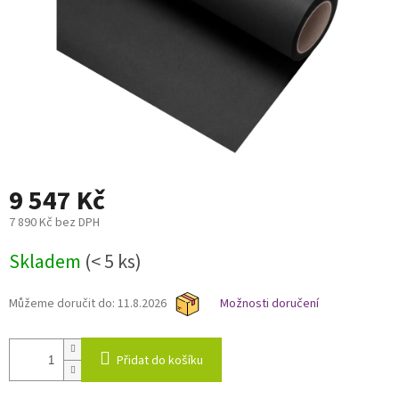
9 547 Kč
7 890 Kč bez DPH
Měrná
Skladem
(< 5 ks)
cena:
Můžeme doručit do:
11.8.2026
Možnosti doručení
Přidat do košíku