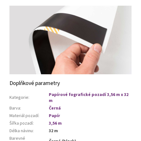
Doplňkové parametry
Papírové fografické pozadí 3,56 m x 32
Kategorie
:
m
Barva
:
Černá
Materiál pozadí
:
Papír
Šířka pozadí
:
3,56 m
Délka návinu
:
32 m
Barevné