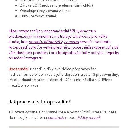
Vyrobeno ze 100% vodní energie
Záruka ECF (neobsahuje elementární chlór)
Obsahuje recyklovaná vlákna
100% recyklovatelné
Tip:
Fotopozadí je v nadstandardní šíři 3,56
metru s
prodlouženým návinem 32 metrů a je tak určené pro velká
studia, kde
pozadí v běžné šíři 2,72 metru
nestačí.
Na tomto
fotopozadí vyfotíte velké předměty, početnější skupiny lidí a dá
vám dostatek prostoru i pro fotografování lidí v pohybu - typicky
při módní fotografii.
Upozornění:
Pozadí je díky své délce přepravováno
nadrozměrnou přepravou a jeho doručení trvá 1 - 3 pracovní dny.
Při objednání se standardním zbožím bude zásilka rozdělena
mezi 2 přepravce.
Jak pracovat s fotopozadím?
1. Pozadí vybalte z ochranné fólie a pomocí trnů, které vsunete
do role, jej uchyťte na
konstrukci
nebo
držáky na zeď
.