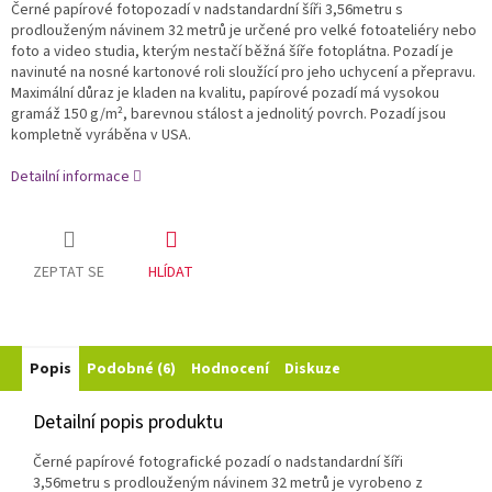
Černé papírové fotopozadí v nadstandardní šíři 3,56
metru s
prodlouženým návinem 32 metrů
je určené pro velké fotoateliéry nebo
foto a video studia, kterým nestačí běžná šíře fotoplátna. Pozadí je
navinuté na nosné kartonové roli sloužící pro jeho uchycení a přepravu.
Maximální důraz je kladen na kvalitu, papírové pozadí má vysokou
gramáž 150 g/m², barevnou stálost a jednolitý povrch. Pozadí jsou
kompletně vyráběna v USA.
Detailní informace
ZEPTAT SE
HLÍDAT
Popis
Podobné (6)
Hodnocení
Diskuze
Detailní popis produktu
Černé papírové fotografické pozadí o nadstandardní šíři
3,56
metru s prodlouženým návinem 32 metrů
je vyrobeno z