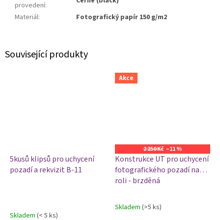
Černé (black)
provedení
:
Materiál
:
Fotografický papír 150 g/m2
Související produkty
Akce
2 250 Kč
–11 %
5kusů klipsů pro uchycení
Konstrukce UT pro uchycení
pozadí a rekvizit B-11
fotografického pozadí na
roli - brzděná
Skladem
(>5 ks)
Průměrné
Skladem
(< 5 ks)
hodnocení