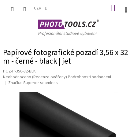
Přejít
NÁKUP
na
CZK
obsah
KOŠÍK
Papírové fotografické pozadí 3,56 x 32
m - černé - black | jet
POZ-P-356-32-BLK
Průměrné
Neohodnoceno
(Recenze ověřeny)
Podrobnosti hodnocení
hodnocení
Značka:
Superior seamless
produktu
je
0,0
z
5
hvězdiček.