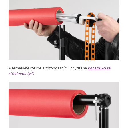
Alternativně lze roli s fotopozadím uchytit i na
konstrukci se
středovou tyčí
.