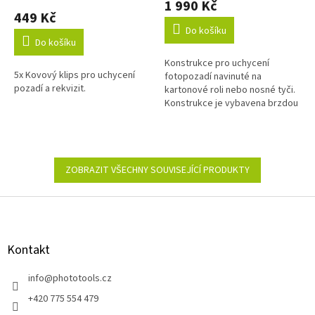
1 990 Kč
produktu
449 Kč
je
Do košíku
5,0
Do košíku
z
Konstrukce pro uchycení
5
5x Kovový klips pro uchycení
fotopozadí navinuté na
hvězdiček.
pozadí a rekvizit.
kartonové roli nebo nosné tyči.
Konstrukce je vybavena brzdou
a systémem odvíjení a navíjení.
ZOBRAZIT VŠECHNY SOUVISEJÍCÍ PRODUKTY
Z
á
p
a
Kontakt
t
í
info
@
phototools.cz
+420 775 554 479