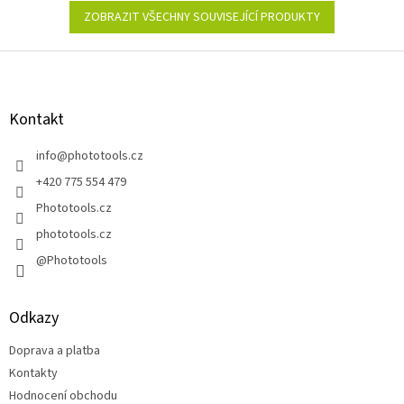
ZOBRAZIT VŠECHNY SOUVISEJÍCÍ PRODUKTY
Z
á
p
a
Kontakt
t
í
info
@
phototools.cz
+420 775 554 479
Phototools.cz
phototools.cz
@Phototools
Odkazy
Doprava a platba
Kontakty
Hodnocení obchodu