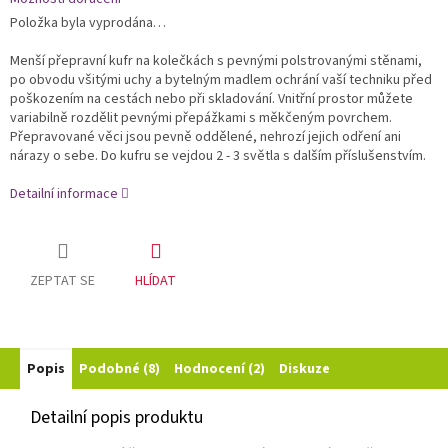
Položka byla vyprodána…
Menší přepravní kufr na kolečkách s pevnými polstrovanými stěnami,
po obvodu všitými uchy a bytelným madlem ochrání vaší techniku před
poškozením na cestách nebo při skladování. Vnitřní prostor můžete
variabilně rozdělit pevnými přepážkami s měkčeným povrchem.
Přepravované věci jsou pevně oddělené, nehrozí jejich odření ani
nárazy o sebe. Do kufru se vejdou 2 - 3 světla s dalším příslušenstvím.
Detailní informace
ZEPTAT SE
HLÍDAT
Popis
Podobné (8)
Hodnocení (2)
Diskuze
Detailní popis produktu