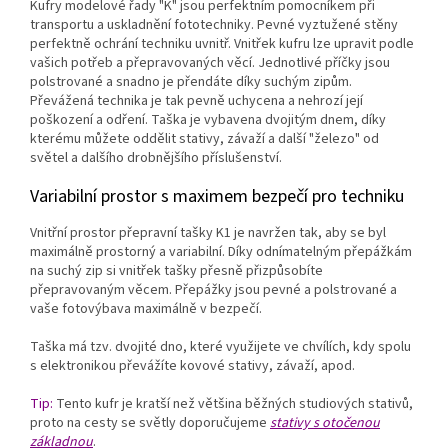
Kufry modelové řady "K" jsou perfektním pomocníkem při
transportu a uskladnění fototechniky. Pevné vyztužené stěny
perfektně ochrání techniku uvnitř. Vnitřek kufru lze upravit podle
vašich potřeb a přepravovaných věcí. Jednotlivé příčky jsou
polstrované a snadno je přendáte díky suchým zipům.
Převážená technika je tak pevně uchycena a nehrozí její
poškození a odření. Taška je vybavena dvojitým dnem, díky
kterému můžete oddělit stativy, závaží a další "železo" od
světel a dalšího drobnějšího příslušenství.
Variabilní prostor s maximem bezpečí pro techniku
Vnitřní prostor přepravní tašky K1 je navržen tak, aby se byl
maximálně prostorný a variabilní. Díky odnímatelným přepážkám
na suchý zip si vnitřek tašky přesně přizpůsobíte
přepravovaným věcem. Přepážky jsou pevné a polstrované a
vaše fotovýbava maximálně v bezpečí.
Taška má tzv. dvojité dno, které využijete ve chvílích, kdy spolu
s elektronikou převážíte kovové stativy, závaží, apod.
Tip:
Tento kufr je kratší než většina běžných studiových stativů,
proto na cesty se světly doporučujeme
stativy s otočenou
základnou
.