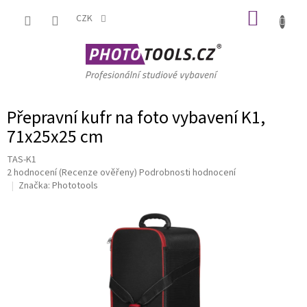
Přejít
NÁKUP
na
CZK
obsah
KOŠÍK
Přepravní kufr na foto vybavení K1,
71x25x25 cm
TAS-K1
Průměrné
2 hodnocení
(Recenze ověřeny)
Podrobnosti hodnocení
hodnocení
Značka:
Phototools
produktu
je
5,0
z
5
hvězdiček.