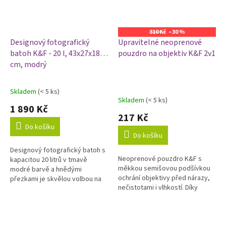
310 Kč
–30 %
Designový fotografický
Upravitelné neoprenové
batoh K&F - 20 l, 43x27x18
pouzdro na objektiv K&F 2v1
cm, modrý
Skladem
(< 5 ks)
Průměrné
Skladem
(< 5 ks)
hodnocení
1 890 Kč
produktu
217 Kč
je
Do košíku
5,0
Do košíku
z
Designový fotografický batoh s
5
Neoprenové pouzdro K&F s
kapacitou 20 litrů v tmavě
hvězdiček.
měkkou semišovou podšívkou
modré barvě a hnědými
ochrání objektivy před nárazy,
přezkami je skvělou volbou na
nečistotami i vlhkostí. Díky
každodenní nošení po městě.
upravitelné velikosti v pouzdru
Batoh má prostor pro
pohodlně odnesete menší...
fotoaparát a...