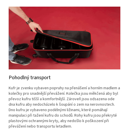
Pohodlný transport
Kufr je zvenku vybaven popruhy na přenášení a horním madlem a
kolečky pro snadnější převážení. Kolečka jsou měkčená aby byl
převoz kufru tišší a komfortnější. Zároveň jsou odsazena ode
dna kufru aby nedocházelo k šoupání o zem na nerovnostech.
Dno kufru je vybaveno podélnými ližinami, které pomáhají
manipulaci při tažení kufru do schodů. Rohy kufru jsou překryté
plastovými ochrannými kryty, aby nedošlo k poškození při
převážení nebo transportu letadlem.