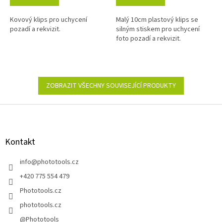
1,0
5,0
z
z
Kovový klips pro uchycení
Malý 10cm plastový klips se
5
5
pozadí a rekvizit.
silným stiskem pro uchycení
hvězdiček.
hvězdiček.
foto pozadí a rekvizit.
ZOBRAZIT VŠECHNY SOUVISEJÍCÍ PRODUKTY
Z
á
p
a
Kontakt
t
í
info
@
phototools.cz
+420 775 554 479
Phototools.cz
phototools.cz
@Phototools