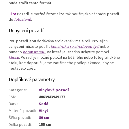
bude stačit tento formát.
Tip:
Pozadí je možné řezat a lze tak použít jako náhradní pozadí
do
fotostanů
.
Uchycení pozadí
PVC pozadí jsou dodávána srolovaná v malé roli. Pro jejich
uchycení můžete použít
konstrukci se středovou tyčí
nebo
rameno
boomstandu
, na které jej snadno uchytíte pomocí
klipsu
. Pozadí je možné položit na běžného nebo fotografického
stolu, kde doporučujeme zatížit nebo podlepit konce, aby se
nestáčelo zpět.
Doplňkové parametry
Kategorie
:
Vinylové pozadí
EAN
:
4063943949177
Barva
:
Šedá
Materiál pozadí
:
Vinyl
Šířka pozadí
:
80 cm
Délka pozadí
:
155 cm