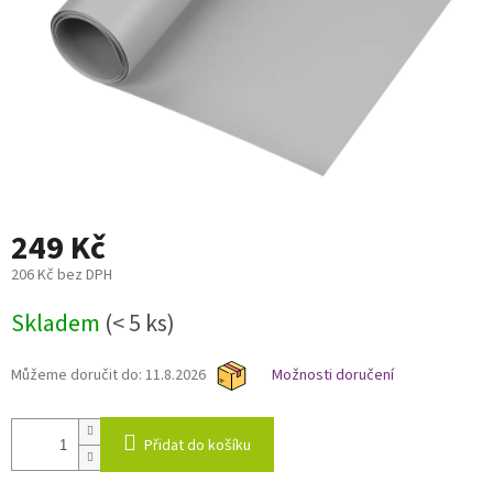
249 Kč
206 Kč bez DPH
Měrná
Skladem
(< 5 ks)
cena:
Můžeme doručit do:
11.8.2026
Možnosti doručení
Přidat do košíku