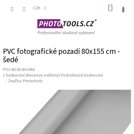
Přejít
NÁKUP
na
CZK
obsah
KOŠÍK
PVC fotografické pozadí 80x155 cm -
šedé
POZ-BC05-80-GRA
Průměrné
1 hodnocení
(Recenze ověřeny)
Podrobnosti hodnocení
hodnocení
Značka:
Phototools
produktu
je
5,0
z
5
hvězdiček.