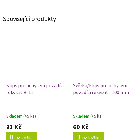
Související produkty
Klips pro uchycení pozadí a
Svěrka/klips pro uchycení
rekvizit B-11
pozadí a rekvizit - 100 mm
Skladem
(>5 ks)
Skladem
(>5 ks)
Průměrné
Průměrné
hodnocení
hodnocení
91 Kč
60 Kč
produktu
produktu
je
je
Do košíku
Do košíku