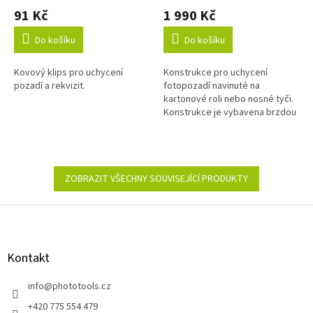
hodnocení
hodnocení
91 Kč
1 990 Kč
produktu
produktu
je
je
Do košíku
Do košíku
1,0
5,0
z
z
Kovový klips pro uchycení
Konstrukce pro uchycení
5
5
pozadí a rekvizit.
fotopozadí navinuté na
hvězdiček.
hvězdiček.
kartonové roli nebo nosné tyči.
Konstrukce je vybavena brzdou
a systémem odvíjení a navíjení.
ZOBRAZIT VŠECHNY SOUVISEJÍCÍ PRODUKTY
Z
á
p
a
Kontakt
t
í
info
@
phototools.cz
+420 775 554 479