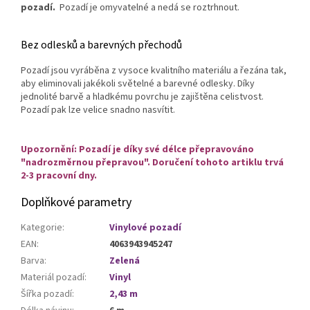
pozadí.
Pozadí je omyvatelné a nedá se roztrhnout.
Bez odlesků a barevných přechodů
Pozadí jsou vyráběna z vysoce kvalitního materiálu a řezána tak,
aby eliminovali jakékoli světelné a barevné odlesky. Díky
jednolité barvě a hladkému povrchu je zajištěna celistvost.
Pozadí pak lze velice snadno nasvítit.
Upozornění: Pozadí je díky své délce přepravováno
"nadrozměrnou přepravou". Doručení tohoto artiklu trvá
2-3 pracovní dny.
Doplňkové parametry
Kategorie
:
Vinylové pozadí
EAN
:
4063943945247
Barva
:
Zelená
Materiál pozadí
:
Vinyl
Šířka pozadí
:
2,43 m