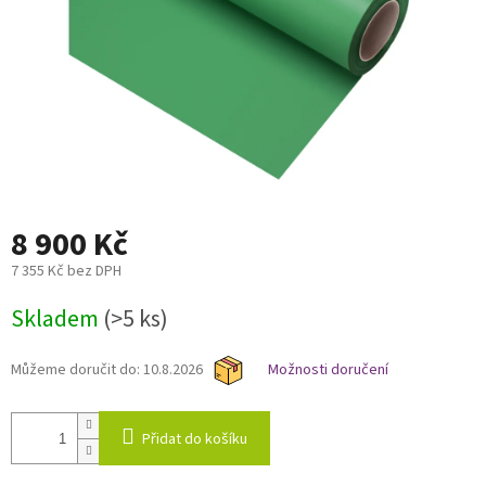
8 900 Kč
7 355 Kč bez DPH
Měrná
Skladem
(>5 ks)
cena:
Můžeme doručit do:
10.8.2026
Možnosti doručení
Přidat do košíku