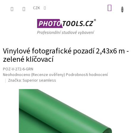
Přejít
NÁKUP
na
CZK
obsah
KOŠÍK
Vinylové fotografické pozadí 2,43x6 m -
zelené klíčovací
POZ-V-272-6-GRN
Průměrné
Neohodnoceno
(Recenze ověřeny)
Podrobnosti hodnocení
hodnocení
Značka:
Superior seamless
produktu
je
0,0
z
5
hvězdiček.