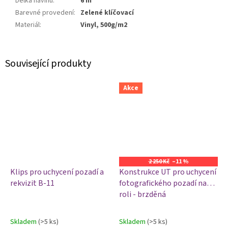
Délka návinu
:
6 m
Barevné provedení
:
Zelené klíčovací
Materiál
:
Vinyl, 500g/m2
Související produkty
Akce
2 250 Kč
–11 %
Klips pro uchycení pozadí a
Konstrukce UT pro uchycení
rekvizit B-11
fotografického pozadí na
roli - brzděná
Skladem
(>5 ks)
Skladem
(>5 ks)
Průměrné
Průměrné