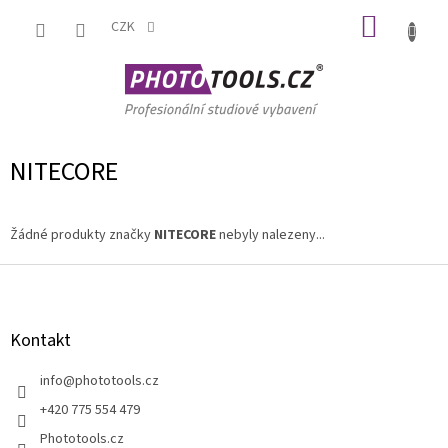
Přejít
NÁKUP
na
CZK
obsah
KOŠÍK
NITECORE
Žádné produkty značky
NITECORE
nebyly nalezeny...
Z
á
p
a
Kontakt
t
í
info
@
phototools.cz
+420 775 554 479
Phototools.cz