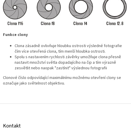
Funkce clony
Clona zásadně ovlivňuje hloubku ostrosti výsledné fotografie
čím více otevřená clona, tím menší hloubka ostrosti.
Spolu s nastavením rychlosti závěrky umožňuje clona přesně
nastavit množství světla dopadajícího na čip a tím výrazně
zesvětlit nebo naopak "zastínit" výslednou fotografii
Clonové číslo odpovídající maximálnímu možnému otevření clony se
označuje jako světelnost objektivu.
Z
á
p
a
Kontakt