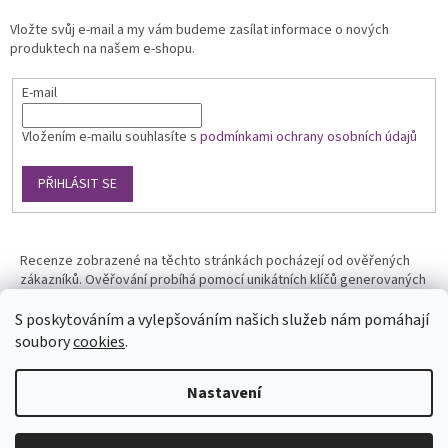
Vložte svůj e-mail a my vám budeme zasílat informace o nových
produktech na našem e-shopu.
E-mail
Vložením e-mailu souhlasíte s
podmínkami ochrany osobních údajů
PŘIHLÁSIT SE
Recenze zobrazené na těchto stránkách pocházejí od ověřených
zákazníků. Ověřování probíhá pomocí unikátních klíčů generovaných
na základě údajů z uskutečněné objednávky.
S poskytováním a vylepšováním našich služeb nám pomáhají
soubory
cookies
.
Nastavení
Vytvořil Shoptet