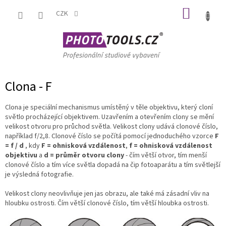
Přejít
NÁKUP
na
CZK
obsah
KOŠÍK
Clona - F
Clona je speciální mechanismus umístěný v těle objektivu, který cloní
světlo procházející objektivem. Uzavřením a otevřením clony se mění
velikost otvoru pro průchod světla. Velikost clony udává clonové číslo,
například f/2,8. Clonové číslo se počítá pomocí jednoduchého vzorce
F
= f / d
, kdy
F = ohnisková vzdálenost
,
f = ohnisková vzdálenost
objektivu
a
d = průměr otvoru clony
- čím větší otvor, tím menší
clonové číslo a tím více světla dopadá na čip fotoaparátu a tím světlejší
je výsledná fotografie.
Velikost clony neovlivňuje jen jas obrazu, ale také má zásadní vliv na
hloubku ostrosti. Čím větší clonové číslo, tím větší hloubka ostrosti.