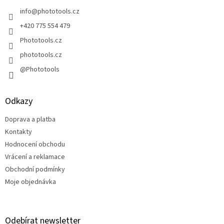
t
í
info
@
phototools.cz
+420 775 554 479
Phototools.cz
phototools.cz
@Phototools
Odkazy
Doprava a platba
Kontakty
Hodnocení obchodu
Vrácení a reklamace
Obchodní podmínky
Moje objednávka
Odebírat newsletter