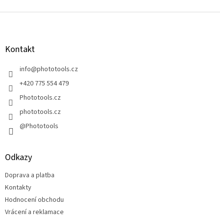
Z
á
p
a
Kontakt
t
í
info
@
phototools.cz
+420 775 554 479
Phototools.cz
phototools.cz
@Phototools
Odkazy
Doprava a platba
Kontakty
Hodnocení obchodu
Vrácení a reklamace