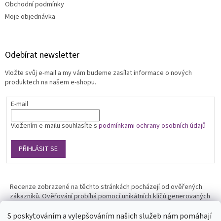
Obchodní podmínky
Moje objednávka
Odebírat newsletter
Vložte svůj e-mail a my vám budeme zasílat informace o nových
produktech na našem e-shopu.
E-mail
Vložením e-mailu souhlasíte s
podmínkami ochrany osobních údajů
PŘIHLÁSIT SE
Recenze zobrazené na těchto stránkách pocházejí od ověřených
zákazníků. Ověřování probíhá pomocí unikátních klíčů generovaných
na základě údajů z uskutečněné objednávky.
S poskytováním a vylepšováním našich služeb nám pomáhají