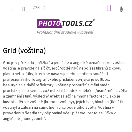
Přejít
NÁKUP
na
CZK
obsah
KOŠÍK
Grid (voština)
Grid je v překladu „mřížka“ a jedná se o anglické označení pro voštinu.
Voština je pravidelná síť čtverců/obdélníků nebo šestihranů z kovu,
plastu nebo látky, která se nasazuje nebo je přímo součástí
profesionálního fotografického příslušenství jako je softbox,
beautydish a další reflektory. Voština propouští a mění směr
procházejícího světla, což má za následek změkčení/usměrnění světla
a zjemnění stínů. Výsledný efekt záleží na mnoha faktorech, jako je
hustota děr ve voštině (hrubost voštiny), jejich tvar, hloubka (tloušťka
voštiny) a záleží i na samotném úhlu použitého světla. Voština v
provedení s šestihrany připomíná včelí plástve, proto se jí říká v
angličtině „honeycomb“.