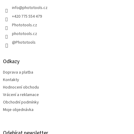
t
í
info
@
phototools.cz
+420 775 554 479
Phototools.cz
phototools.cz
@Phototools
Odkazy
Doprava a platba
Kontakty
Hodnocení obchodu
Vrácení a reklamace
Obchodní podmínky
Moje objednávka
Odebírat newsletter