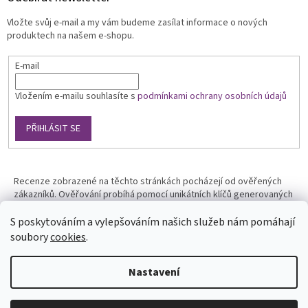
Vložte svůj e-mail a my vám budeme zasílat informace o nových
produktech na našem e-shopu.
E-mail
Vložením e-mailu souhlasíte s
podmínkami ochrany osobních údajů
PŘIHLÁSIT SE
Recenze zobrazené na těchto stránkách pocházejí od ověřených
zákazníků. Ověřování probíhá pomocí unikátních klíčů generovaných
na základě údajů z uskutečněné objednávky.
S poskytováním a vylepšováním našich služeb nám pomáhají
soubory
cookies
.
Nastavení
Vytvořil Shoptet