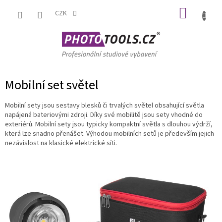
Přejít
NÁKUP
na
CZK
obsah
KOŠÍK
Mobilní set světel
Mobilní sety jsou sestavy blesků či trvalých světel obsahující světla
napájená bateriovými zdroji. Díky své mobilitě jsou sety vhodné do
exteriérů. Mobilní sety jsou typicky kompaktní světla s dlouhou výdrží,
která lze snadno přenášet. Výhodou mobilních setů je především jejich
nezávislost na klasické elektrické síti.