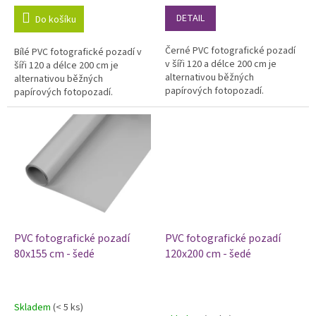
je
je
DETAIL
Do košíku
5,0
5,0
z
z
Černé PVC fotografické pozadí
Bílé PVC fotografické pozadí v
5
5
v šíři 120 a délce 200 cm je
šíři 120 a délce 200 cm je
hvězdiček.
hvězdiček.
alternativou běžných
alternativou běžných
papírových fotopozadí.
papírových fotopozadí.
Výhodou vinylových fotopozadí
Výhodou vinylových fotopozadí
je odolnost a omyvatelnost,
je odolnost a omyvatelnost,
proto je...
proto je...
PVC fotografické pozadí
PVC fotografické pozadí
80x155 cm - šedé
120x200 cm - šedé
Skladem
(< 5 ks)
Průměrné