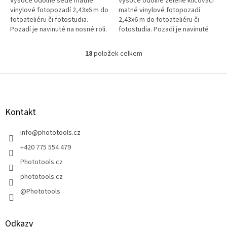
Vysoce odolné šedé matné
Vysoce odolné zelené klíčovací
vinylové fotopozadí 2,43x6 m do
matné vinylové fotopozadí
fotoateliéru či fotostudia.
2,43x6 m do fotoateliéru či
Pozadí je navinuté na nosné roli.
fotostudia. Pozadí je navinuté
na nosné roli. Barva zelená
klíčovací.
18
položek celkem
O
v
l
Z
á
á
d
p
a
a
Kontakt
c
t
í
í
info
@
phototools.cz
p
r
+420 775 554 479
v
Phototools.cz
k
y
phototools.cz
v
@Phototools
ý
p
i
s
Odkazy