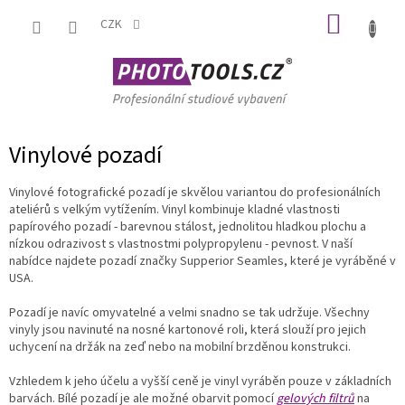
Přejít
NÁKUP
na
CZK
obsah
KOŠÍK
Vinylové pozadí
Vinylové fotografické pozadí je skvělou variantou do profesionálních
ateliérů s velkým vytížením. Vinyl kombinuje kladné vlastnosti
papírového pozadí - barevnou stálost, jednolitou hladkou plochu a
nízkou odrazivost s vlastnostmi polypropylenu - pevnost. V naší
nabídce najdete pozadí značky Supperior Seamles, které je vyráběné v
USA.
Pozadí je navíc omyvatelné a velmi snadno se tak udržuje. Všechny
vinyly jsou navinuté na nosné kartonové roli, která slouží pro jejich
uchycení na držák na zeď nebo na mobilní brzděnou konstrukci.
Vzhledem k jeho účelu a vyšší ceně je vinyl vyráběn pouze v základních
barvách. Bílé pozadí je ale možné obarvit pomocí
gelových filtrů
na