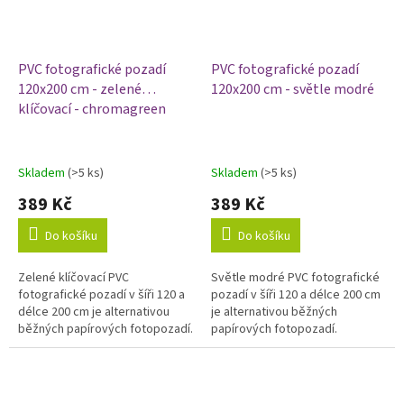
PVC fotografické pozadí
PVC fotografické pozadí
120x200 cm - zelené
120x200 cm - světle modré
klíčovací - chromagreen
Skladem
(>5 ks)
Skladem
(>5 ks)
389 Kč
389 Kč
Do košíku
Do košíku
Zelené klíčovací PVC
Světle modré PVC fotografické
fotografické pozadí v šíři 120 a
pozadí v šíři 120 a délce 200 cm
délce 200 cm je alternativou
je alternativou běžných
běžných papírových fotopozadí.
papírových fotopozadí.
Výhodou vinylových fotopozadí
Výhodou vinylových fotopozadí
je odolnost a omyvatelnost,...
je odolnost a omyvatelnost,...