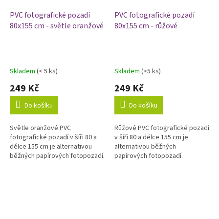
PVC fotografické pozadí
PVC fotografické pozadí
80x155 cm - světle oranžové
80x155 cm - růžové
Skladem
(< 5 ks)
Skladem
(>5 ks)
249 Kč
249 Kč
Do košíku
Do košíku
Světle oranžové PVC
Růžové PVC fotografické pozadí
fotografické pozadí v šíři 80 a
v šíři 80 a délce 155 cm je
délce 155 cm je alternativou
alternativou běžných
běžných papírových fotopozadí.
papírových fotopozadí.
Výhodou vinylových fotopozadí
Výhodou vinylových fotopozadí
je odolnost a omyvatelnost,...
je odolnost a omyvatelnost,
proto je...