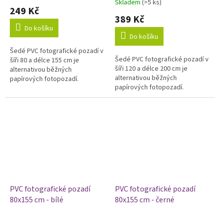
Skladem
(>5 ks)
hodnocení
249 Kč
produktu
389 Kč
je
Do košíku
5,0
Do košíku
z
Šedé PVC fotografické pozadí v
5
Šedé PVC fotografické pozadí v
šíři 80 a délce 155 cm je
hvězdiček.
šíři 120 a délce 200 cm je
alternativou běžných
alternativou běžných
papírových fotopozadí.
papírových fotopozadí.
Výhodou vinylových fotopozadí
Výhodou vinylových fotopozadí
je odolnost a omyvatelnost,
je odolnost a omyvatelnost,
proto je...
proto je...
PVC fotografické pozadí
PVC fotografické pozadí
80x155 cm - bílé
80x155 cm - černé