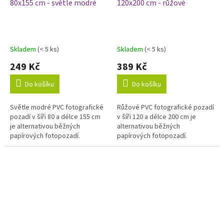
80x155 cm - světle modré
120x200 cm - růžové
Skladem
(< 5 ks)
Skladem
(< 5 ks)
249 Kč
389 Kč
Do košíku
Do košíku
Světle modré PVC fotografické
Růžové PVC fotografické pozadí
pozadí v šíři 80 a délce 155 cm
v šíři 120 a délce 200 cm je
je alternativou běžných
alternativou běžných
papírových fotopozadí.
papírových fotopozadí.
Výhodou vinylových fotopozadí
Výhodou vinylových fotopozadí
je odolnost a omyvatelnost,...
je odolnost a omyvatelnost,
proto je...