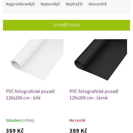
a
Nejprodávanější
Nejlevnější
Nejdražší
Abecedně
z
e
n
OTEVŘÍT FILTR
í
p
V
r
ý
o
p
d
i
u
s
k
p
t
r
ů
o
d
PVC fotografické pozadí
PVC fotografické pozadí
u
120x200 cm - bílé
120x200 cm - černé
k
t
ů
Skladem
(>5 ks)
Na cestě
Průměrné
Průměrné
hodnocení
hodnocení
389 Kč
389 Kč
produktu
produktu