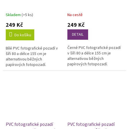
Skladem
(>5 ks)
Na cestě
249 Kč
249 Kč
DETAIL
Do košíku
Černé PVC fotografické pozadí
Bílé PVC fotografické pozadí v
v šíři 80 a délce 155 cm je
šíři 80 a délce 155 cm je
alternativou běžných
alternativou běžných
papírových fotopozadí.
papírových fotopozadí.
Výhodou vinylových fotopozadí
Výhodou vinylových fotopozadí
je odolnost a omyvatelnost,
je odolnost a omyvatelnost,
proto je...
proto je...
PVC fotografické pozadí
PVC fotografické pozadí