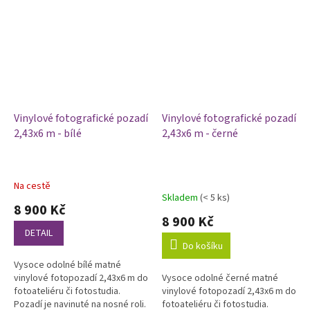
je odolnost a omyvatelnost,...
je odolnost a omyvatelnost,...
Vinylové fotografické pozadí
Vinylové fotografické pozadí
2,43x6 m - bílé
2,43x6 m - černé
Na cestě
Průměrné
Skladem
(< 5 ks)
hodnocení
8 900 Kč
produktu
8 900 Kč
je
DETAIL
3,0
Do košíku
z
Vysoce odolné bílé matné
5
vinylové fotopozadí 2,43x6 m do
Vysoce odolné černé matné
hvězdiček.
fotoateliéru či fotostudia.
vinylové fotopozadí 2,43x6 m do
Pozadí je navinuté na nosné roli.
fotoateliéru či fotostudia.