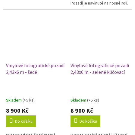
Barva bílá.
Pozadí je navinuté na nosné roli.
Barva černá.
Vinylové fotografické pozadí
Vinylové fotografické pozadí
2,43x6 m - šedé
2,43x6 m - zelené klíčovací
Skladem
(>5 ks)
Skladem
(>5 ks)
8 900 Kč
8 900 Kč
Do košíku
Do košíku