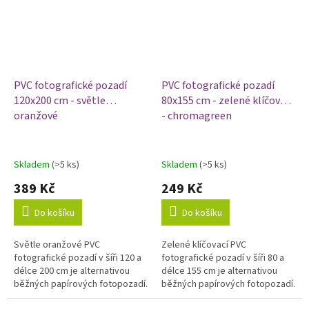
PVC fotografické pozadí
PVC fotografické pozadí
120x200 cm - světle
80x155 cm - zelené klíčovací
oranžové
- chromagreen
Skladem
(>5 ks)
Skladem
(>5 ks)
389 Kč
249 Kč
Do košíku
Do košíku
Světle oranžové PVC
Zelené klíčovací PVC
fotografické pozadí v šíři 120 a
fotografické pozadí v šíři 80 a
délce 200 cm je alternativou
délce 155 cm je alternativou
běžných papírových fotopozadí.
běžných papírových fotopozadí.
Výhodou vinylových fotopozadí
Výhodou vinylových fotopozadí