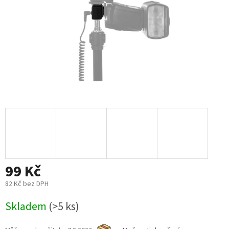
99 Kč
82 Kč bez DPH
Měrná
Skladem
(>5 ks)
cena: