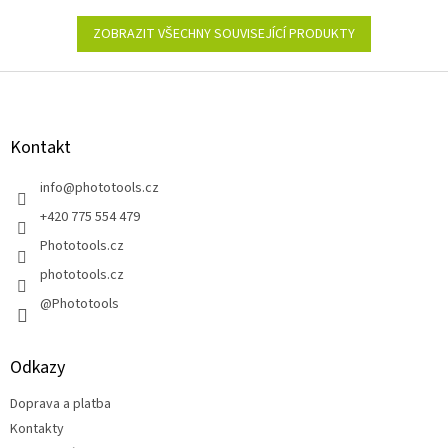
ZOBRAZIT VŠECHNY SOUVISEJÍCÍ PRODUKTY
Z
á
p
a
Kontakt
t
í
info
@
phototools.cz
+420 775 554 479
Phototools.cz
phototools.cz
@Phototools
Odkazy
Doprava a platba
Kontakty