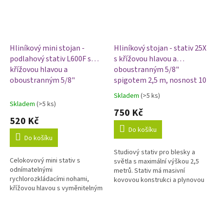
Hliníkový mini stojan -
Hliníkový stojan - stativ 25X
podlahový stativ L600F s
s křížovou hlavou a
křížovou hlavou a
oboustranným 5/8"
oboustranným 5/8"
spigotem 2,5 m, nosnost 10
spigotem 10-70 cm,
kg
Skladem
(>5 ks)
Průměrné
nosnost 6 kg
Skladem
(>5 ks)
hodnocení
750 Kč
produktu
520 Kč
je
Do košíku
4,6
Do košíku
z
Studiový stativ pro blesky a
5
Celokovový mini stativ s
světla s maximální výškou 2,5
hvězdiček.
odnímatelnými
metrů. Stativ má masivní
rychlorozkládacími nohami,
kovovou konstrukci a plynovou
křížovou hlavou s vyměnitelným
brzdu. Minimální výška stativu
spigotem a výškou od 47 do 70
100 cm, váha 2,5 kg. Stativ má...
cm (10 cm bez středové tyče) je
ideální pomůcka...