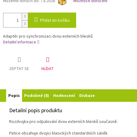
Můžeme doručit do:
7.8.2026
Možnosti doručení
Přidat do košíku
Adaptér pro synchronizaci dvou externích blesků
Detailní informace
ZEPTAT SE
HLÍDAT
Popis
Podobné (8)
Hodnocení
Diskuze
Detailní popis produktu
Rozdvojka pro odpalování dvou externích blesků současně.
Patice obsahuje dvojici klasických standardních sáněk