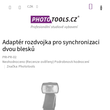
Přejít
NÁKUP
na
CZK
obsah
KOŠÍK
Adaptér rozdvojka pro synchronizaci
dvou blesků
PRI-PR-02
Průměrné
Neohodnoceno
(Recenze ověřeny)
Podrobnosti hodnocení
hodnocení
Značka:
Phototools
produktu
je
0,0
z
5
hvězdiček.