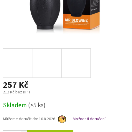
257 Kč
212 Kč bez DPH
Měrná
Skladem
(>5 ks)
cena:
Můžeme doručit do:
10.8.2026
Možnosti doručení