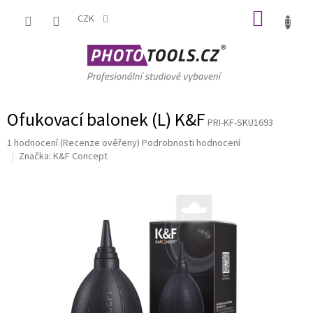
Přejít
NÁKUP
na
CZK
obsah
KOŠÍK
Ofukovací balonek (L) K&F
PRI-KF-SKU1693
Průměrné
1 hodnocení
(Recenze ověřeny)
Podrobnosti hodnocení
hodnocení
Značka:
K&F Concept
produktu
je
3,0
z
5
hvězdiček.