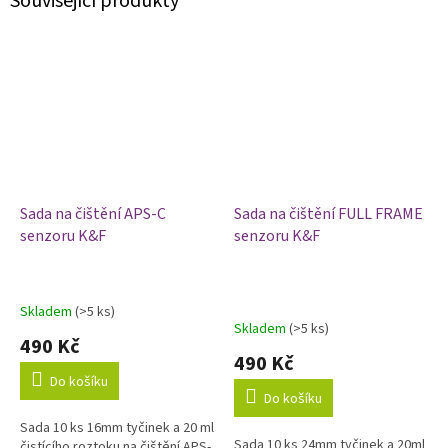
Související produkty
Sada na čištění APS-C
Sada na čištění FULL FRAME
senzoru K&F
senzoru K&F
Skladem
(>5 ks)
Průměrné
Skladem
(>5 ks)
hodnocení
490 Kč
produktu
490 Kč
je
Do košíku
4,8
Do košíku
z
Sada 10 ks 16mm tyčinek a 20 ml
5
Sada 10 ks 24mm tyčinek a 20ml
čistícího roztoku na čištění APS-
hvězdiček.