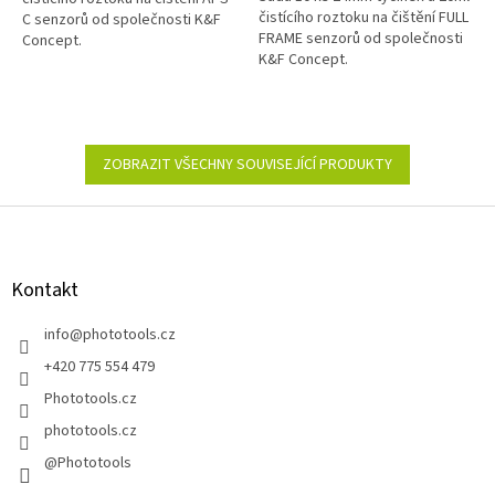
čistícího roztoku na čištění FULL
C senzorů od společnosti K&F
FRAME senzorů od společnosti
Concept.
K&F Concept.
ZOBRAZIT VŠECHNY SOUVISEJÍCÍ PRODUKTY
Z
á
p
a
Kontakt
t
í
info
@
phototools.cz
+420 775 554 479
Phototools.cz
phototools.cz
@Phototools