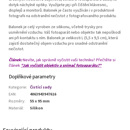
dotyk náchylné optiky. Využijete jej i při čištění klávesnic,
displejů a monitorů. Balonek je často využíván i v produktové
fotografii na odstranění nečistot z fotografovaného produktu.
Balonek je celý vyroben ze silikonu, včetně trysky pro
usměrnění vzduchu. Váš fotoaparát nebo objektiv tak nepoškodí
ani při kontaktu s ním. Balonek je velikosti L (5,5 x 9,5 cm), která
zajistí dostatečný objem vzduchu pro snadné odstranění
nečistot.
Článek:
Nevíte, jak správně vyčistit vaši techniku? Přečtěte si
článek
"Jak vyčistit objektiv a snímač fotoaparátu?"
Doplňkové parametry
Kategorie
:
Čistící sady
EAN
:
4063943947616
Rozměry
:
55 x 95 mm
Materiál
:
Silikon