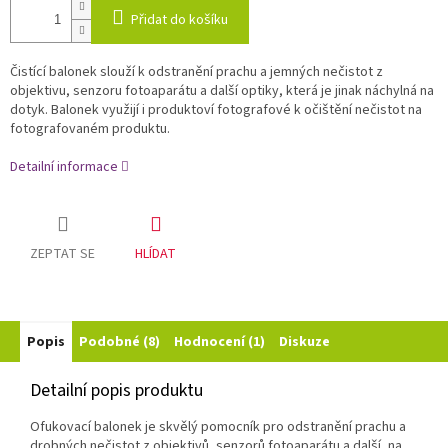
Přidat do košíku
Čistící balonek slouží k odstranění prachu a jemných nečistot z
objektivu, senzoru fotoaparátu a další optiky, která je jinak náchylná na
dotyk. Balonek využijí i produktoví fotografové k očištění nečistot na
fotografovaném produktu.
Detailní informace
ZEPTAT SE
HLÍDAT
Popis
Podobné (8)
Hodnocení (1)
Diskuze
Detailní popis produktu
Ofukovací balonek je skvělý pomocník pro odstranění prachu a
drobných nečistot z objektivů, senzorů fotoaparátu a další, na