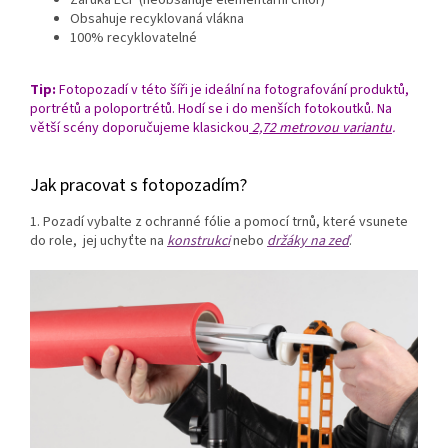
Záruka ECF (neobsahuje elementární chlór)
Obsahuje recyklovaná vlákna
100% recyklovatelné
Tip:
Fotopozadí v této šíři je ideální na fotografování produktů,
portrétů a poloportrétů. Hodí se i do menších fotokoutků. Na
větší scény doporučujeme klasickou
2,72 metrovou variantu
.
Jak pracovat s fotopozadím?
1. Pozadí vybalte z ochranné fólie a pomocí trnů, které vsunete
do role, jej uchyťte na
konstrukci
nebo
držáky na zeď
.