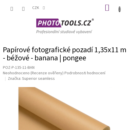
Přejít
NÁKUP
na
CZK
obsah
KOŠÍK
Papírové fotografické pozadí 1,35x11 m
- béžové - banana | pongee
POZ-P-135-11-BAN
Průměrné
Neohodnoceno
(Recenze ověřeny)
Podrobnosti hodnocení
hodnocení
Značka:
Superior seamless
produktu
je
0,0
z
5
hvězdiček.