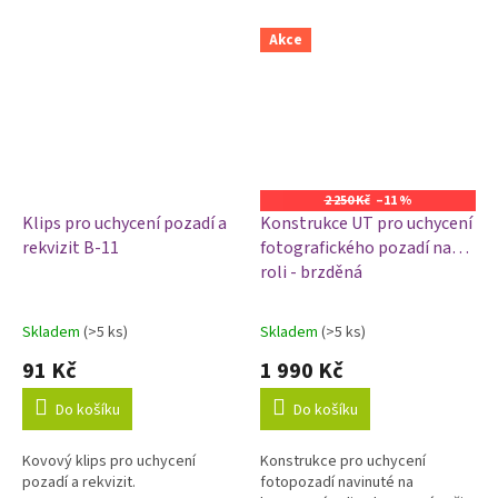
Akce
2 250 Kč
–11 %
Klips pro uchycení pozadí a
Konstrukce UT pro uchycení
rekvizit B-11
fotografického pozadí na
roli - brzděná
Skladem
(>5 ks)
Skladem
(>5 ks)
Průměrné
Průměrné
hodnocení
hodnocení
91 Kč
1 990 Kč
produktu
produktu
je
je
Do košíku
Do košíku
1,0
5,0
z
z
Kovový klips pro uchycení
Konstrukce pro uchycení
5
5
pozadí a rekvizit.
fotopozadí navinuté na
hvězdiček.
hvězdiček.