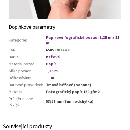
Doplňkové parametry
Papírové fografické pozadí 1,35 m x 11
Kategorie
:
m
EAN
:
650512012260
Barva
:
Béžová
Materiál pozadí
:
Papír
Šířka pozadí
:
1,35 m
Délka návinu
:
11 m
Barevné provedení
:
Tmavě béžové (banana)
Materiál
:
Fotografický papír 150 g/m2
Průměr nosné
53/56mm (3mm odchylka)
roury
:
Související produkty