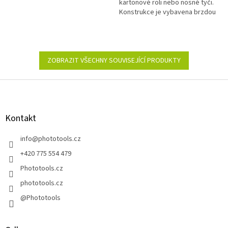
kartonové roli nebo nosné tyči.
Konstrukce je vybavena brzdou
a systémem odvíjení a navíjení.
ZOBRAZIT VŠECHNY SOUVISEJÍCÍ PRODUKTY
Z
á
p
a
Kontakt
t
í
info
@
phototools.cz
+420 775 554 479
Phototools.cz
phototools.cz
@Phototools