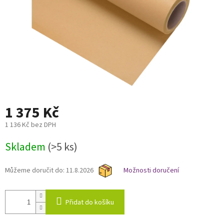
1 375 Kč
1 136 Kč bez DPH
Měrná
Skladem
(>5 ks)
cena:
Můžeme doručit do:
11.8.2026
Možnosti doručení
Přidat do košíku