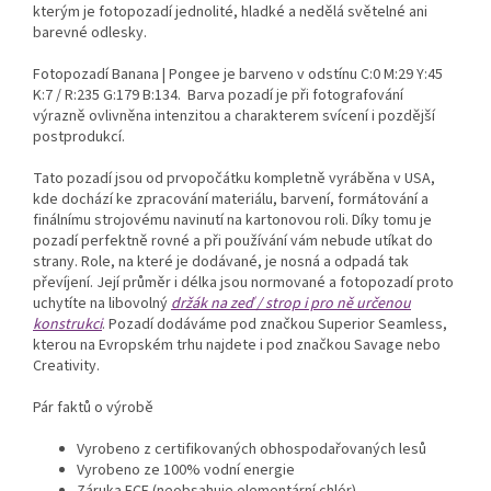
kterým je fotopozadí jednolité, hladké a nedělá světelné ani
barevné odlesky.
Fotopozadí Banana | Pongee je barveno v odstínu C:0 M:29 Y:45
K:7 / R:235 G:179 B:134.
Barva pozadí je při fotografování
výrazně ovlivněna intenzitou a charakterem svícení i pozdější
postprodukcí.
Tato pozadí jsou od prvopočátku kompletně vyráběna v USA,
kde dochází ke zpracování materiálu, barvení, formátování a
finálnímu strojovému navinutí na kartonovou roli. Díky tomu je
pozadí perfektně rovné a při používání vám nebude utíkat do
strany. Role, na které je dodávané, je nosná a odpadá tak
převíjení. Její průměr i délka jsou normované a fotopozadí proto
uchytíte na libovolný
držák na zeď / strop i pro ně určenou
konstrukci
. Pozadí dodáváme pod značkou Superior Seamless,
kterou na Evropském trhu najdete i pod značkou Savage nebo
Creativity.
Pár faktů o výrobě
Vyrobeno z certifikovaných obhospodařovaných lesů
Vyrobeno ze 100% vodní energie