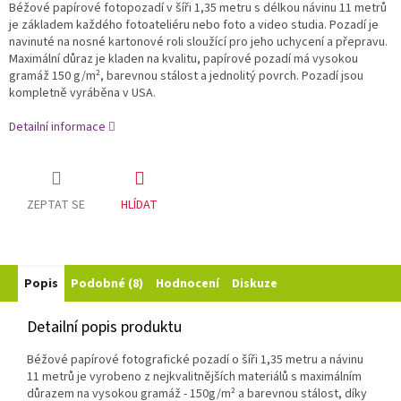
Béžové papírové fotopozadí v šíři 1,35 metru s délkou návinu 11 metrů
je základem každého fotoateliéru nebo foto a video studia. Pozadí je
navinuté na nosné kartonové roli sloužící pro jeho uchycení a přepravu.
Maximální důraz je kladen na kvalitu, papírové pozadí má vysokou
gramáž 150 g/m², barevnou stálost a jednolitý povrch. Pozadí jsou
kompletně vyráběna v USA.
Detailní informace
ZEPTAT SE
HLÍDAT
Popis
Podobné (8)
Hodnocení
Diskuze
Detailní popis produktu
Béžové papírové fotografické pozadí o šíři 1,35 metru a návinu
11 metrů je vyrobeno z nejkvalitnějších materiálů s maximálním
důrazem na vysokou gramáž - 150g/m²
a barevnou stálost, díky