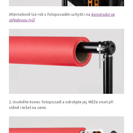
Alternativně lze roli s fotopozadím uchytit i na
konstrukci se
středovou tyčí
.
2. Uvolněte konec fotopozadí a odrolujte jej. Může viset při
stěně i ležet na zemi.