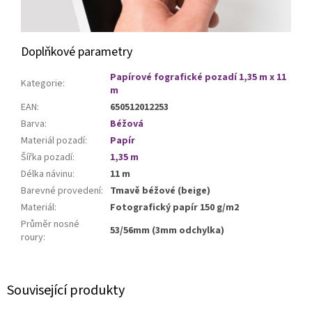
Doplňkové parametry
Papírové fografické pozadí 1,35 m x 11
Kategorie
:
m
EAN
:
650512012253
Barva
:
Béžová
Materiál pozadí
:
Papír
Šířka pozadí
:
1,35 m
Délka návinu
:
11 m
Barevné provedení
:
Tmavě béžové (beige)
Materiál
:
Fotografický papír 150 g/m2
Průměr nosné
53/56mm (3mm odchylka)
roury
:
Související produkty