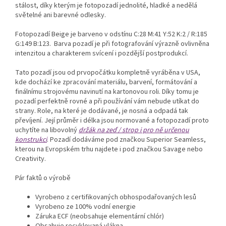
stálost, díky kterým je fotopozadí jednolité, hladké a nedělá
světelné ani barevné odlesky.
Fotopozadí Beige je barveno v odstínu C:28 M:41 Y:52 K:2 / R:185
G:149 B:123.
Barva pozadí je při fotografování výrazně ovlivněna
intenzitou a charakterem svícení i pozdější postprodukcí.
Tato pozadí jsou od prvopočátku kompletně vyráběna v USA,
kde dochází ke zpracování materiálu, barvení, formátování a
finálnímu strojovému navinutí na kartonovou roli. Díky tomu je
pozadí perfektně rovné a při používání vám nebude utíkat do
strany. Role, na které je dodávané, je nosná a odpadá tak
převíjení. Její průměr i délka jsou normované a fotopozadí proto
uchytíte na libovolný
držák na zeď / strop i pro ně určenou
konstrukci
. Pozadí dodáváme pod značkou Superior Seamless,
kterou na Evropském trhu najdete i pod značkou Savage nebo
Creativity.
Pár faktů o výrobě
Vyrobeno z certifikovaných obhospodařovaných lesů
Vyrobeno ze 100% vodní energie
Záruka ECF (neobsahuje elementární chlór)