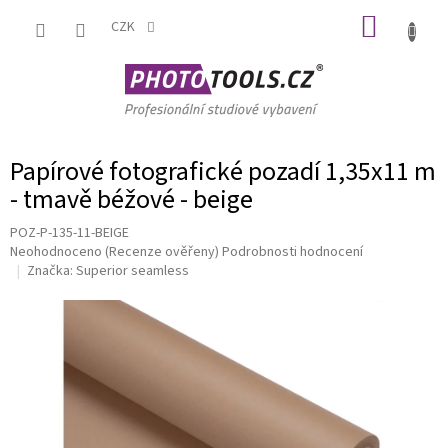
Přejít
NÁKUP
na
CZK
obsah
KOŠÍK
Papírové fotografické pozadí 1,35x11 m
- tmavě béžové - beige
POZ-P-135-11-BEIGE
Průměrné
Neohodnoceno
(Recenze ověřeny)
Podrobnosti hodnocení
hodnocení
Značka:
Superior seamless
produktu
je
0,0
z
5
hvězdiček.