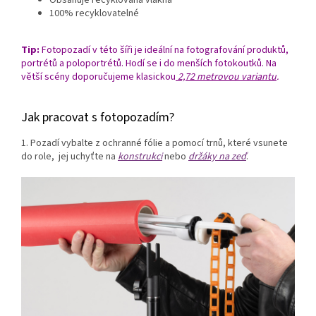
Obsahuje recyklovaná vlákna
100% recyklovatelné
Tip:
Fotopozadí v této šíři je ideální na fotografování produktů,
portrétů a poloportrétů. Hodí se i do menších fotokoutků. Na
větší scény doporučujeme klasickou
2,72 metrovou variantu
.
Jak pracovat s fotopozadím?
1. Pozadí vybalte z ochranné fólie a pomocí trnů, které vsunete
do role, jej uchyťte na
konstrukci
nebo
držáky na zeď
.