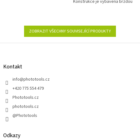
Konstrukce je vybavena brzdou
a systémem odvíjení a navíjení.
ZOBRAZIT VŠECHNY SOUVISEJÍCÍ PRODUKTY
Z
á
p
a
Kontakt
t
í
info
@
phototools.cz
+420 775 554 479
Phototools.cz
phototools.cz
@Phototools
Odkazy