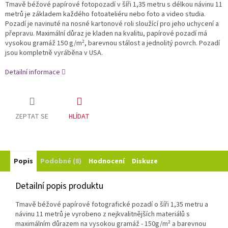
Tmavě béžové papírové fotopozadí v šíři 1,35 metru s délkou návinu 11
metrů je základem každého fotoateliéru nebo foto a video studia.
Pozadí je navinuté na nosné kartonové roli sloužící pro jeho uchycení a
přepravu. Maximální důraz je kladen na kvalitu, papírové pozadí má
vysokou gramáž 150 g/m², barevnou stálost a jednolitý povrch. Pozadí
jsou kompletně vyráběna v USA.
Detailní informace
ZEPTAT SE
HLÍDAT
Popis
Podobné (8)
Hodnocení
Diskuze
Detailní popis produktu
Tmavě béžové papírové fotografické pozadí o šíři 1,35 metru a
návinu 11 metrů je vyrobeno z nejkvalitnějších materiálů s
maximálním důrazem na vysokou gramáž - 150g/m²
a barevnou