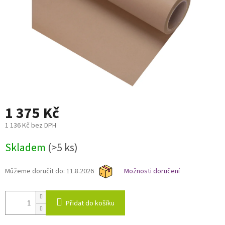
1 375 Kč
1 136 Kč bez DPH
Měrná
Skladem
(>5 ks)
cena:
Můžeme doručit do:
11.8.2026
Možnosti doručení
Přidat do košíku