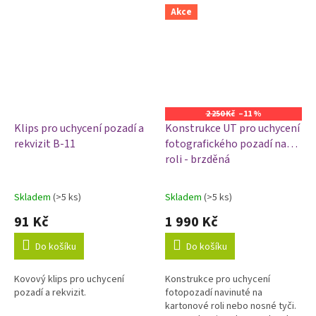
Akce
2 250 Kč
–11 %
Klips pro uchycení pozadí a
Konstrukce UT pro uchycení
rekvizit B-11
fotografického pozadí na
roli - brzděná
Skladem
(>5 ks)
Skladem
(>5 ks)
Průměrné
Průměrné
hodnocení
hodnocení
91 Kč
1 990 Kč
produktu
produktu
je
je
Do košíku
Do košíku
1,0
5,0
z
z
Kovový klips pro uchycení
Konstrukce pro uchycení
5
5
pozadí a rekvizit.
fotopozadí navinuté na
hvězdiček.
hvězdiček.
kartonové roli nebo nosné tyči.