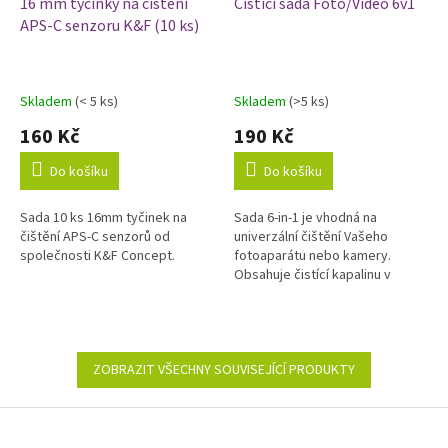
16 mm tyčinky na čištění
Čisticí sada Foto/Video 6v1
APS-C senzoru K&F (10 ks)
Skladem
(< 5 ks)
Skladem
(>5 ks)
Průměrné
Průměrné
hodnocení
hodnocení
160 Kč
190 Kč
produktu
produktu
je
je
Do košíku
Do košíku
5,0
5,0
z
z
Sada 10 ks 16mm tyčinek na
Sada 6-in-1 je vhodná na
5
5
čištění APS-C senzorů od
univerzální čištění Vašeho
hvězdiček.
hvězdiček.
společnosti K&F Concept.
fotoaparátu nebo kamery.
Obsahuje čistící kapalinu v
rozprašovači, antistatickou
utěrku z mikrovlákna,
vzduchový balónek,...
ZOBRAZIT VŠECHNY SOUVISEJÍCÍ PRODUKTY
Z
á