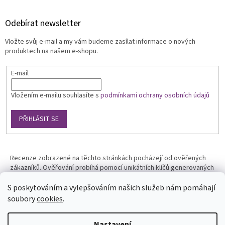
Odebírat newsletter
Vložte svůj e-mail a my vám budeme zasílat informace o nových
produktech na našem e-shopu.
E-mail
Vložením e-mailu souhlasíte s
podmínkami ochrany osobních údajů
PŘIHLÁSIT SE
Recenze zobrazené na těchto stránkách pocházejí od ověřených
zákazníků. Ověřování probíhá pomocí unikátních klíčů generovaných
na základě údajů z uskutečněné objednávky.
S poskytováním a vylepšováním našich služeb nám pomáhají
soubory
cookies
.
Nastavení