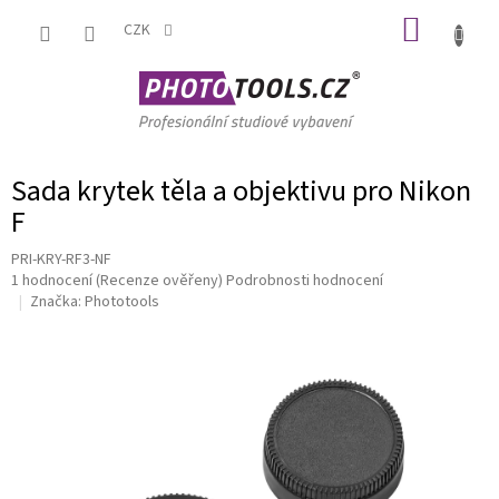
Přejít
NÁKUP
na
CZK
obsah
KOŠÍK
Sada krytek těla a objektivu pro Nikon
F
PRI-KRY-RF3-NF
Průměrné
1 hodnocení
(Recenze ověřeny)
Podrobnosti hodnocení
hodnocení
Značka:
Phototools
produktu
je
5,0
z
5
hvězdiček.