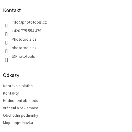
p
a
Kontakt
t
í
info
@
phototools.cz
+420 775 554 479
Phototools.cz
phototools.cz
@Phototools
Odkazy
Doprava a platba
Kontakty
Hodnocení obchodu
Vrácení a reklamace
Obchodní podmínky
Moje objednávka