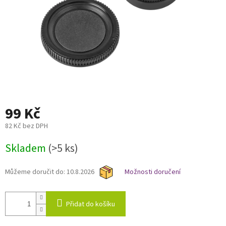
99 Kč
82 Kč bez DPH
Měrná
Skladem
(>5 ks)
cena:
Můžeme doručit do:
10.8.2026
Možnosti doručení
Přidat do košíku