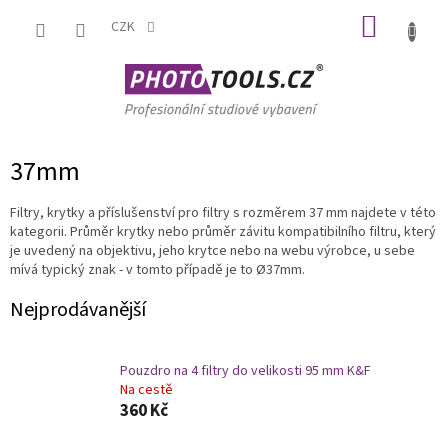
Přejít
NÁKUP
na
CZK
obsah
KOŠÍK
37mm
Filtry, krytky a příslušenství pro filtry s rozměrem 37 mm najdete v této
kategorii. Průměr krytky nebo průměr závitu kompatibilního filtru, který
je uvedený na objektivu, jeho krytce nebo na webu výrobce, u sebe
mívá typický znak - v tomto případě je to Ø37mm.
Nejprodávanější
Pouzdro na 4 filtry do velikosti 95 mm K&F
Na cestě
360 Kč