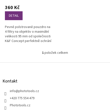
hodnocení
360 Kč
produktu
je
DETAIL
5,0
z
Pevné polstrované pouzdro na
5
4 filtry na objektiv o maximální
hvězdiček.
velikosti 95 mm od společnosti
K&F Concept perfektně ochrání
vaše filtry během transportu.
Filtry jsou...
1
položek celkem
O
v
l
Z
á
á
d
p
a
a
Kontakt
c
t
í
í
info
@
phototools.cz
p
r
+420 775 554 479
v
Phototools.cz
k