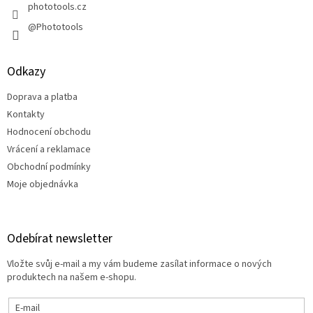
y
phototools.cz
v
@Phototools
ý
p
i
s
Odkazy
u
Doprava a platba
Kontakty
Hodnocení obchodu
Vrácení a reklamace
Obchodní podmínky
Moje objednávka
Odebírat newsletter
Vložte svůj e-mail a my vám budeme zasílat informace o nových
produktech na našem e-shopu.
E-mail