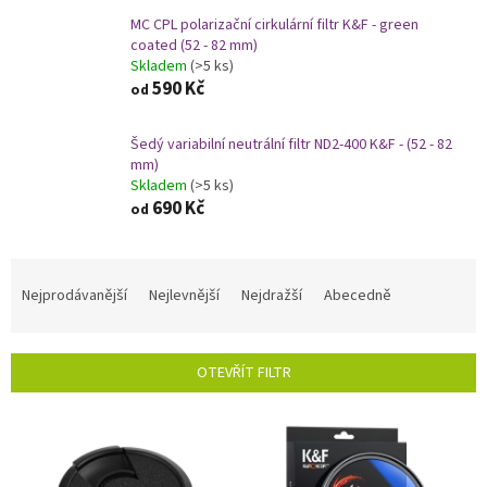
MC CPL polarizační cirkulární filtr K&F - green
coated (52 - 82 mm)
Skladem
(>5 ks)
590 Kč
od
Šedý variabilní neutrální filtr ND2-400 K&F - (52 - 82
mm)
Skladem
(>5 ks)
690 Kč
od
Ř
a
Nejprodávanější
Nejlevnější
Nejdražší
Abecedně
z
e
n
OTEVŘÍT FILTR
í
p
V
r
ý
o
p
d