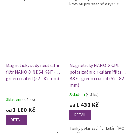
krytkou pro snadné a rychlé
čas a snížit hloubku ostrosti.
uchycení na objektiv, je určený
pro snížení intenzity světla a
umožňuje...
Magnetický šedý neutrální
Magnetický NANO-X CPL
filtr NANO-X ND64 K&F -
polarizační cirkulární filtr
green coated (52 - 82 mm)
K&F - green coated (52 - 82
mm)
Skladem
(< 5 ks)
Průměrné
Skladem
(< 5 ks)
hodnocení
1 430 Kč
od
produktu
1 160 Kč
od
je
DETAIL
5,0
DETAIL
z
Tenký polarizační cirkulární MC
5