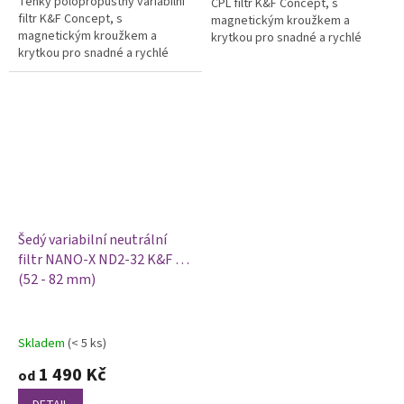
Tenký polopropustný variabilní
CPL filtr K&F Concept, s
hvězdiček.
filtr K&F Concept, s
magnetickým kroužkem a
magnetickým kroužkem a
krytkou pro snadné a rychlé
krytkou pro snadné a rychlé
uchycení na objektiv, určený
uchycení na objektiv, je určený
pro odstranění odlesků a...
pro snížení intenzity světla a...
Šedý variabilní neutrální
filtr NANO-X ND2-32 K&F -
(52 - 82 mm)
Skladem
(< 5 ks)
1 490 Kč
od