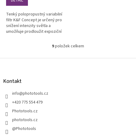
DETAIL
Tenký polopropustný variabilní
filtr K&F Concept je určený pro
snížení intenzity světla a
umožňuje prodloužit expoziční
čas a snížit hloubku ostrosti.
9
položek celkem
O
v
l
Z
á
á
d
p
a
a
Kontakt
c
t
í
í
info
@
phototools.cz
p
r
+420 775 554 479
v
Phototools.cz
k
y
phototools.cz
v
@Phototools
ý
p