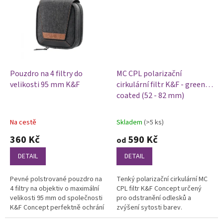
Pouzdro na 4 filtry do
MC CPL polarizační
velikosti 95 mm K&F
cirkulární filtr K&F - green
coated (52 - 82 mm)
Na cestě
Skladem
(>5 ks)
Průměrné
Průměrné
hodnocení
hodnocení
360 Kč
590 Kč
od
produktu
produktu
je
je
DETAIL
DETAIL
5,0
5,0
z
z
Pevné polstrované pouzdro na
Tenký polarizační cirkulární MC
5
5
4 filtry na objektiv o maximální
CPL filtr K&F Concept určený
hvězdiček.
hvězdiček.
velikosti 95 mm od společnosti
pro odstranění odlesků a
K&F Concept perfektně ochrání
zvýšení sytosti barev.
vaše filtry během transportu.