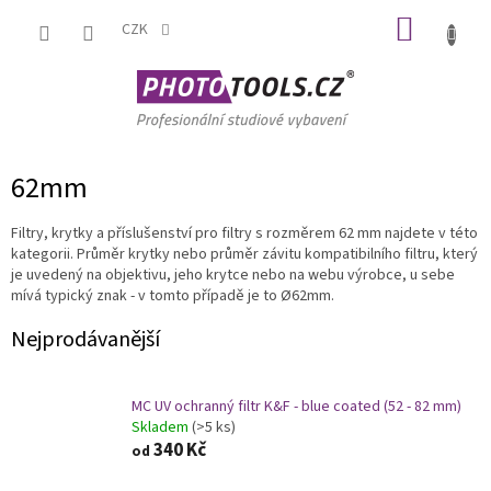
Přejít
NÁKUP
na
CZK
obsah
KOŠÍK
62mm
Filtry, krytky a příslušenství pro filtry s rozměrem 62 mm najdete v této
kategorii. Průměr krytky nebo průměr závitu kompatibilního filtru, který
je uvedený na objektivu, jeho krytce nebo na webu výrobce, u sebe
mívá typický znak - v tomto případě je to Ø62mm.
Nejprodávanější
MC UV ochranný filtr K&F - blue coated (52 - 82 mm)
Skladem
(>5 ks)
340 Kč
od