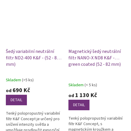
Filtry jsou...
Šedý variabilní neutrální
Magnetický šedý neutrální
filtr ND2-400 K&F - (52 - 82
filtr NANO-X ND8 K&F -
mm)
green coated (52 - 82 mm)
Skladem
(>5 ks)
Průměrné
Skladem
(< 5 ks)
hodnocení
690 Kč
od
produktu
1 130 Kč
od
je
DETAIL
5,0
DETAIL
z
Tenký polopropustný variabilní
5
Tenký polopropustný variabilní
filtr K&F Concept je určený pro
hvězdiček.
filtr K&F Concept, s
snížení intenzity světla a
magnetickým kroužkem a
umožňuje prodloužit expoziční