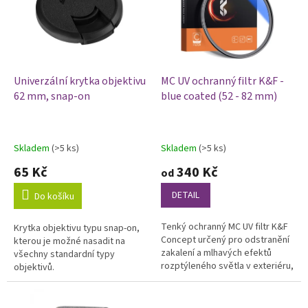
i
u
s
k
p
t
r
ů
o
d
Univerzální krytka objektivu
MC UV ochranný filtr K&F -
u
62 mm, snap-on
blue coated (52 - 82 mm)
k
t
ů
Skladem
(>5 ks)
Skladem
(>5 ks)
Průměrné
Průměrné
hodnocení
hodnocení
65 Kč
340 Kč
od
produktu
produktu
je
je
DETAIL
Do košíku
5,0
5,0
z
z
Tenký ochranný MC UV filtr K&F
Krytka objektivu typu snap-on,
5
5
Concept určený pro odstranění
kterou je možné nasadit na
hvězdiček.
hvězdiček.
zakalení a mlhavých efektů
všechny standardní typy
rozptýleného světla v exteriéru,
objektivů.
rozjasnění a zostření výsledné
fotografie. Pomáhá...