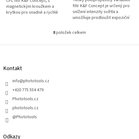
CPL filtr K&F Concept, s
hvězdiček.
filtr K&F Concept je určený pro
magnetickým kroužkem a
snížení intenzity světla a
krytkou pro snadné a rychlé
umožňuje prodloužit expoziční
uchycení na objektiv, určený
čas a snížit hloubku ostrosti.
pro odstranění odlesků a...
8
položek celkem
O
v
l
Z
á
á
d
p
a
a
Kontakt
c
t
í
í
info
@
phototools.cz
p
r
+420 775 554 479
v
Phototools.cz
k
y
phototools.cz
v
@Phototools
ý
p
i
s
Odkazy