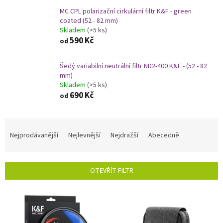
MC CPL polarizační cirkulární filtr K&F - green
coated (52 - 82 mm)
Skladem
(>5 ks)
590 Kč
od
Šedý variabilní neutrální filtr ND2-400 K&F - (52 - 82
mm)
Skladem
(>5 ks)
690 Kč
od
Ř
a
Nejprodávanější
Nejlevnější
Nejdražší
Abecedně
z
e
n
OTEVŘÍT FILTR
í
p
V
r
ý
o
p
d