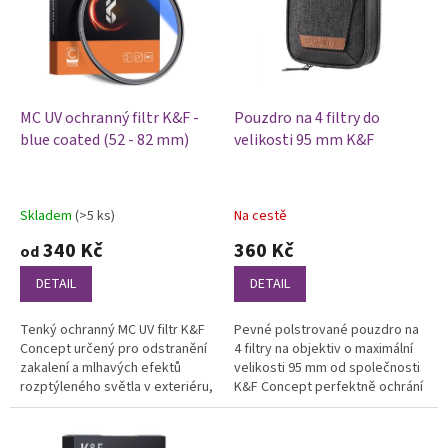
i
u
s
k
p
t
r
ů
o
d
MC UV ochranný filtr K&F -
Pouzdro na 4 filtry do
u
blue coated (52 - 82 mm)
velikosti 95 mm K&F
k
t
ů
Skladem
(>5 ks)
Na cestě
Průměrné
Průměrné
hodnocení
hodnocení
340 Kč
360 Kč
od
produktu
produktu
je
je
DETAIL
DETAIL
5,0
5,0
z
z
Tenký ochranný MC UV filtr K&F
Pevné polstrované pouzdro na
5
5
Concept určený pro odstranění
4 filtry na objektiv o maximální
hvězdiček.
hvězdiček.
zakalení a mlhavých efektů
velikosti 95 mm od společnosti
rozptýleného světla v exteriéru,
K&F Concept perfektně ochrání
rozjasnění a zostření výsledné
vaše filtry během transportu.
fotografie. Pomáhá...
Filtry jsou...