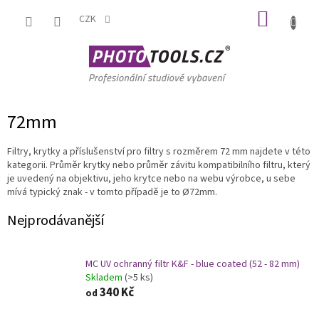
Přejít
NÁKUP
na
CZK
obsah
KOŠÍK
72mm
Filtry, krytky a příslušenství pro filtry s rozměrem 72 mm najdete v této
kategorii. Průměr krytky nebo průměr závitu kompatibilního filtru, který
je uvedený na objektivu, jeho krytce nebo na webu výrobce, u sebe
mívá typický znak - v tomto případě je to Ø72mm.
Nejprodávanější
MC UV ochranný filtr K&F - blue coated (52 - 82 mm)
Skladem
(>5 ks)
340 Kč
od