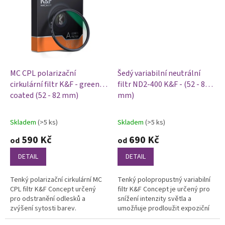
MC CPL polarizační
Šedý variabilní neutrální
cirkulární filtr K&F - green
filtr ND2-400 K&F - (52 - 82
coated (52 - 82 mm)
mm)
Skladem
(>5 ks)
Skladem
(>5 ks)
Průměrné
Průměrné
hodnocení
hodnocení
590 Kč
690 Kč
od
od
produktu
produktu
je
je
DETAIL
DETAIL
5,0
5,0
z
z
Tenký polarizační cirkulární MC
Tenký polopropustný variabilní
5
5
CPL filtr K&F Concept určený
filtr K&F Concept je určený pro
hvězdiček.
hvězdiček.
pro odstranění odlesků a
snížení intenzity světla a
zvýšení sytosti barev.
umožňuje prodloužit expoziční
čas a snížit hloubku ostrosti.