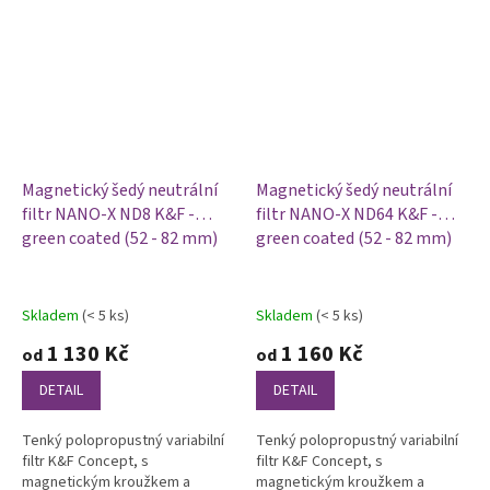
Magnetický šedý neutrální
Magnetický šedý neutrální
filtr NANO-X ND8 K&F -
filtr NANO-X ND64 K&F -
green coated (52 - 82 mm)
green coated (52 - 82 mm)
Skladem
(< 5 ks)
Skladem
(< 5 ks)
1 130 Kč
1 160 Kč
od
od
DETAIL
DETAIL
Tenký polopropustný variabilní
Tenký polopropustný variabilní
filtr K&F Concept, s
filtr K&F Concept, s
magnetickým kroužkem a
magnetickým kroužkem a