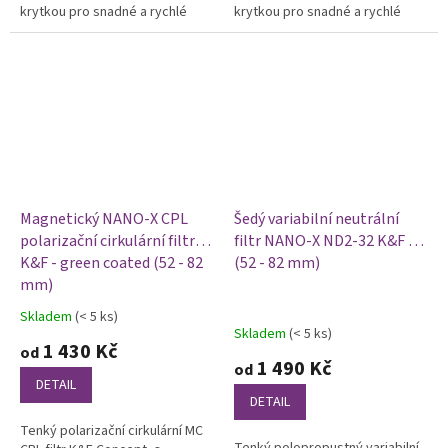
krytkou pro snadné a rychlé
krytkou pro snadné a rychlé
uchycení na objektiv, je určený
uchycení na objektiv, je určený
pro snížení intenzity světla a
pro snížení intenzity světla a...
umožňuje...
Magnetický NANO-X CPL
Šedý variabilní neutrální
polarizační cirkulární filtr
filtr NANO-X ND2-32 K&F -
K&F - green coated (52 - 82
(52 - 82 mm)
mm)
Skladem
(< 5 ks)
Průměrné
Skladem
(< 5 ks)
hodnocení
1 430 Kč
od
produktu
1 490 Kč
od
je
DETAIL
5,0
DETAIL
z
Tenký polarizační cirkulární MC
5
Tenký polopropustný variabilní