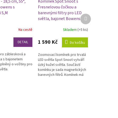
- 18,5 cm, 55°,
Komínek Spot Snoot s
Bowens s
Fresnelovou čočkou a
 S,M
barevnými filtry pro LED
Další
světla, bajonet Bowens
produkt
Na cestě
Skladem
(>5 ks)
Průměrné
hodnocení
produktu
1 590 Kč
DETAIL
Do košíku
je
5,0
pro záblesková a
Zoomovací komínek pro trvalá
z
tla s bajonetem
LED světla Spot Snoot vytváří
5
lněný o voštiny pro
úzký kužel světla. Součástí
hvězdiček.
větla.
komínku je sada magnetických
barevných filtrů. Komínek má
bajonet BOWENS.