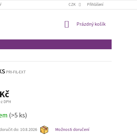
ÁCENÍ A REKLAMACE
OBCHODNÍ PODMÍNKY
CZK
Přihlášení
MOJE OBJEDNÁVKA
NÁKUPNÍ
Prázdný košík
KOŠÍK
ks
PRI-FIL-EXT
 Kč
ez DPH
dem
(>5 ks)
oručit do:
10.8.2026
Možnosti doručení