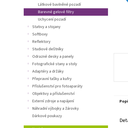
n
Látkové bavlněné pozadí
e
Barevné gelové filtry
l
Uchycení pozadí
Stativy a stojany
Softboxy
Reflektory
Studiové deštníky
Odrazné desky a panely
Fotografické stany a stoly
Adaptéry a držáky
Přepravní tašky a kufry
Příslušenství pro fotoaparáty
Objektivy a příslušenství
Externí zdroje a napájení
Pop
Náhradní výbojky a žárovky
Dárkové poukazy
Det