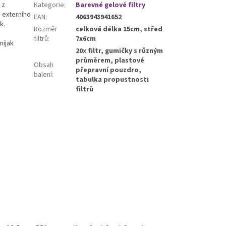
 z
Kategorie
:
Barevné gelové filtry
 externího
EAN
:
4063943941652
k.
Rozměr
celková délka 15cm, střed
filtrů
:
7x6cm
nijak
20x filtr, gumičky s různým
průměrem, plastové
Obsah
přepravní pouzdro,
balení
:
tabulka propustnosti
filtrů