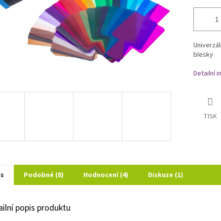
Univerzál
blesky
Detailní 
TISK
is
Podobné (8)
Hodnocení (4)
Diskuze (1)
ailní popis produktu