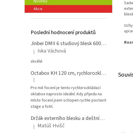
Novinky
Sada
exte
Akce
bles
Uchyc
uprav
Poslední hodnocení produktů
Rozm
Jinbei DMII 6 studiový blesk 600 Ws, Bowens bajonet
Ivka Váchová
|
Hodnocení produktu je 5 z 5 hvězdiček.
skvělé
Octabox KH 120 cm, rychlorozkládací s voštinou, adaptér Bowens
Souvi
|
Hodnocení produktu je 5 z 5 hvězdiček.
Pro mé focení je tento rychlorozkládací
oktabox naprosto ideální. Kdy přijedu na
místo focení jsem schopen rychle postavit
stage a fotit.
Držák externího blesku a deštníku na stativ - celokovový
Matúš Hvišč
|
Hodnocení produktu je 5 z 5 hvězdiček.