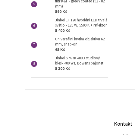
filtr K&F - green coated (52 - 82
mm)
590 Kč
Jinbei EF 120 hybridní LED trvalé
světlo - 120 W, 5500 K + reflektor
5 400 Kč
Univerzální krytka objektivu 62
mm, snap-on
65 Kč
Jinbei SPARK 400D studiový
blesk 400 Ws, Bowens bajonet
5 300 Kč
Z
á
p
a
t
Kontakt
í