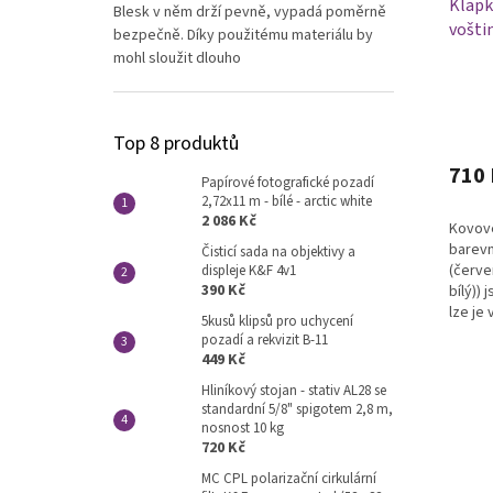
Klapky
Blesk v něm drží pevně, vypadá poměrně
vošti
bezpečně. Díky použitému materiálu by
mohl sloužit dlouho
Průmě
Top 8 produktů
hodno
produ
710 
Papírové fotografické pozadí
je
2,72x11 m - bílé - arctic white
5,0
2 086 Kč
Kovov
z
barevný
5
Čisticí sada na objektivy a
(červe
displeje K&F 4v1
hvězdi
390 Kč
bílý))
lze je
5kusů klipsů pro uchycení
vyměni
pozadí a rekvizit B-11
449 Kč
Hliníkový stojan - stativ AL28 se
standardní 5/8" spigotem 2,8 m,
nosnost 10 kg
720 Kč
MC CPL polarizační cirkulární