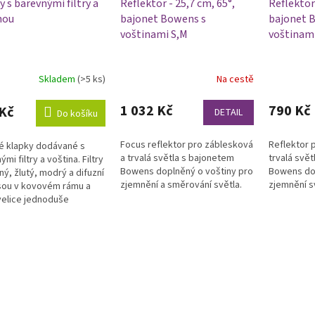
 s barevnými filtry a
Reflektor - 25,7 cm, 65°,
Reflektor 
nou
bajonet Bowens s
bajonet 
voštinami S,M
voštinami
Skladem
(>5 ks)
Na cestě
rné
Průměrné
cení
hodnocení
ktu
produktu
1 032 Kč
790 Kč
Kč
DETAIL
Do košíku
je
5,0
Focus reflektor pro záblesková
Reflektor 
é klapky dodávané s
z
a trvalá světla s bajonetem
trvalá svě
mi filtry a voština. Filtry
5
Bowens doplněný o voštiny pro
Bowens dop
ný, žlutý, modrý a difuzní
ček.
hvězdiček.
zjemnění a směrování světla.
zjemnění s
 jsou v kovovém rámu a
 velice jednoduše
t.