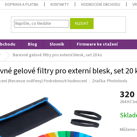
DOPRAVA A PLATBA
KONTAKTY
HODNOCENÍ OBCHODU
VR
HLEDAT
obchodu
Blog
Slovník
Firmware ke stažení
y
Barevné gelové filtry pro externí blesk, set 20 ks
vné gelové filtry pro externí blesk, set 20 
né
cení
(Recenze ověřeny)
Podrobnosti hodnocení
Značka:
Phototools
ní
320
u
264 Kč b
Měrná
Skla
cena:
ek.
Můžeme d