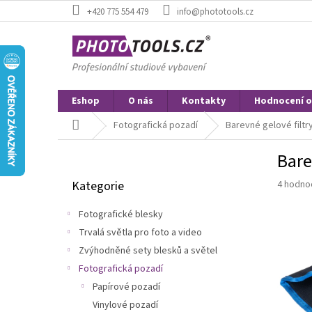
Přejít
+420 775 554 479
info@phototools.cz
na
obsah
Eshop
O nás
Kontakty
Hodnocení 
Domů
Fotografická pozadí
Barevné gelové filtr
P
Bare
o
Přeskočit
s
Průměr
Kategorie
4 hodno
kategorie
t
hodnoce
r
produkt
Fotografické blesky
a
je
Trvalá světla pro foto a video
n
5,0
z
Zvýhodněné sety blesků a světel
n
5
í
Fotografická pozadí
hvězdič
p
Papírové pozadí
a
Vinylové pozadí