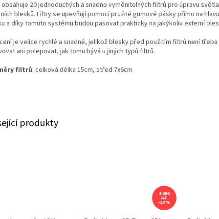
 obsahuje 20 jednoduchých a snadno vyměnitelných filtrů pro úpravu světla
rních blesků. Filtry se upevňují pomocí pružné gumové pásky přímo na hlavu
ku a díky tomuto systému budou pasovat prakticky na jakýkoliv externí bles
ení je velice rychlé a snadné, jelikož blesky před použitím filtrů není třeba 
ovat ani polepovat, jak tomu bývá u jiných typů filtrů.
ěry filtrů
: celková délka 15cm, střed 7x6cm
sející produkty
1 290
Kč
–20 %