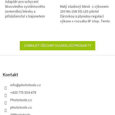
Adaptér pro uchycení
5
libovolného systémového
Malý studiový blesk s výkonem
hvězdiček.
(externího) blesku a
250 Ws (GN 55) LED pilotní
příslušenství s bajonetem
žárovkou a plynulou regulací
Bowens a integrovaným
výkonu v rozsahu 6F stop. Tento
držákem deštníku. Držák lze
blesk cílí na začínající fotografy,
uchytit na stativ nebo
malá studia a...
pohodlně...
ZOBRAZIT VŠECHNY SOUVISEJÍCÍ PRODUKTY
Z
á
p
a
Kontakt
t
í
info
@
phototools.cz
+420 775 554 479
Phototools.cz
phototools.cz