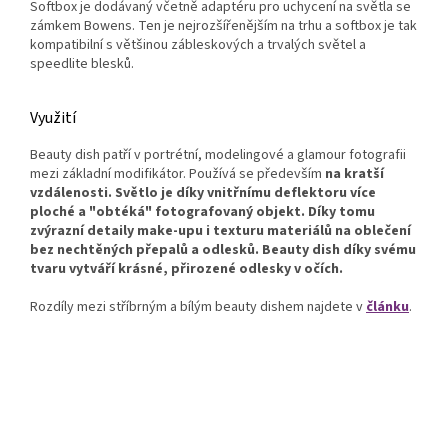
Softbox je dodávaný včetně adaptéru pro uchycení na světla se
zámkem Bowens. Ten je nejrozšířenějším na trhu a softbox je tak
kompatibilní s většinou zábleskových a trvalých světel a
speedlite blesků.
Využití
Beauty dish patří v portrétní, modelingové a glamour fotografii
mezi základní modifikátor. Používá se především
na kratší
vzdálenosti. Světlo je díky vnitřnímu deflektoru více
ploché a "obtéká" fotografovaný objekt. Díky tomu
zvýrazní detaily make-upu i texturu materiálů na oblečení
bez nechtěných přepalů a odlesků. Beauty dish díky svému
tvaru vytváří krásné, přirozené odlesky v očích.
Rozdíly mezi stříbrným a bílým beauty dishem najdete v
článku
.