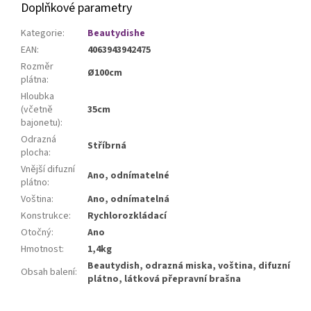
Doplňkové parametry
Kategorie
:
Beautydishe
EAN
:
4063943942475
Rozměr
Ø100cm
plátna
:
Hloubka
(včetně
35cm
bajonetu)
:
Odrazná
Stříbrná
plocha
:
Vnější difuzní
Ano, odnímatelné
plátno
:
Voština
:
Ano, odnímatelná
Konstrukce
:
Rychlorozkládací
Otočný
:
Ano
Hmotnost
:
1,4kg
Beautydish, odrazná miska, voština, difuzní
Obsah balení
:
plátno, látková přepravní brašna