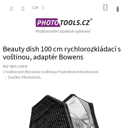
Přejít
NÁKUP
na
CZK
obsah
KOŠÍK
Beauty dish 100 cm rychlorozkládací s
voštinou, adaptér Bowens
REF-BEA-100-R
Průměrné
1 hodnocení
(Recenze ověřeny)
Podrobnosti hodnocení
hodnocení
Značka:
Phototools
produktu
je
5,0
z
5
hvězdiček.