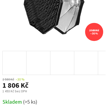
2 580 Kč
–30 %
2 580 Kč
–30 %
1 806 Kč
1 493 Kč bez DPH
Měrná
Skladem
(>5 ks)
cena: