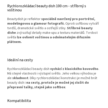
Rychlorozkládací beauty dish 100 cm - stříbrný s
voštinou
Beautydish je reflektor
speciálně navržený pro portrétní,
modelingovou a glamour fotografii.
Oproti softboxu vytváří
tvrdší, dramatické světlo a ostřejší stíny.
Stříbrné beauty
dishe
zvýrazňují detaily make-upu a texturu materiálů. Tvrdost
světla
lze ovlivnit voštinou a odnímatelným difuzním
plátnem.
Ideální na cesty
Rychlorozkládací beauty dish
vychází z klasického kovového
.
Má stejné vlastnosti i výstupní světlo. Jeho velkou výhodou je
ale
skladnost
. Díky rychlorozkládací konstrukci je možné brát
beauty dish i
na cesty, protože je možné jej složit do
přepravní tašky, stejně jako softbox
.
Kompatibilita