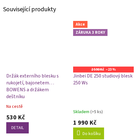
Související produkty
Akce
ZÁRUKA 3 ROKY
2 590 Kč
–23 %
Držák externího blesku s
Jinbei DE 250 studiový blesk
rukojetí, bajonetem
250 Ws
BOWENS a držákem
deštníku
Na cestě
Průměrné
Skladem
(>5 ks)
hodnocení
530 Kč
produktu
1 990 Kč
je
DETAIL
4,0
Do košíku
z