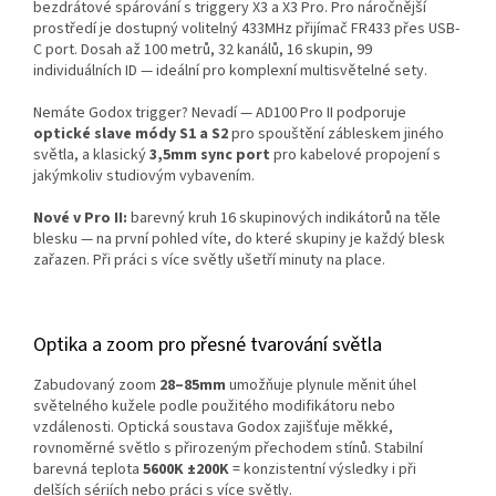
bezdrátové spárování s triggery X3 a X3 Pro. Pro náročnější
prostředí je dostupný volitelný 433MHz přijímač FR433 přes USB-
C port. Dosah až 100 metrů, 32 kanálů, 16 skupin, 99
individuálních ID — ideální pro komplexní multisvětelné sety.
Nemáte Godox trigger? Nevadí — AD100 Pro II podporuje
optické slave módy S1 a S2
pro spouštění zábleskem jiného
světla, a klasický
3,5mm sync port
pro kabelové propojení s
jakýmkoliv studiovým vybavením.
Nové v Pro II:
barevný kruh 16 skupinových indikátorů na těle
blesku — na první pohled víte, do které skupiny je každý blesk
zařazen. Při práci s více světly ušetří minuty na place.
Optika a zoom pro přesné tvarování světla
Zabudovaný zoom
28–85mm
umožňuje plynule měnit úhel
světelného kužele podle použitého modifikátoru nebo
vzdálenosti. Optická soustava Godox zajišťuje měkké,
rovnoměrné světlo s přirozeným přechodem stínů. Stabilní
barevná teplota
5600K ±200K
= konzistentní výsledky i při
delších sériích nebo práci s více světly.