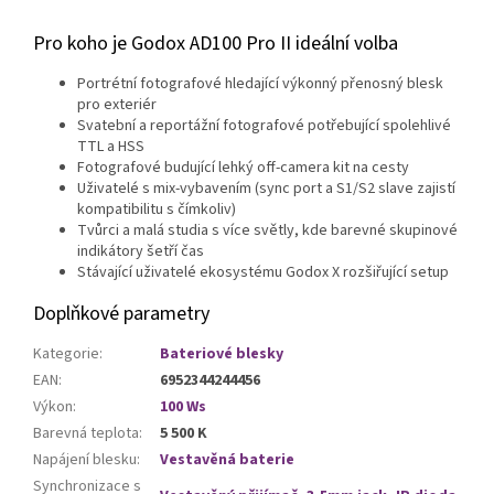
Pro koho je Godox AD100 Pro II ideální volba
Portrétní fotografové hledající výkonný přenosný blesk
pro exteriér
Svatební a reportážní fotografové potřebující spolehlivé
TTL a HSS
Fotografové budující lehký off-camera kit na cesty
Uživatelé s mix-vybavením (sync port a S1/S2 slave zajistí
kompatibilitu s čímkoliv)
Tvůrci a malá studia s více světly, kde barevné skupinové
indikátory šetří čas
Stávající uživatelé ekosystému Godox X rozšiřující setup
Doplňkové parametry
Kategorie
:
Bateriové blesky
EAN
:
6952344244456
Výkon
:
100 Ws
Barevná teplota
:
5 500 K
Napájení blesku
:
Vestavěná baterie
Synchronizace s