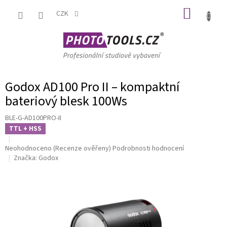
Přejít
NÁKUP
na
CZK
obsah
KOŠÍK
Godox AD100 Pro II – kompaktní
bateriový blesk 100Ws
BLE-G-AD100PRO-II
TTL + HSS
Průměrné
Neohodnoceno
(Recenze ověřeny)
Podrobnosti hodnocení
hodnocení
Značka:
Godox
produktu
je
0,0
z
5
hvězdiček.