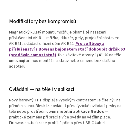
Modifikátory bez kompromisů
Magnetický kulatý mount umožňuje okamžité nasazení
příslušenství AK-R — mřížka, difuzér, gely, projekční nástavec
AK-R21, skládací difuzní dóm AK-R22.
Pro softboxy a
příslušenství s Bowens bajonetem stačí dokoupit držák S3
(prodáván samostatně)
. Dva závitové otvory
1/4"-20
na těle
umožňují přímou montáž na stativ nebo rameno bez dalšího
adaptéru.
Ovládání — na těle i v aplikaci
Nový barevný TFT displej s vysokým kontrastem je čitelný i na
přímém slunci. Blesk lze ovládat přes fyzické ovládací prvky na
těle nebo prostřednictvím
mobilní aplikace Godox
—
praktické zejména při práci s více světly na větším place.
Firmware aktualizace probíhá přímo přes USB-C kabel.