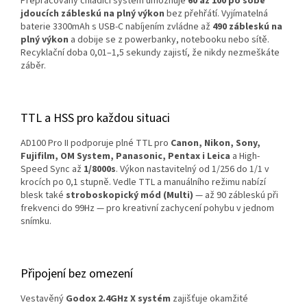
Přepracovaný chladicí systém umožňuje
60 až 100 po sobě
jdoucích zábleskú na plný výkon
bez přehřátí. Vyjímatelná
baterie 3300mAh s USB-C nabíjením zvládne až
490 zábleskú na
plný výkon
a dobije se z powerbanky, notebooku nebo sítě.
Recyklační doba 0,01–1,5 sekundy zajistí, že nikdy nezmeškáte
záběr.
TTL a HSS pro každou situaci
AD100 Pro II podporuje plné TTL pro
Canon, Nikon, Sony,
Fujifilm, OM System, Panasonic, Pentax i Leica
a High-
Speed Sync až
1/8000s
. Výkon nastavitelný od 1/256 do 1/1 v
krocích po 0,1 stupně. Vedle TTL a manuálního režimu nabízí
blesk také
stroboskopický mód (Multi)
— až 90 zábleskú při
frekvenci do 99Hz — pro kreativní zachycení pohybu v jednom
snímku.
Připojení bez omezení
Vestavěný
Godox 2.4GHz X systém
zajišťuje okamžité