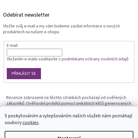
Odebírat newsletter
Vložte svůj e-mail a my vám budeme zasílat informace o nových
produktech na našem e-shopu.
E-mail
Vložením e-mailu souhlasíte s
podmínkami ochrany osobních údajů
PŘIHLÁSIT SE
Recenze zobrazené na těchto stránkách pocházejí od ověřených
zákazníků. Ověřování probíhá pomocí unikátních klíčů generovaných
na základě údajů z uskutečněné objednávky.
S poskytováním a vylepšováním našich služeb nám pomáhají
soubory
cookies
.