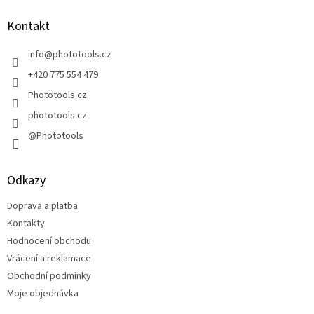
p
a
Kontakt
t
í
info
@
phototools.cz
+420 775 554 479
Phototools.cz
phototools.cz
@Phototools
Odkazy
Doprava a platba
Kontakty
Hodnocení obchodu
Vrácení a reklamace
Obchodní podmínky
Moje objednávka