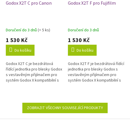
Godox X2T C pro Canon
Godox X2T F pro Fujifilm
Doručení do 3 dnů
(< 5 ks)
Doručení do 3 dnů
1 530 Kč
1 530 Kč
Do košíku
Do košíku
Godox X2T C je bezdrátová
Godox X2T F je bezdrátová řídící
řídící jednotka pro blesky Godox
jednotka pro blesky Godox s
s vestavěným přijímačem pro
vestavěným přijímačem pro
systém Godox X kompatibilní s
systém Godox X kompatibilní s
fotoaparáty Canon, se kterými
fotoaparáty Fujifilm, se kterými
funguje v TTL i HSS režimu....
funguje v TTL i HSS režimu....
ZOBRAZIT VŠECHNY SOUVISEJÍCÍ PRODUKTY
Z
á