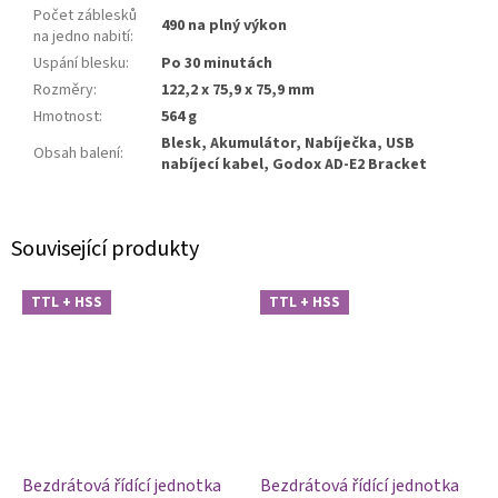
Počet záblesků
490 na plný výkon
na jedno nabití
:
Uspání blesku
:
Po 30 minutách
Rozměry
:
122,2 x 75,9 x 75,9 mm
Hmotnost
:
564 g
Blesk, Akumulátor, Nabíječka, USB
Obsah balení
:
nabíjecí kabel, Godox AD-E2 Bracket
Související produkty
TTL + HSS
TTL + HSS
Bezdrátová řídící jednotka
Bezdrátová řídící jednotka