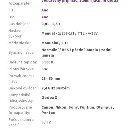
Vestavěný přijímač
,
3,5mm jack
,
IR dioda
fotoaparátem
:
TTL
:
Ano
HSS
:
Ano
Čas dobíjení
:
0,01 - 1,5 s
Nastavení
Manuál - 1/256-1/1 / TTL - +-3EV
výkonu
:
Módy blesku
:
Manuální / TTL
Normální / HSS / přední lamela / zadní
Synchronizace
:
lamela
Barevná teplota
:
5 500 K
Pilotní žárovka
:
5 W
Rozsah zoomu
28 - 85 mm
hlavy
:
Dálkové ovládání
:
2,4 GHz systém
Kompatibilní
Godox X
řídící jednotky
:
Podporované
Canon, Nikon, Sony, Fujifilm, Olympus,
fotoaparáty
:
Pentax
Počet skupin a
5 / 32
kanálů
: