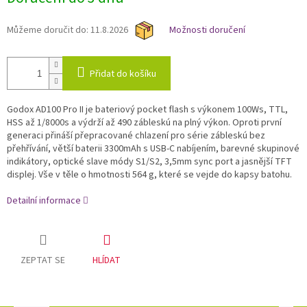
cena:
Můžeme doručit do:
11.8.2026
Možnosti doručení
Přidat do košíku
Godox AD100 Pro II je bateriový pocket flash s výkonem 100Ws, TTL,
HSS až 1/8000s a výdrží až 490 zábleskú na plný výkon. Oproti první
generaci přináší přepracované chlazení pro série zábleskú bez
přehřívání, větší baterii 3300mAh s USB-C nabíjením, barevné skupinové
indikátory, optické slave módy S1/S2, 3,5mm sync port a jasnější TFT
displej. Vše v těle o hmotnosti 564 g, které se vejde do kapsy batohu.
Detailní informace
ZEPTAT SE
HLÍDAT