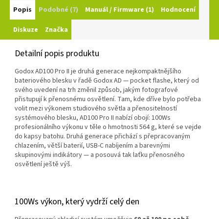
Popis
Podobné (7)
Manuál / Firmware (1)
Hodnocení
Diskuze
Značka
Detailní popis produktu
Godox AD100 Pro II je druhá generace nejkompaktnějšího
bateriového blesku v řadě Godox AD — pocket flashe, který od
svého uvedení na trh změnil způsob, jakým fotografové
přistupují k přenosnému osvětlení. Tam, kde dříve bylo potřeba
volit mezi výkonem studiového světla a přenositelností
systémového blesku, AD100 Pro II nabízí obojí: 100Ws
profesionálního výkonu v těle o hmotnosti 564 g, které se vejde
do kapsy batohu. Druhá generace přichází s přepracovaným
chlazením, větší baterií, USB-C nabíjením a barevnými
skupinovými indikátory — a posouvá tak laťku přenosného
osvětlení ještě výš.
100Ws výkon, který vydrží celý den