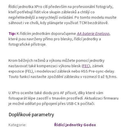
Řídící jednotka XPro cílí především na profesionální fotografy,
kteří potřebují řídit více skupin záblesků a chtějí co
nejpřehlednější a nejrychlejší ovládání. Po tomto modelu musíte
sáhnout i ve chvíli, kdy plánujete využívat TCM bezdrátově.
Tip:
K řídícím jednotkám doporučujeme
AA baterie Eneloop
,
které jsou navrženy přímo pro blesky, řídící jednotky a
fotografické přístroje.
Krom běžných režimů a výkonu můžete pomocí jednotky
nastavovat také kompenzaci výkonu blesk (
FEC
), zámek
expozice (FEL), i modelovací záblesk nebo HSS Pre-sync-delay.
Touto funkcí nastavíte zpoždění záblesku v rozmezí 0 až 9,9 ms.
U XPro oceníte také diodu pro AF přísvit, díky které vám
fotoaparát lépe zaostří v tmavém prostředí. Aktualizaci firmwaru
je možné udělat po připojení přes USB-C k počítači.
Doplňkové parametry
Kategorie
:
Řídící jednotky Godox