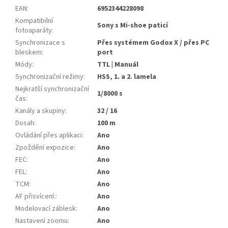
EAN
:
6952344228098
Kompatibilní
Sony s Mi-shoe paticí
fotoaparáty
:
Synchronizace s
Přes systémem Godox X / přes PC
bleskem
:
port
Módy
:
TTL | Manuál
Synchronizační režimy
:
HSS, 1. a 2. lamela
Nejkratší synchronizační
1/8000 s
čas
:
Kanály a skupiny
:
32 / 16
Dosah
:
100 m
Ovládání přes aplikaci
:
Ano
Zpoždění expozice
:
Ano
FEC
:
Ano
FEL
:
Ano
TCM
:
Ano
AF přisvícení:
:
Ano
Modelovací záblesk
:
Ano
Nastavení zoomu
:
Ano