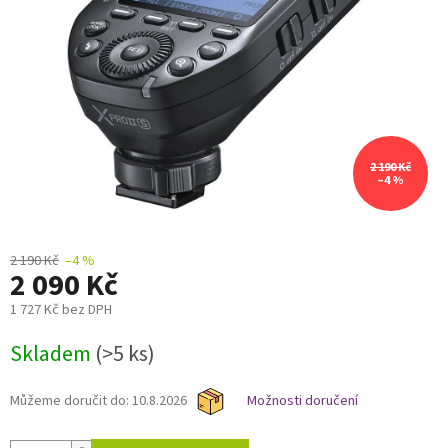
2 190 Kč
–4 %
2 190 Kč
–4 %
2 090 Kč
1 727 Kč bez DPH
Měrná
Skladem
(>5 ks)
cena:
Můžeme doručit do:
10.8.2026
Možnosti doručení