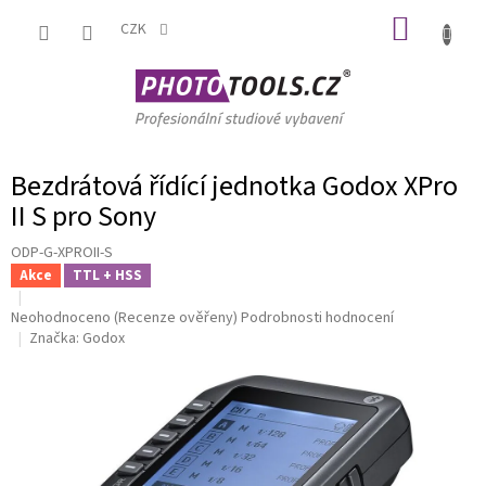
Přejít
NÁKUP
na
CZK
obsah
KOŠÍK
Bezdrátová řídící jednotka Godox XPro
II S pro Sony
ODP-G-XPROII-S
Akce
TTL + HSS
Průměrné
Neohodnoceno
(Recenze ověřeny)
Podrobnosti hodnocení
hodnocení
Značka:
Godox
produktu
je
0,0
z
5
hvězdiček.