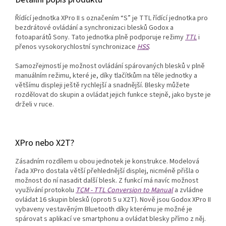
Řídící jednotka XPro II s označením “S” je TTL řídící jednotka pro
bezdrátové ovládání a synchronizaci blesků Godox a
fotoaparátů Sony. Tato jednotka plně podporuje režimy
TTL
i
přenos vysokorychlostní synchronizace
HSS
.
Samozřejmostí je možnost ovládání spárovaných blesků v plně
manuálním režimu, které je, díky tlačítkům na těle jednotky a
většímu displeji ještě rychlejší a snadnější. Blesky můžete
rozdělovat do skupin a ovládat jejich funkce stejně, jako byste je
drželi v ruce.
XPro nebo X2T?
Zásadním rozdílem u obou jednotek je konstrukce. Modelová
řada XPro dostala větší přehlednější displej, nicméně přišla o
možnost do ní nasadit další blesk. Z funkcí má navíc možnost
využívání protokolu
TCM - TTL Conversion to Manual
a zvládne
ovládat 16 skupin blesků (oproti 5 u X2T). Nově jsou
Godox XPro II
vybaveny vestavěným Bluetooth díky kterému je možné je
spárovat s aplikací ve smartphonu a ovládat blesky přímo z něj.