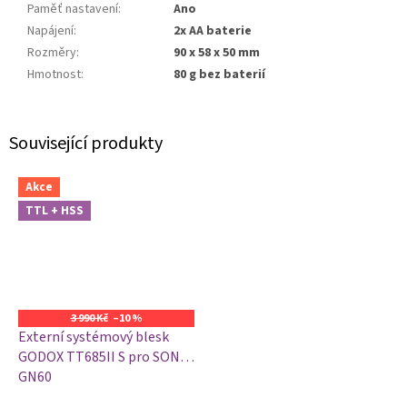
Paměť nastavení
:
Ano
Napájení
:
2x AA baterie
Rozměry
:
90 x 58 x 50 mm
Hmotnost
:
80 g bez baterií
Související produkty
Akce
TTL + HSS
3 990 Kč
–10 %
Externí systémový blesk
GODOX TT685II S pro SONY,
GN60