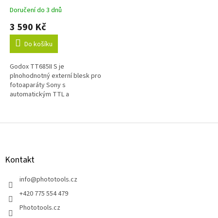
Doručení do 3 dnů
Průměrné
hodnocení
3 590 Kč
produktu
je
Do košíku
5,0
z
Godox TT685II S je
5
plnohodnotný externí blesk pro
hvězdiček.
fotoaparáty Sony s
automatickým TTL a
vysokorychlostní synchronizací
HSS až 1/8 000 s — zvládnete
tedy správně exponovaný
Z
záběr...
á
p
a
Kontakt
t
í
info
@
phototools.cz
+420 775 554 479
Phototools.cz