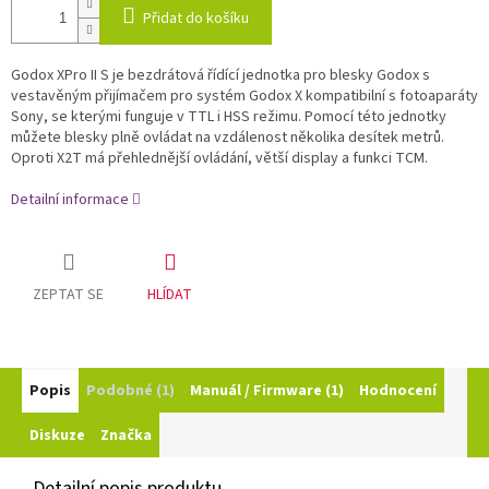
Přidat do košíku
Godox XPro II S je bezdrátová řídící jednotka pro blesky Godox s
vestavěným přijímačem pro systém Godox X kompatibilní s fotoaparáty
Sony, se kterými funguje v TTL i HSS režimu. Pomocí této jednotky
můžete blesky plně ovládat na vzdálenost několika desítek metrů.
Oproti X2T má přehlednější ovládání, větší display a funkci TCM.
Detailní informace
ZEPTAT SE
HLÍDAT
Popis
Podobné (1)
Manuál / Firmware (1)
Hodnocení
Diskuze
Značka
Detailní popis produktu