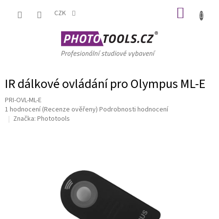
Přejít
NÁKUP
na
CZK
obsah
KOŠÍK
IR dálkové ovládání pro Olympus ML-E
PRI-OVL-ML-E
Průměrné
1 hodnocení
(Recenze ověřeny)
Podrobnosti hodnocení
hodnocení
Značka:
Phototools
produktu
je
5,0
z
5
hvězdiček.