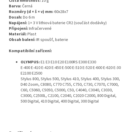
Čistá hmotnost:
10 g
Barva:
Černá
Rozměry (d × š × v) mm:
60x28x7
Dosah:
Do 6 m
Napájení:
1× 3 V lithiová baterie CR2 (součást dodávky)
Připojení:
Infračervené
Materiál:
Plast
Obsah balení:
IR spoušť, baterie
Kompatibilní zařízení:
OLYMPUS:
E1 E3 E10 E20 E100RS E300 E330
E-400 E-410 E-420 E-450 E-500 E-510 E-520 E-600 E-620 E-30
E2100 E2500
Stylus 800, Stylus 500, Stylus 410, Stylus 400, Stylus 300,
D40 Zoom, C8080, C770 C755, C750, C730, C7070, C7000,
C60, C5060, C5050, C5000, C50, C4040, C3040, C3030,
C3000, C2500L, C2100, C2040, C2020 C2000, 800 Digital,
500 Digital, 410 Digital, 400 Digital, 300 Digital