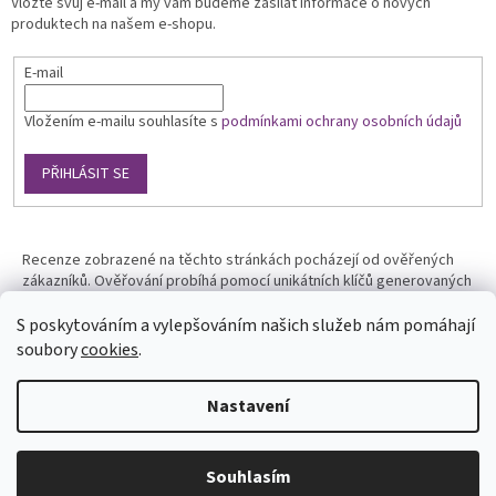
Vložte svůj e-mail a my vám budeme zasílat informace o nových
produktech na našem e-shopu.
E-mail
Vložením e-mailu souhlasíte s
podmínkami ochrany osobních údajů
PŘIHLÁSIT SE
Recenze zobrazené na těchto stránkách pocházejí od ověřených
zákazníků. Ověřování probíhá pomocí unikátních klíčů generovaných
na základě údajů z uskutečněné objednávky.
S poskytováním a vylepšováním našich služeb nám pomáhají
soubory
cookies
.
Nastavení
Vytvořil Shoptet
Souhlasím
Copyright 2026
Phototools.cz
. Všechna práva vyhrazena.