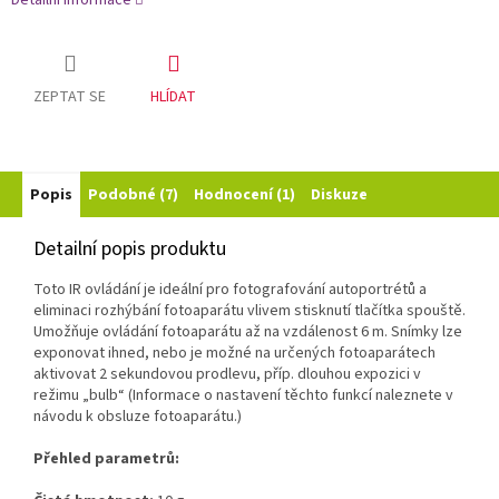
Detailní informace
ZEPTAT SE
HLÍDAT
Popis
Podobné (7)
Hodnocení (1)
Diskuze
Detailní popis produktu
Toto IR ovládání je ideální pro fotografování autoportrétů a
eliminaci rozhýbání fotoaparátu vlivem stisknutí tlačítka spouště.
Umožňuje ovládání fotoaparátu až na vzdálenost 6 m. Snímky lze
exponovat ihned, nebo je možné na určených fotoaparátech
aktivovat 2 sekundovou prodlevu, příp. dlouhou expozici v
režimu „bulb“ (Informace o nastavení těchto funkcí naleznete v
návodu k obsluze fotoaparátu.)
Přehled parametrů: