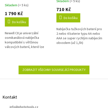
Skladem
(< 5 ks)
Průměrné
Skladem
(< 5 ks)
hodnocení
710 Kč
produktu
1 790 Kč
je
Do košíku
5,0
Do košíku
z
Nabíječka tužkových baterií pro
5
Newell C8 je univerzální
2 nebo 4 baterie typu AA nebo
hvězdiček.
osmikanálová nabíječka
AAA se super rychlým nabíjecím
kompatibilní s většinou
obvodem (až 1,5h)
válcových baterií, které lze
zakoupit. LCD displej zobrazuje
napětí, proud, dobu nabíjení,
vnitřní odpor...
ZOBRAZIT VŠECHNY SOUVISEJÍCÍ PRODUKTY
Z
á
p
a
Kontakt
t
í
info
@
phototools.cz