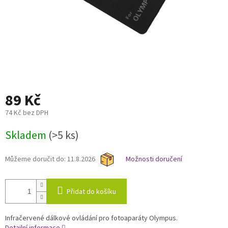
89 Kč
74 Kč bez DPH
Měrná
Skladem
(>5 ks)
cena:
Můžeme doručit do:
11.8.2026
Možnosti doručení
Přidat do košíku
Infračervené dálkové ovládání pro fotoaparáty Olympus.