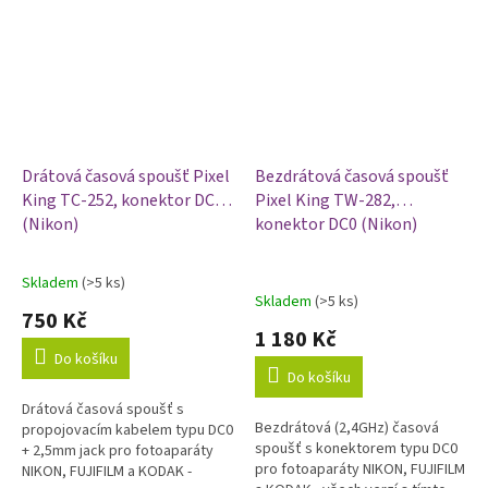
Drátová časová spoušť Pixel
Bezdrátová časová spoušť
King TC-252, konektor DC0
Pixel King TW-282,
(Nikon)
konektor DC0 (Nikon)
Skladem
(>5 ks)
Průměrné
Skladem
(>5 ks)
hodnocení
750 Kč
produktu
1 180 Kč
je
Do košíku
5,0
Do košíku
z
Drátová časová spoušť s
5
Bezdrátová (2,4GHz) časová
propojovacím kabelem typu DC0
hvězdiček.
spoušť s konektorem typu DC0
+ 2,5mm jack pro fotoaparáty
pro fotoaparáty NIKON, FUJIFILM
NIKON, FUJIFILM a KODAK -