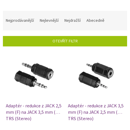
Ř
a
Nejprodávanější
Nejlevnější
Nejdražší
Abecedně
z
e
n
OTEVŘÍT FILTR
í
p
V
r
ý
o
p
d
i
u
s
k
p
t
r
ů
o
d
Adaptér - redukce z JACK 2,5
Adaptér - redukce z JACK 3,5
u
mm (F) na JACK 3,5 mm (M)
mm (F) na JACK 2,5 mm (M)
k
TRS (Stereo)
TRS (Stereo)
t