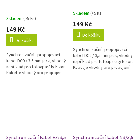
Skladem
(>5 ks)
Průměrné
Skladem
(>5 ks)
hodnocení
149 Kč
produktu
149 Kč
je
Do košíku
5,0
Do košíku
z
Synchronizační - propojovací
5
Synchronizační - propojovací
kabel DC2 / 3,5 mm jack, vhodný
hvězdiček.
kabel DC0 / 3,5 mm jack, vhodný
například pro fotoaparáty Nikon.
například pro fotoaparáty Nikon.
Kabel je vhodný pro propojení
Kabel je vhodný pro propojení
fotoaparátu s odpalovačem,
fotoaparátu s odpalovačem,
dálkovou spouští nebo...
dálkovou spouští nebo...
Synchronizační kabel E3/3,5
Synchronizační kabel N3/3,5