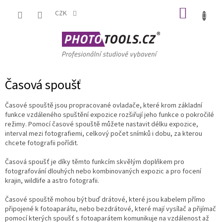
Přejít
NÁKUP
na
CZK
obsah
KOŠÍK
Časová spoušť
Časové spouště jsou propracované ovladače, které krom základní
funkce vzdáleného spuštění expozice rozšiřují jeho funkce o pokročilé
režimy. Pomocí časové spouště můžete nastavit délku expozice,
interval mezi fotografiemi, celkový počet snímků i dobu, za kterou
chcete fotografii pořídit.
Časová spoušť je díky těmto funkcím skvělým doplňkem pro
fotografování dlouhých nebo kombinovaných expozic a pro focení
krajin, wildlife a astro fotografii.
Časové spouště mohou být buď drátové, které jsou kabelem přímo
připojené k fotoaparátu, nebo bezdrátové, které mají vysílač a přijímač
pomocí kterých spoušť s fotoaparátem komunikuje na vzdálenost až