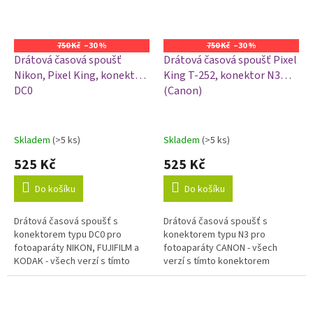
750 Kč
–30 %
750 Kč
–30 %
Drátová časová spoušť
Drátová časová spoušť Pixel
Nikon, Pixel King, konektor
King T-252, konektor N3
DC0
(Canon)
Skladem
(>5 ks)
Skladem
(>5 ks)
525 Kč
525 Kč
Do košíku
Do košíku
Drátová časová spoušť s
Drátová časová spoušť s
konektorem typu DC0 pro
konektorem typu N3 pro
fotoaparáty NIKON, FUJIFILM a
fotoaparáty CANON - všech
KODAK - všech verzí s tímto
verzí s tímto konektorem
konektorem