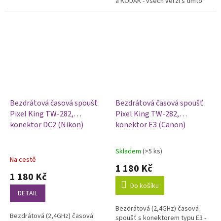
a KODAK - všech verzí s tímto
všechny další fotoaparáty s
konektorem
tímto konektorem
Bezdrátová časová spoušť
Bezdrátová časová spoušť
Pixel King TW-282,
Pixel King TW-282,
konektor DC2 (Nikon)
konektor E3 (Canon)
Skladem
(>5 ks)
Průměrné
Na cestě
hodnocení
1 180 Kč
produktu
1 180 Kč
je
Do košíku
5,0
DETAIL
z
Bezdrátová (2,4GHz) časová
5
Bezdrátová (2,4GHz) časová
spoušť s konektorem typu E3 -
hvězdiček.