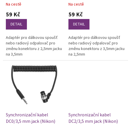
ů
Na cestě
Na cestě
Průměrné
Průměrné
hodnocení
hodnocení
59 Kč
59 Kč
produktu
produktu
je
je
DETAIL
DETAIL
5,0
5,0
z
z
Adaptér pro dálkovou spoušť
Adaptér pro dálkovou spoušť
5
5
nebo radiový odpalovač pro
nebo radiový odpalovač pro
hvězdiček.
hvězdiček.
změnu konektoru z 2,5mm jacku
změnu konektoru z 3,5mm jacku
na 3,5mm
na 2,5mm
Synchronizační kabel
Synchronizační kabel
DC0/3,5 mm jack (Nikon)
DC2/3,5 mm jack (Nikon)