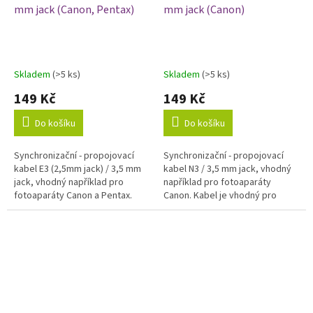
mm jack (Canon, Pentax)
mm jack (Canon)
Skladem
(>5 ks)
Skladem
(>5 ks)
149 Kč
149 Kč
Do košíku
Do košíku
Synchronizační - propojovací
Synchronizační - propojovací
kabel E3 (2,5mm jack) / 3,5 mm
kabel N3 / 3,5 mm jack, vhodný
jack, vhodný například pro
například pro fotoaparáty
fotoaparáty Canon a Pentax.
Canon. Kabel je vhodný pro
Kabel je vhodný pro propojení
propojení fotoaparátu s
fotoaparátu s odpalovačem,...
odpalovačem, dálkovou spouští
nebo...