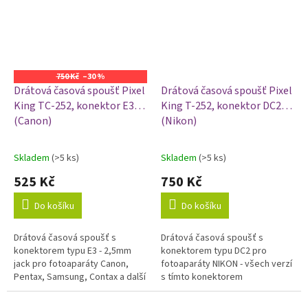
750 Kč
–30 %
Drátová časová spoušť Pixel
Drátová časová spoušť Pixel
King TC-252, konektor E3
King T-252, konektor DC2
(Canon)
(Nikon)
Skladem
(>5 ks)
Skladem
(>5 ks)
Průměrné
Průměrné
hodnocení
hodnocení
525 Kč
750 Kč
produktu
produktu
je
je
Do košíku
Do košíku
5,0
5,0
z
z
Drátová časová spoušť s
Drátová časová spoušť s
5
5
konektorem typu E3 - 2,5mm
konektorem typu DC2 pro
hvězdiček.
hvězdiček.
jack pro fotoaparáty Canon,
fotoaparáty NIKON - všech verzí
Pentax, Samsung, Contax a další
s tímto konektorem