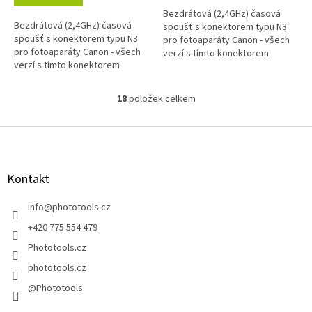
z
Bezdrátová (2,4GHz) časová
5
Bezdrátová (2,4GHz) časová
spoušť s konektorem typu N3
hvězdiček.
spoušť s konektorem typu N3
pro fotoaparáty Canon - všech
pro fotoaparáty Canon - všech
verzí s tímto konektorem
verzí s tímto konektorem
18
položek celkem
O
v
l
Z
á
á
d
p
a
a
Kontakt
c
t
í
í
info
@
phototools.cz
p
r
+420 775 554 479
v
Phototools.cz
k
y
phototools.cz
v
@Phototools
ý
p