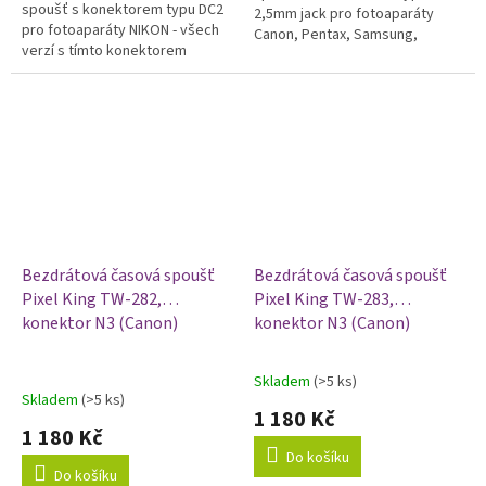
spoušť s konektorem typu DC2
2,5mm jack pro fotoaparáty
pro fotoaparáty NIKON - všech
Canon, Pentax, Samsung,
verzí s tímto konektorem
Contax a další
Bezdrátová časová spoušť
Bezdrátová časová spoušť
Pixel King TW-282,
Pixel King TW-283,
konektor N3 (Canon)
konektor N3 (Canon)
Skladem
(>5 ks)
Průměrné
Skladem
(>5 ks)
hodnocení
1 180 Kč
produktu
1 180 Kč
je
Do košíku
5,0
Do košíku