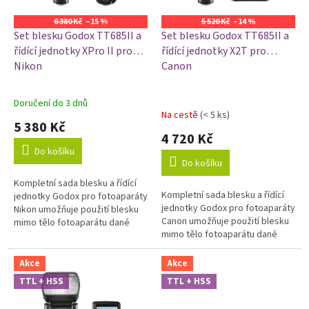
r
o
6 380 Kč
–15 %
5 520 Kč
–14 %
d
Set blesku Godox TT685II a
Set blesku Godox TT685II a
u
řídící jednotky XPro II pro
řídící jednotky X2T pro
k
Nikon
Canon
t
ů
Doručení do 3 dnů
Průměrné
Na cestě
(< 5 ks)
hodnocení
5 380 Kč
produktu
4 720 Kč
je
Do košíku
5,0
Do košíku
z
Kompletní sada blesku a řídící
5
Kompletní sada blesku a řídící
jednotky Godox pro fotoaparáty
hvězdiček.
jednotky Godox pro fotoaparáty
Nikon umožňuje použití blesku
Canon umožňuje použití blesku
mimo tělo fotoaparátu dané
mimo tělo fotoaparátu dané
značky. Použitím této sady
značky. Použitím této sady
můžete blesk s fotoaparátem...
můžete blesk s fotoaparátem...
Akce
Akce
TTL + HSS
TTL + HSS