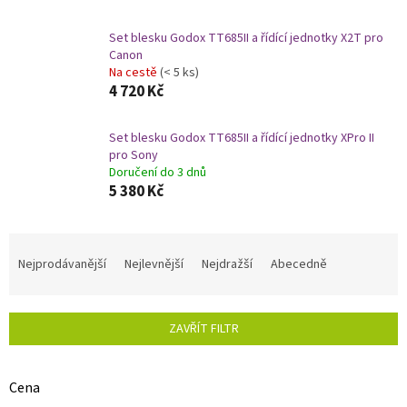
Set blesku Godox TT685II a řídící jednotky X2T pro
Canon
Na cestě
(< 5 ks)
4 720 Kč
Set blesku Godox TT685II a řídící jednotky XPro II
pro Sony
Doručení do 3 dnů
5 380 Kč
Ř
a
Nejprodávanější
Nejlevnější
Nejdražší
Abecedně
z
e
n
ZAVŘÍT FILTR
í
p
r
Cena
o