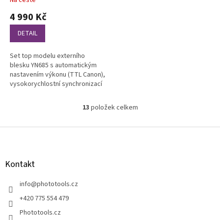
Na cestě
4 990 Kč
DETAIL
Set top modelu externího
blesku YN685 s automatickým
nastavením výkonu (TTL Canon),
vysokorychlostní synchronizací
HSS a nejširšími možnostmi
bezdrátového ovládání s řídící...
13
položek celkem
O
v
l
Z
á
á
d
p
a
a
Kontakt
c
t
í
í
info
@
phototools.cz
p
r
+420 775 554 479
v
Phototools.cz
k