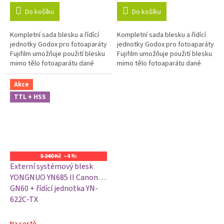
Do košíku
Do košíku
Kompletní sada blesku a řídící
Kompletní sada blesku a řídící
jednotky Godox pro fotoaparáty
jednotky Godox pro fotoaparáty
Fujifilm umožňuje použití blesku
Fujifilm umožňuje použití blesku
mimo tělo fotoaparátu dané
mimo tělo fotoaparátu dané
značky. Použitím této sady
značky. Použitím této sady
můžete blesk s fotoaparátem...
můžete blesk s fotoaparátem...
Akce
TTL + HSS
5 240 Kč
–4 %
Externí systémový blesk
YONGNUO YN685 II Canon,
GN60 + řídící jednotka YN-
622C-TX