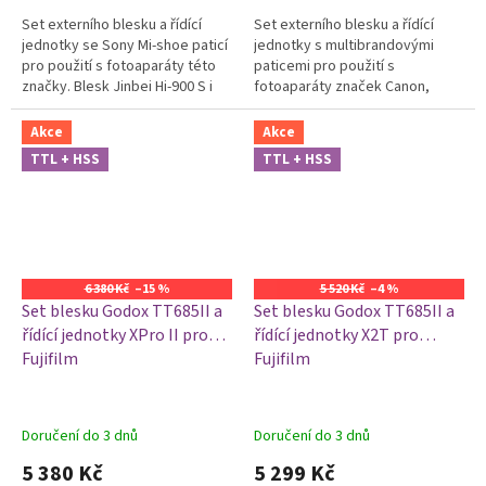
Set externího blesku a řídící
Set externího blesku a řídící
jednotky se Sony Mi-shoe paticí
jednotky s multibrandovými
pro použití s fotoaparáty této
paticemi pro použití s
značky. Blesk Jinbei Hi-900 S i
fotoaparáty značek Canon,
jednotka TR-Q7 II S podporují
Nikon, Fujifilm, Olympus,
režimy TTL, HSS i...
Panasonic Lumix, Leica a Sony (s
Akce
Akce
redukcí)....
TTL + HSS
TTL + HSS
6 380 Kč
–15 %
5 520 Kč
–4 %
Set blesku Godox TT685II a
Set blesku Godox TT685II a
řídící jednotky XPro II pro
řídící jednotky X2T pro
Fujifilm
Fujifilm
Doručení do 3 dnů
Doručení do 3 dnů
5 380 Kč
5 299 Kč