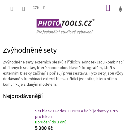
Přejít
NÁKUP
na
CZK
obsah
KOŠÍK
Zvýhodněné sety
Zvýhodněné sety externích blesků a řídících jednotek jsou kombinací
oblíbených sestav, které napomohou hlavně fotografům, kteří s
externími blesky začínají a pořizují první sestavu. Tyto sety jsou vždy
dodávané v kombinaci externí blesk + řídící jednotka, která přímo
komunikuje s daným modelem.
Nejprodávanější
Set blesku Godox TT685II a řídící jednotky XPro II
pro Nikon
Doručení do 3 dnů
5 380 Kč