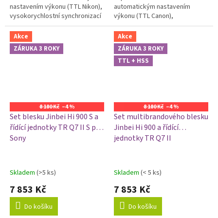
nastavením výkonu (TTL Nikon),
automatickým nastavením
vysokorychlostní synchronizací
výkonu (TTL Canon),
HSS a nejširšími možnostmi
vysokorychlostní synchronizací
bezdrátového ovládání s řídící...
HSS a možností bezdrátového
Akce
Akce
ovládání řídící jednotky...
ZÁRUKA 3 ROKY
ZÁRUKA 3 ROKY
TTL + HSS
8 180 Kč
–4 %
8 180 Kč
–4 %
Set blesku Jinbei Hi 900 S a
Set multibrandového blesku
řídící jednotky TR Q7 II S pro
Jinbei Hi 900 a řídící
Sony
jednotky TR Q7 II
Skladem
(>5 ks)
Skladem
(< 5 ks)
7 853 Kč
7 853 Kč
Do košíku
Do košíku