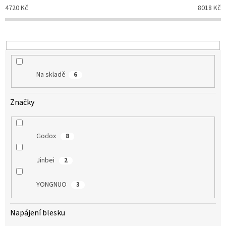
d
4720
Kč
8018
Kč
u
k
t
ů
Na skladě
6
Značky
Godox
8
Jinbei
2
YONGNUO
3
Napájení blesku