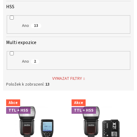
HSS
Ano
13
Multi expozice
Ano
2
VYMAZAT FILTRY
Položek k zobrazení:
13
V
Akce
Akce
ý
TTL + HSS
TTL + HSS
p
i
s
p