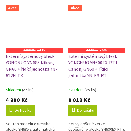
značky. Použitím této sady
můžete blesk s fotoaparátem...
můžete blesk s fotoaparátem...
Akce
Akce
5 240 Kč
–4 %
8 440 Kč
–5 %
Externí systémový blesk
Externí systémový blesk
YONGNUO YN685 Nikon,
YONGNUO YN600EX-RT II
GN60 + řídící jednotka YN-
Canon, GN60 + řídící
622N-TX
jednotka YN-E3-RT
Skladem
(>5 ks)
Skladem
(>5 ks)
4 990 Kč
8 018 Kč
Do košíku
Do košíku
Set top modelu externího
Set vylepšené verze
blesku YN685 s automatickým
úspěšného blesku YN600EX-RT s