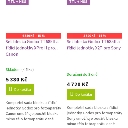
TTL + HSS
TTL + HSS
6 380 Kč
–15 %
5 520 Kč
–14 %
Set blesku Godox TT685II a
Set blesku Godox TT685II a
řídící jednotky XPro II pro
řídící jednotky X2T pro Sony
Canon
Skladem
(< 5 ks)
Průměrné
Doručení do 3 dnů
hodnocení
5 380 Kč
produktu
4 720 Kč
je
Do košíku
5,0
Do košíku
z
Kompletní sada blesku a řídící
5
Kompletní sada blesku a řídící
jednotky Godox pro fotoaparáty
hvězdiček.
jednotky Godox pro fotoaparáty
Canon umožňuje použití blesku
Sony umožňuje použití blesku
mimo tělo fotoaparátu dané
mimo tělo fotoaparátu dané
značky. Použitím této sady