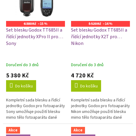
6 380 Kč
–15 %
5 520 Kč
–14 %
Set blesku Godox TT685II a
Set blesku Godox TT685II a
řídící jednotky XPro II pro
řídící jednotky X2T pro
Sony
Nikon
Doručení do 3 dnů
Doručení do 3 dnů
5 380 Kč
4 720 Kč
Do košíku
Do košíku
Kompletní sada blesku a řídící
Kompletní sada blesku a řídící
jednotky Godox pro fotoaparáty
jednotky Godox pro fotoaparáty
Sony umožňuje použití blesku
Nikon umožňuje použití blesku
mimo tělo fotoaparátu dané
mimo tělo fotoaparátu dané
značky. Použitím této sady
značky. Použitím této sady
můžete blesk s fotoaparátem...
můžete blesk s fotoaparátem...
Akce
Akce