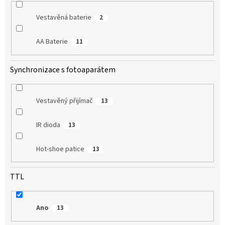
Vestavěná baterie
2
AA Baterie
11
Synchronizace s fotoaparátem
Vestavěný přijímač
13
IR dioda
13
Hot-shoe patice
13
TTL
Ano
13