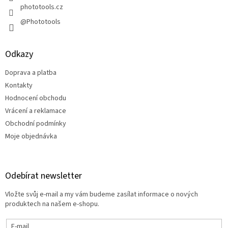
y
phototools.cz
v
@Phototools
ý
p
i
s
Odkazy
u
Doprava a platba
Kontakty
Hodnocení obchodu
Vrácení a reklamace
Obchodní podmínky
Moje objednávka
Odebírat newsletter
Vložte svůj e-mail a my vám budeme zasílat informace o nových
produktech na našem e-shopu.
E-mail