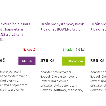
 externího blesku s
Držák pro systémový blesk
Držák pro
etí, bajonetem
+ bajonet BOWENS typ L
+ bajone
NS a držákem
íku
Na cestě
Skladem
(>5 ks)
rné
Průměrné
Průměrné
cení
hodnocení
hodnocení
ktu
produktu
produktu
Kč
470 Kč
350 Kč
DETAIL
Do košíku
je
je
5,0
5,0
r pro uchycení
Adaptér pro uchycení
Adaptér pr
z
z
olného systémového
libovolného systémového
libovolné
5
5
ního) blesku a
(externího) blesku a
(externího)
ček.
hvězdiček.
hvězdiček.
šenství s bajonetem
příslušenství s bajonetem
příslušens
s a integrovaným
Bowens (softboxy, reflektory,
Bowens. T
m deštníku. Držák lze
komínky, ...). Snadno tak lze
speciálně p
t na stativ nebo
používat systémový blesk...
ně...