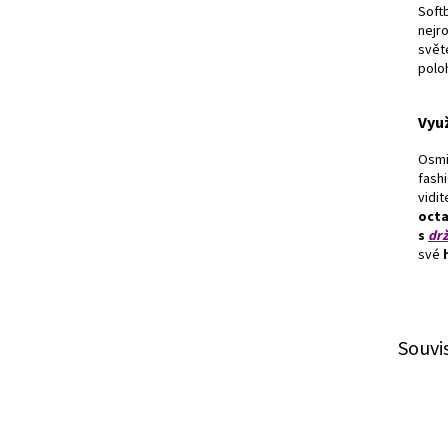
Soft
nejro
světe
polo
Využ
Osmi
fashi
vidit
octa
s
dr
své
Souvi