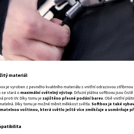
žitý materiál
ox je vyroben z pevného kvalitního materiálu s vnitřní odrazovou stříbrnou
á se stará o
maximální světelný výstup
. Difuzní plátna softboxu jsou čistě 
á proti UV. Díky tomu je
zajištěno přesné podání barev
. Obě vnitřní plát
matelná. Díky tomu je možné měnit měkkost světla.
Softbox je také vyba
matelnou voštinou, která světlo ještě více změkčuje a usměrňuje p
patibilita