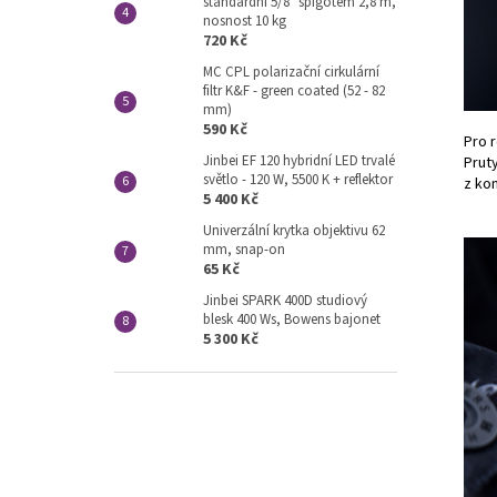
standardní 5/8" spigotem 2,8 m,
nosnost 10 kg
720 Kč
MC CPL polarizační cirkulární
filtr K&F - green coated (52 - 82
mm)
590 Kč
Pro r
Jinbei EF 120 hybridní LED trvalé
Prut
světlo - 120 W, 5500 K + reflektor
z ko
5 400 Kč
Univerzální krytka objektivu 62
mm, snap-on
65 Kč
Jinbei SPARK 400D studiový
blesk 400 Ws, Bowens bajonet
5 300 Kč