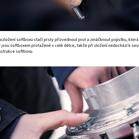
ozložení softboxu stačí prsty přizvednout prut a zmáčknout pojistku, která j
y jsou softboxem protažené v celé délce, takže při složení nedochází k ses
nstrukce softboxu.