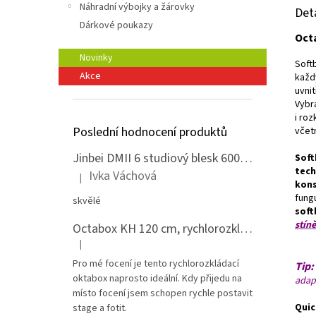
Náhradní výbojky a žárovky
Det
Dárkové poukazy
Oct
Novinky
Soft
Akce
každ
uvnit
Vybra
i ro
Poslední hodnocení produktů
včet
Jinbei DMII 6 studiový blesk 600 Ws, Bowens bajonet
Soft
tech
Ivka Váchová
|
Hodnocení produktu je 5 z 5 hvězdiček.
kons
fung
skvělé
soft
stín
Octabox KH 120 cm, rychlorozkládací s voštinou, adaptér Bowens
|
Hodnocení produktu je 5 z 5 hvězdiček.
Pro mé focení je tento rychlorozkládací
Tip:
oktabox naprosto ideální. Kdy přijedu na
adap
místo focení jsem schopen rychle postavit
Quic
stage a fotit.