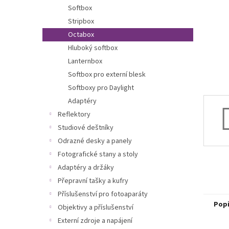
n
Softbox
e
Stripbox
l
Octabox
Hluboký softbox
Lanternbox
Softbox pro externí blesk
Softboxy pro Daylight
Adaptéry
Reflektory
Studiové deštníky
Odrazné desky a panely
Fotografické stany a stoly
Adaptéry a držáky
Přepravní tašky a kufry
Příslušenství pro fotoaparáty
Pop
Objektivy a příslušenství
Externí zdroje a napájení