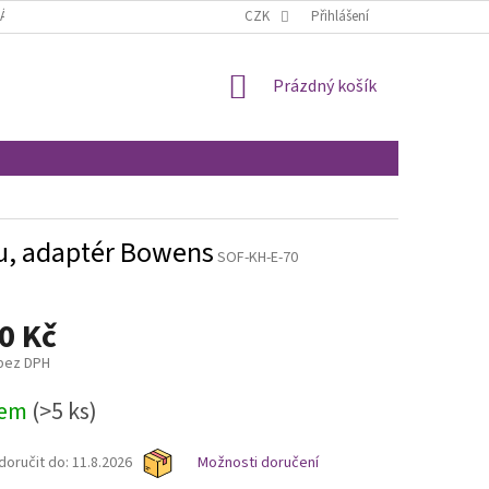
ÁCENÍ A REKLAMACE
OBCHODNÍ PODMÍNKY
CZK
Přihlášení
MOJE OBJEDNÁVKA
NÁKUPNÍ
Prázdný košík
KOŠÍK
ou, adaptér Bowens
SOF-KH-E-70
0 Kč
 bez DPH
dem
(>5 ks)
oručit do:
11.8.2026
Možnosti doručení