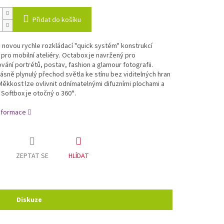
Přidat do košíku
 novou rychle rozkládací "quick systém" konstrukcí
pro mobilní ateliéry. Octabox je navržený pro
vání portrétů, postav, fashion a glamour fotografii.
rásně plynulý přechod světla ke stínu bez viditelných hran
Měkkost lze ovlivnit odnímatelnými difuzními plochami a
 Softbox je otočný o 360°.
informace
ZEPTAT SE
HLÍDAT
Diskuze