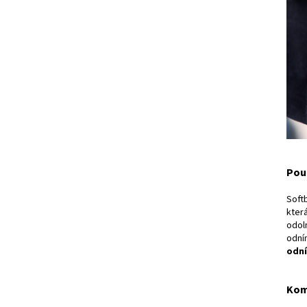
Pou
Softb
kter
odoln
odní
odní
Kom