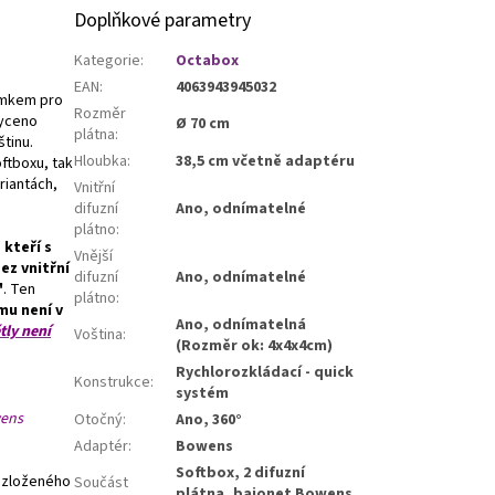
Doplňkové parametry
Kategorie
:
Octabox
EAN
:
4063943945032
zámkem pro
Rozměr
hyceno
Ø 70 cm
plátna
:
štinu.
Hloubka
:
38,5 cm včetně adaptéru
oftboxu, tak
riantách,
Vnitřní
difuzní
Ano, odnímatelné
plátno
:
 kteří s
Vnější
ez vnitřní
difuzní
Ano, odnímatelné
"
. Ten
plátno
:
mu není v
Ano, odnímatelná
tly není
Voština
:
(Rozměr ok: 4x4x4cm)
Rychlorozkládací - quick
Konstrukce
:
systém
wens
Otočný
:
Ano, 360°
Adaptér
:
Bowens
Softbox, 2 difuzní
rozloženého
Součást
plátna, bajonet Bowens,