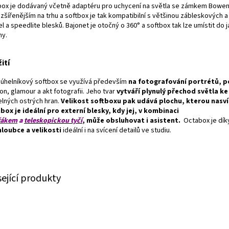
box je dodávaný včetně adaptéru pro uchycení na světla se zámkem Bowen
zšířenějším na trhu a softbox je tak kompatibilní s většinou zábleskových a
l a speedlite blesků. Bajonet je otočný o 360° a softbox tak lze umístit do j
hy.
ití
úhelníkový softbox se využívá především
na fotografování portrétů, p
on, glamour a akt fotografii. Jeho tvar
vytváří plynulý přechod světla ke
elných ostrých hran.
Velikost softboxu pak udává plochu, kterou nasví
box je ideální pro externí blesky, kdy jej, v kombinaci
žákem
a
teleskopickou tyčí
, může obsluhovat i asistent.
Octabox je dík
hloubce a velikosti
ideální i na svícení detailů ve studiu.
sející produkty