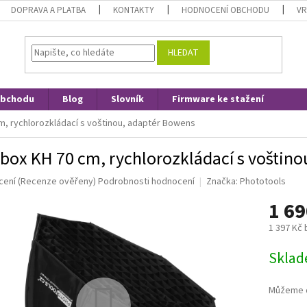
DOPRAVA A PLATBA
KONTAKTY
HODNOCENÍ OBCHODU
VR
HLEDAT
obchodu
Blog
Slovník
Firmware ke stažení
m, rychlorozkládací s voštinou, adaptér Bowens
box KH 70 cm, rychlorozkládací s voštin
né
cení
(Recenze ověřeny)
Podrobnosti hodnocení
Značka:
Phototools
ní
1 69
u
1 397 Kč
Měrná
Skla
cena:
ek.
Můžeme d