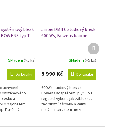
 systémový blesk
Jinbei DMII 6 studiový blesk
t BOWENS typ T
600 Ws, Bowens bajonet
Další
produkt
Skladem
(>5 ks)
Skladem
(>5 ks)
Průměrné
hodnocení
produktu
5 990 Kč
Do košíku
Do košíku
je
5,0
o uchycení
600Ws studiový blesk s
z
ho systémového
Bowens adaptérem, plynulou
5
 blesku a
regulací výkonu jak záblesku,
hvězdiček.
tví s bajonetem
tak pilotní žárovky a velmi
yp T určený
malým intervalem mezi
ro stripboxy.
záblesky zajišťujícím
kontinuální...