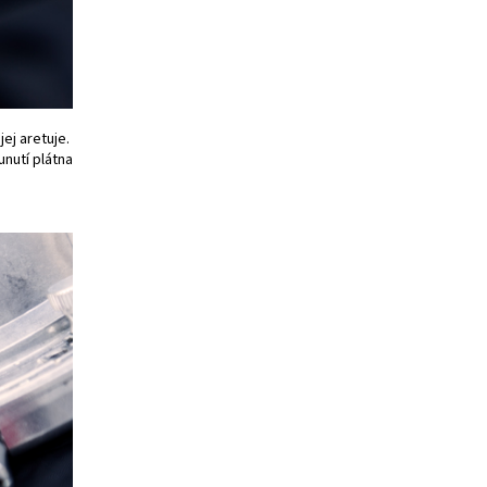
ej aretuje.
unutí plátna