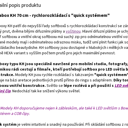
ailní popis produktu
abox KH 70 cm - rychlorozkládací s "quick systémem"
boxy KH patří do nejvyšší řady softboxů s rychlorozkládací konstrukcí se 
ý prut, dvěma bílými difuzními plátny a
voštinou
. Hlavní difuzní plátno je uc
ř softboxu a vnitřní okraj softboxu má suchý zip pro odnímatelnou vnitřní vo
né modely mají i odnímatelnou odraznou misku, tudíž umí plnit funkci jak s
zkládacího beautydishe. KH softboxy jsou dostupné v hlubokých i mělkých va
ně HEXA variant s vyšším počtem prutů pro jejich maximální pevnost.
boxy typu KH jsou speciálně navržené pro mobilní studia, fotografy,
nikou rádi cestují a filmaře, kteří potřebují softbox pro LED světla b
trukce.
Modely KH jsou rychle rozkládací s takzvaným
"quick systémem
uje na bázi aretace jednotlivých prutů přímo do ringu s adaptérem.
Díky to
boxu vnitřní konstrukce.
Světlo se
lépe rozlévá a při použití s
LED svě
ěný čip
. Nedochází tak ke snížení výkonu světel.
Modely KH doporučujeme nejen k zábleskům, ale také k LED světlům s Bo
térem a COB čipy.
k systém
je velmi intuitivní a snadný na používání. Při skládání softboxu z 