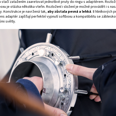
u stačí zatažením zaaretovat jednotlivé pruty do ringu s adaptérem. Rozlož
oxu je otázka několika vteřin. Rozložení i složení je možné provádět i s n
ny. Konstrukce je navržená tak,
aby zůstala pevná a lehká
. 8 hliníkových p
ns adaptér zajišťují perfektní vypnutí softboxu a kompatibilitu se záblesko
ými světly.