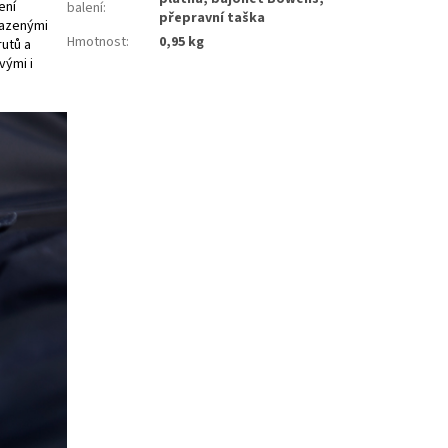
ení
balení
:
přepravní taška
asazenými
Hmotnost
:
0,95 kg
rutů a
vými i