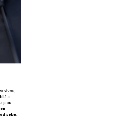
 vrstvou,
bílá a
na jsou
ven
řed sebe.