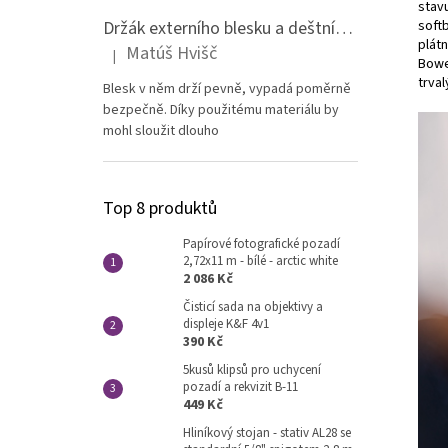
stav
Držák externího blesku a deštníku na stativ - celokovový
softb
plát
Matúš Hvišč
|
Hodnocení produktu je 5 z 5 hvězdiček.
Bowe
trval
Blesk v něm drží pevně, vypadá poměrně
bezpečně. Díky použitému materiálu by
mohl sloužit dlouho
Top 8 produktů
Papírové fotografické pozadí
2,72x11 m - bílé - arctic white
2 086 Kč
Čisticí sada na objektivy a
displeje K&F 4v1
390 Kč
5kusů klipsů pro uchycení
pozadí a rekvizit B-11
449 Kč
Hliníkový stojan - stativ AL28 se