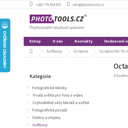
Přejít
+420 775 554 479
info@phototools.cz
na
obsah
Eshop
O nás
Kontakty
Hodnocení 
Domů
Softboxy
Octabox
Octabox KH 70 c
P
Octa
o
Přeskočit
s
Průměr
Kategorie
5 hodno
kategorie
t
hodnoce
r
produkt
Fotografické blesky
a
je
Trvalá světla pro foto a video
n
4,6
z
Zvýhodněné sety blesků a světel
n
5
í
Fotografická pozadí
hvězdič
p
Stativy a stojany
a
Softboxy