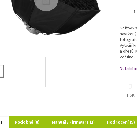
Softbox s
navržený 
fotografo
Vytváří k
a ořezů. 
voštinou.
Detailní 
TISK
is
Podobné (8)
Manuál / Firmware (1)
Hodnocení (5)